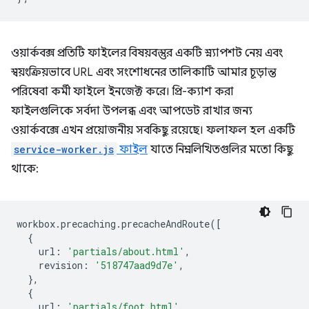
ওয়ার্কবক্স প্রতিটি ফাইলের বিষয়বস্তুর একটি স্ন্যাপশট নেয় এবং
স্বয়ংক্রিয়ভাবে URL এবং সংশোধনের তালিকাটি আমার চূড়ান্ত
পরিষেবা কর্মী ফাইলে ইনজেক্ট করে। প্রি-ক্যাশ করা
ফাইলগুলিকে সর্বদা উপলব্ধ এবং আপডেট রাখার জন্য
ওয়ার্কবক্সে এখন প্রয়োজনীয় সবকিছু রয়েছে। ফলাফল হল একটি
service-worker.js
ফাইল
যাতে নিম্নলিখিতগুলির মতো কিছু
থাকে:
workbox
.
precaching
.
precacheAndRoute
([
{
url
:
'partials/about.html'
,
revision
:
'518747aad9d7e'
,
},
{
url
:
'partials/foot.html'
,