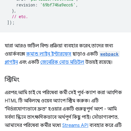
revision
:
'69bf746a9ecc6'
,
},
// etc.
]);
যারা আরও জটিল বিল্ড প্রক্রিয়া ব্যবহার করেন, তাদের জন্য
ওয়ার্কবক্সে
কমান্ড লাইন ইন্টারফেস
ছাড়াও একটি
webpack
প্লাগইন
এবং একটি
জেনেরিক নোড মডিউল
উভয়ই রয়েছে।
স্ট্রিমিং
এরপর, আমি চাই যে পরিষেবা কর্মী সেই পূর্ব-ক্যাশ করা আংশিক
HTML টি অবিলম্বে ওয়েব অ্যাপে স্ট্রিম করুক। এটি
"নির্ভরযোগ্যভাবে দ্রুত" হওয়ার একটি গুরুত্বপূর্ণ অংশ - আমি
সর্বদা স্ক্রিনে তাৎক্ষণিকভাবে অর্থপূর্ণ কিছু পাই। সৌভাগ্যবশত,
আমাদের পরিষেবা কর্মীর মধ্যে
Streams API
ব্যবহার করে এটি