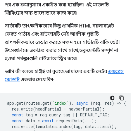
পর এক ক্রমানুসারে একত্রিত করা হয়েছিল। এই মডেলটি
স্ট্রিমিংয়ের জন্য ভালোভাবে কাজ করে।
সার্ভারটি তাৎক্ষণিকভাবে কিছু প্রাথমিক HTML বয়লারপ্লেট
ফেরত পাঠায় এবং ব্রাউজারটি সেই আংশিক পৃষ্ঠাটি
তাৎক্ষণিকভাবে রেন্ডার করতে সক্ষম হয়। সার্ভারটি বাকি ডেটা
উৎসগুলিকে একত্রিত করার সাথে সাথে, ডকুমেন্টটি সম্পূর্ণ না
হওয়া পর্যন্ত সেগুলি ব্রাউজারে স্ট্রিম করে।
আমি কী বলতে চাইছি তা বুঝতে, আমাদের একটি রুটের
এক্সপ্রেস
কোডটি
একবার দেখে নিন:
app
.
get
(
routes
.
get
(
'index'
),
async
(
req
,
res
)
=
>
{
res
.
write
(
headPartial
+
navbarPartial
);
const
tag
=
req
.
query
.
tag
||
DEFAULT_TAG
;
const
data
=
await
requestData
(...);
res
.
write
(
templates
.
index
(
tag
,
data
.
items
));