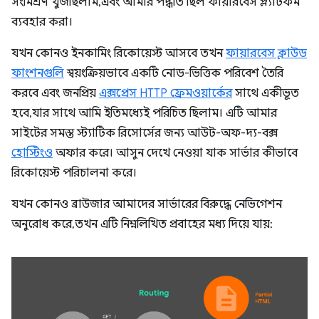
সংমিশ্রণ খুঁজছিলাম, এবং আমার পদ্ধতি ছিল ফায়ারবেস প্ল্যাটফর্ম
ব্যবহার করা।
যখন কোনও ইনকামিং রিকোয়েস্ট আসবে তখন
ফায়ারবেস ক্লাউড
ফাংশনগুলি
স্বয়ংক্রিয়ভাবে একটি নোড-ভিত্তিক পরিবেশ তৈরি
করবে এবং জনপ্রিয়
এক্সপ্রেস HTTP ফ্রেমওয়ার্কের
সাথে একীভূত
হবে, যার সাথে আমি ইতিমধ্যেই পরিচিত ছিলাম। এটি আমার
সাইটের সমস্ত স্ট্যাটিক রিসোর্সের জন্য আউট-অফ-দ্য-বক্স
হোস্টিংও
অফার করে। আসুন দেখে নেওয়া যাক সার্ভার কীভাবে
রিকোয়েস্ট পরিচালনা করে।
যখন কোনও ব্রাউজার আমাদের সার্ভারের বিরুদ্ধে নেভিগেশন
অনুরোধ করে, তখন এটি নিম্নলিখিত প্রবাহের মধ্য দিয়ে যায়: