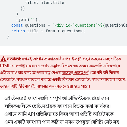
title
:
item
.
title
,
})
)
.
join
(
''
);
const
questions
=
`<div id="questions">
${
questionC
return
title
+
form
+
questions
;
}
সতর্কতা:
যখনই আপনি ব্যবহারকারীর প্রদত্ত ইনপুট গ্রহণ করবেন এবং এটিকে
HTML-এ রূপান্তর করবেন, তখন সম্ভাব্য বিপজ্জনক অক্ষর ক্রমগুলি সঠিকভাবে
এড়িয়ে যাওয়ার জন্য আপনার যত্ন নেওয়া
অত্যন্ত গুরুত্বপূর্ণ
। আপনি যদি নিজের
টেমপ্লেটিং সমাধান ব্যবহার না করে একটি বিদ্যমান টেমপ্লেটিং সমাধান ব্যবহার করেন,
তাহলে এটি ইতিমধ্যেই আপনার জন্য
যত্ন নেওয়া
হতে পারে।
এই টেমপ্লেট ফাংশনগুলি সম্পূর্ণ জাভাস্ক্রিপ্ট, এবং প্রয়োজনে
লজিকগুলিকে ছোট, সহায়ক ফাংশনে বিভক্ত করা কার্যকর।
এখানে, আমি API প্রতিক্রিয়াতে ফিরে আসা প্রতিটি আইটেমকে
এমন একটি ফাংশনে পাস করি, যা সমস্ত উপযুক্ত বৈশিষ্ট্য সেট সহ