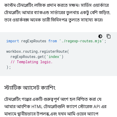
কাস্টম টেমপ্লেটিং লজিক প্রদান করতে সক্ষম। সার্ভিস ওয়ার্কারে
টেমপ্লেটিং আমার ব্যাকএন্ড সার্ভারের তুলনায় একটু বেশি জড়িত,
তবে ওয়ার্কবক্স অনেক ভারী জিনিসপত্র তুলতে সাহায্য করে।
import
regExpRoutes
from
'./regexp-routes.mjs'
;
workbox
.
routing
.
registerRoute
(
regExpRoutes
.
get
(
'index'
)
// Templating logic.
);
স্ট্যাটিক অ্যাসেট ক্যাশিং
টেমপ্লেটিং গল্পের একটি গুরুত্বপূর্ণ অংশ হল নিশ্চিত করা যে
আমার আংশিক HTML টেমপ্লেটগুলি ক্যাশে স্টোরেজ API এর
মাধ্যমে স্থানীয়ভাবে উপলব্ধ, এবং যখন আমি ওয়েব অ্যাপে