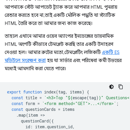
আপনাকে স্টেট আপডেট ট্র্যাক করে আপনার HTML পুনরায়
রেন্ডার করতে হবে না, তাই একটি মৌলিক পদ্ধতি যা স্ট্যাটিক
HTML তৈরি করে তা আমার জন্য কাজ করেছে।
তাহলে এখানে আমার ওয়েব অ্যাপের ইনডেক্সের ডায়নামিক
HTML অংশটি কীভাবে টেমপ্লেট করছি তার একটি উদাহরণ
দেওয়া হল। আমার রুটের মতো, টেমপ্লেটিং লজিকটি
একটি ES
মডিউলে সংরক্ষণ করা
হয় যা সার্ভার এবং পরিষেবা কর্মী উভয়ের
মধ্যেই আমদানি করা যেতে পারে।
export
function
index
(
tag
,
items
)
{
const
title
=
`<h3>Top "
${
escape
(
tag
)
}
" Questions<
const
form
=
`<form method="GET">...</form>`
;
const
questionCards
=
items
.
map
(
item
=
questionCard
({
id
:
item
.
question_id
,