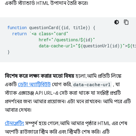
একটি স্ট্যান্ডার্ড HTML উপাদান তৈরি করে।
function
questionCard
({
id
,
title
})
{
return
`<a class="card"
             href="/questions/
${
id
}
"
             data-cache-url="
${
questionUrl
(
id
)
}
"
>
${
t
}
বিশেষ করে লক্ষ্য করার মতো বিষয়
হলো, আমি প্রতিটি লিঙ্কে
একটি
ডেটা অ্যাট্রিবিউট
যোগ করি,
data-cache-url
, যা
স্ট্যাক এক্সচেঞ্জ API URL-এ সেট করা থাকে যা সংশ্লিষ্ট প্রশ্নটি
প্রদর্শনের জন্য আমার প্রয়োজন। এটা মনে রাখবেন। আমি পরে এটি
আবার দেখব।
টেমপ্লেটিং
সম্পূর্ণ হয়ে গেলে, আমি আমার পৃষ্ঠার HTML এর শেষ
অংশটি ব্রাউজারে স্ট্রিম করি এবং স্ট্রিমটি শেষ করি। এটি