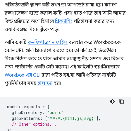
পরিবর্তনগুলি স্থাপন করি তখন তা আপডেট রাখা হয়। ক্যাশে
রক্ষণাবেক্ষণ হাতে করলে ত্রুটি-প্রবণ হতে পারে, তাই আমি আমার
বিল্ড প্রক্রিয়ার অংশ হিসাবে
প্রিক্যাশিং
পরিচালনা করার জন্য
ওয়ার্কবক্সের দিকে ঝুঁকে পড়ি।
আমি একটি
কনফিগারেশন ফাইল
ব্যবহার করে Workbox-কে
কোন URL গুলি প্রিক্যাশে করতে হবে তা বলি, সেই ডিরেক্টরির
দিকে নির্দেশ করে যেখানে আমার সমস্ত স্থানীয় সম্পদ এবং মিলের
জন্য প্যাটার্নের একটি সেট রয়েছে। এই ফাইলটি স্বয়ংক্রিয়ভাবে
Workbox-এর CLI
দ্বারা পঠিত হয়, যা আমি প্রতিবার সাইটটি
পুনর্নির্মাণের সময়
চালানো
হয়।
module
.
exports
=
{
globDirectory
:
'build'
,
globPatterns
:
[
'**/*.{html,js,svg}'
],
// Other options...
};