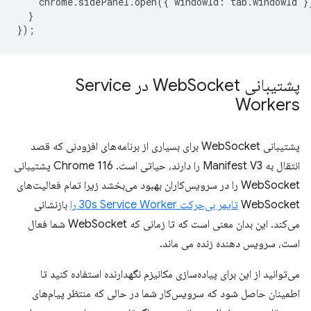
chrome
.
sidePanel
.
open
({
windowId
:
tab
.
windowId
}
}
});
پشتیبانی Web
Socket در Service
Workers
پشتیبانی WebSocket برای بسیاری از برنامه‌های افزودنی که قصد
انتقال به Manifest V3 را دارند، حیاتی است. Chrome 116 پشتیبانی
WebSocket را در سرویس‌کاران بهبود می‌بخشد زیرا تمام فعالیت‌های
WebSocket
تایمر بی‌حرکت 30s Service Worker را
بازنشانی
می‌کند. این بدان معنی است که تا زمانی که WebSocket شما فعال
است، سرویس دهنده زنده می ماند.
می‌توانید از این برای پیاده‌سازی مکانیزم نگهدارنده استفاده کنید تا
اطمینان حاصل شود که سرویس‌کار شما در حالی که منتظر پیام‌های