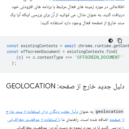
اطلاعاتی در مورد زمینه های فعال مرتبط با برنامه های افزودنی خود
دریافت کنید. به عنوان مثال، می توانید از آن برای بررسی اینکه آیا یک
سند خارج از صفحه فعال وجود دارد استفاده کنید:
const
existingContexts
=
await
chrome
.
runtime
.
getCon
const
offscreenDocument
=
existingContexts
.
find
(
(
c
)
=
>
c
.
contextType
===
'OFFSCREEN_DOCUMENT'
);
دلیل جدید خارج از صفحه: GEOLOCATION
geolocation
به عنوان
دلیل معتبر دیگری برای استفاده از سند خارج
از صفحه
اضافه شده است. راهنمای ما
با استفاده از موقعیت جغرافیایی
را
بررسی کنید تا در مورد نحوه به دست آوردن موقعیت جغرافیایی