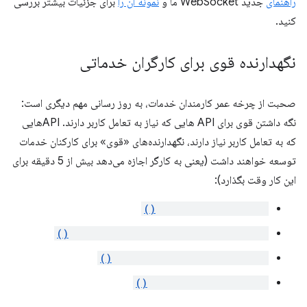
راهنمای
جدید WebSocket ما و
نمونه آن را
برای جزئیات بیشتر بررسی
کنید.
نگهدارنده قوی برای کارگران خدماتی
صحبت از چرخه عمر کارمندان خدمات، به روز رسانی مهم دیگری است:
نگه داشتن قوی برای API هایی که نیاز به تعامل کاربر دارند. APIهایی
که به تعامل کاربر نیاز دارند، نگهدارنده‌های «قوی» برای کارکنان خدمات
توسعه خواهند داشت (یعنی به کارگر اجازه می‌دهد بیش از 5 دقیقه برای
این کار وقت بگذارد):
permissions.request()
desktopCapture.chooseDesktopMedia()
identity.launchWebAuthFlow()
management.uninstall()