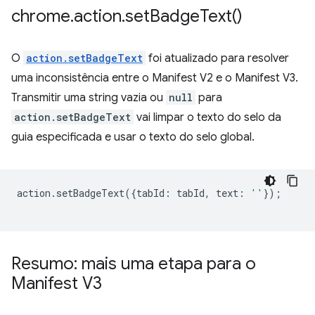
chrome
.
action
.
set
Badge
Text(
)
O
action.setBadgeText
foi atualizado para resolver
uma inconsistência entre o Manifest V2 e o Manifest V3.
Transmitir uma string vazia ou
null
para
action.setBadgeText
vai limpar o texto do selo da
guia especificada e usar o texto do selo global.
action
.
setBadgeText
({
tabId
:
tabId
,
text
:
''
});
Resumo: mais uma etapa para o
Manifest V3