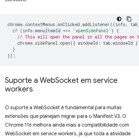
chrome
.
contextMenus
.
onClicked
.
addListener
((
info
,
tab
if
(
info
.
menuItemId
===
'openSidePanel'
)
{
// This will open the panel in all the pages on 
chrome
.
sidePanel
.
open
({
windowId
:
tab
.
windowId
}
}
});
Suporte a Web
Socket em service
workers
O suporte a WebSocket é fundamental para muitas
extensões que planejam migrar para o Manifest V3. O
Chrome 116 melhora ainda mais a compatibilidade com
WebSocket em service workers, já que toda a atividade