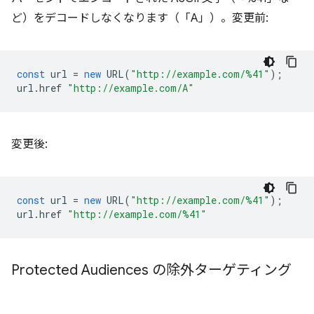
ど）をデコードしなくなります（「A」）。変更前:
const
url
=
new
URL
(
"http://example.com/%41"
);
url
.
href
"http://example.com/A"
変更後:
const
url
=
new
URL
(
"http://example.com/%41"
);
url
.
href
"http://example.com/%41"
Protected Audiences の除外ターゲティング