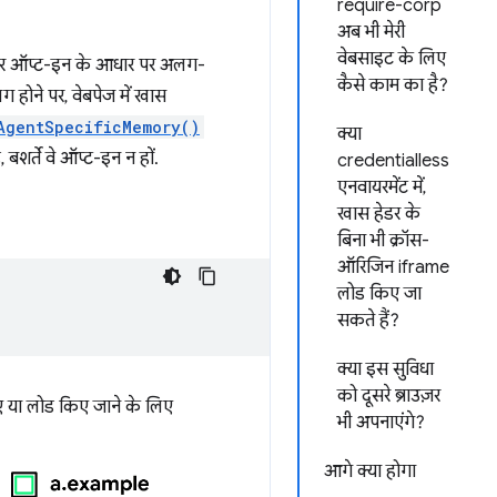
require-corp
अब भी मेरी
वेबसाइट के लिए
ज़र ऑप्ट-इन के आधार पर अलग-
कैसे काम का है?
होने पर, वेबपेज में खास
AgentSpecificMemory()
क्या
शर्ते वे ऑप्ट-इन न हों.
credentialless
एनवायरमेंट में,
खास हेडर के
बिना भी क्रॉस-
ऑरिजिन iframe
लोड किए जा
सकते हैं?
क्या इस सुविधा
को दूसरे ब्राउज़र
ए या लोड किए जाने के लिए
भी अपनाएंगे?
आगे क्या होगा