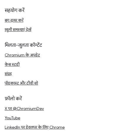
सहयोग करें
बग दायर करें
खुली समस्याएं देखें
मिलता-जुलता कॉन्टेंट
Chromium के अपडेट
केस स्टडी
संग्रह
पॉडकास्ट और टीवी शो
फ़ॉलो करें
X पर @ChromiumDev
YouTube
LinkedIn पर डेवलपर के लिए Chrome