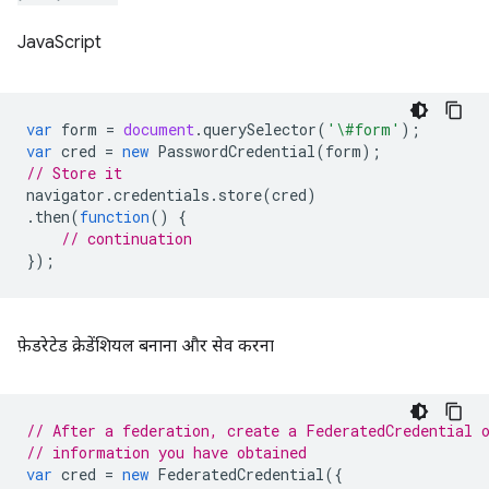
JavaScript
var
form
=
document
.
querySelector
(
'\#form'
);
var
cred
=
new
PasswordCredential
(
form
);
// Store it
navigator
.
credentials
.
store
(
cred
)
.
then
(
function
()
{
// continuation
});
फ़ेडरेटेड क्रेडेंशियल बनाना और सेव करना
// After a federation, create a FederatedCredential 
// information you have obtained
var
cred
=
new
FederatedCredential
({