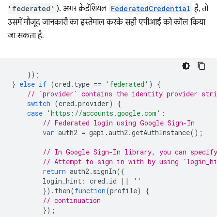
'federated'
). अगर क्रेडेंशियल
FederatedCredential
है, तो
उसमें मौजूद जानकारी का इस्तेमाल करके सही एपीआई को कॉल किया
जा सकता है.
});
}
else
if
(
cred
.
type
==
'federated'
)
{
// `provider` contains the identity provider stri
switch
(
cred
.
provider
)
{
case
'https://accounts.google.com'
:
// Federated login using Google Sign-In
var
auth2
=
gapi
.
auth2
.
getAuthInstance
();
// In Google Sign-In library, you can specif
// Attempt to sign in with by using `login_h
return
auth2
.
signIn
({
login_hint
:
cred
.
id
||
''
}).
then
(
function
(
profile
)
{
// continuation
});