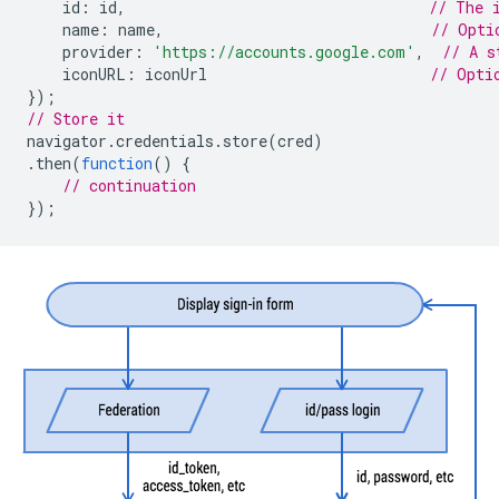
id
:
id
,
// The 
name
:
name
,
// Opti
provider
:
'https://accounts.google.com'
,
// A s
iconURL
:
iconUrl
// Opti
});
// Store it
navigator
.
credentials
.
store
(
cred
)
.
then
(
function
()
{
// continuation
});