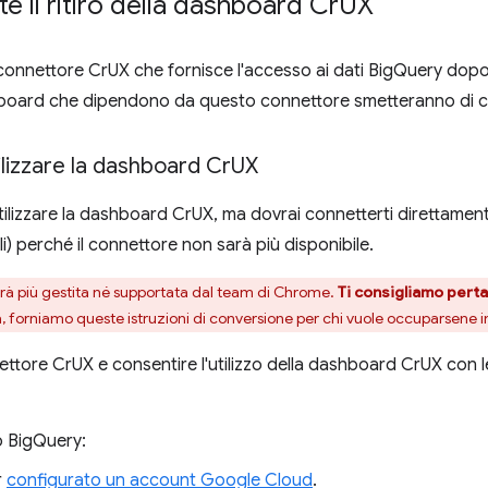
te il ritiro della dashboard Cr
UX
l connettore CrUX che fornisce l'accesso ai dati BigQuery dopo
hboard che dipendono da questo connettore smetteranno di car
ilizzare la dashboard Cr
UX
utilizzare la dashboard CrUX, ma dovrai connetterti direttame
li) perché il connettore non sarà più disponibile.
rà più gestita né supportata dal team di Chrome.
Ti consigliamo perta
, forniamo queste istruzioni di conversione per chi vuole occuparsene 
nnettore CrUX e consentire l'utilizzo della dashboard CrUX con l
o BigQuery:
r
configurato un account Google Cloud
.