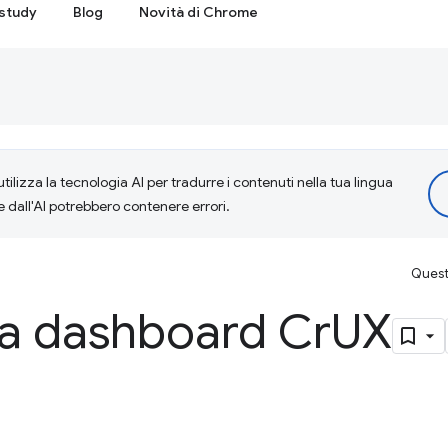
study
Blog
Novità di Chrome
tilizza la tecnologia AI per tradurre i contenuti nella tua lingua
e dall'AI potrebbero contenere errori.
Questa
lla dashboard Cr
UX