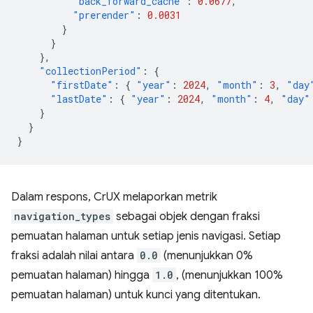
"back_forward_cache"
:
0.0677
,
"prerender"
:
0.0031
}
}
},
"collectionPeriod"
:
{
"firstDate"
:
{
"year"
:
2024
,
"month"
:
3
,
"day
"lastDate"
:
{
"year"
:
2024
,
"month"
:
4
,
"day"
}
}
}
Dalam respons, CrUX melaporkan metrik
navigation_types
sebagai objek dengan fraksi
pemuatan halaman untuk setiap jenis navigasi. Setiap
fraksi adalah nilai antara
0.0
(menunjukkan 0%
pemuatan halaman) hingga
1.0
, (menunjukkan 100%
pemuatan halaman) untuk kunci yang ditentukan.