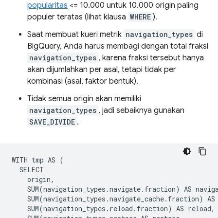
popularitas
<= 10.000 untuk 10.000 origin paling
populer teratas (lihat klausa
WHERE
).
Saat membuat kueri metrik
navigation_types
di
BigQuery, Anda harus membagi dengan total fraksi
navigation_types
, karena fraksi tersebut hanya
akan dijumlahkan per asal, tetapi tidak per
kombinasi (asal, faktor bentuk).
Tidak semua origin akan memiliki
navigation_types
, jadi sebaiknya gunakan
SAVE_DIVIDE
.
WITH tmp AS (

  SELECT

    origin,

    SUM(navigation_types.navigate.fraction) AS naviga
    SUM(navigation_types.navigate_cache.fraction) AS 
    SUM(navigation_types.reload.fraction) AS reload,
