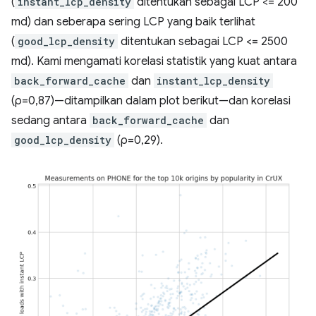
(
instant_lcp_density
ditentukan sebagai LCP <= 200
md) dan seberapa sering LCP yang baik terlihat
(
good_lcp_density
ditentukan sebagai LCP <= 2500
md). Kami mengamati korelasi statistik yang kuat antara
back_forward_cache
dan
instant_lcp_density
(ρ=0,87)—ditampilkan dalam plot berikut—dan korelasi
sedang antara
back_forward_cache
dan
good_lcp_density
(ρ=0,29).