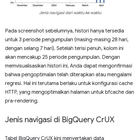
Jenis navigasi dari waktu ke waktu
Pada screenshot sebelumnya, histori hanya tersedia
untuk 3 periode pengumpulan (masing-masing 28 hari,
dengan selang 7 hari). Setelah terisi penuh, kolom ini
akan mencakup 25 periode pengumpulan. Dengan
memvisualisasikan histori ini, Anda dapat mengonfirmasi
bahwa pengoptimalan telah diterapkan atau mengalami
regresi. Hal ini terutama berlaku untuk konfigurasi cache
HTTP, yang mengoptimalkan halaman untuk bfcache dan
pra-rendering.
Jenis navigasi di Big
Query Cr
UX
Tabel BigQuery CrUX kini menyertakan data