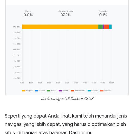
Jenis navigasi di Dasbor CrUX
Seperti yang dapat Anda lihat, kami telah menandai jenis
navigasi yang lebih cepat, yang harus dioptimalkan oleh
situs, di bagian atas halaman Dasbor ini.