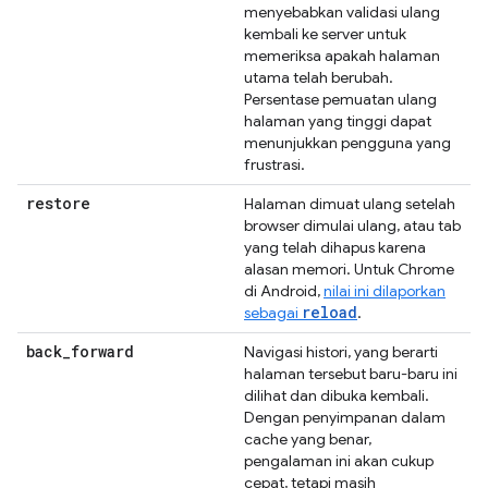
menyebabkan validasi ulang
kembali ke server untuk
memeriksa apakah halaman
utama telah berubah.
Persentase pemuatan ulang
halaman yang tinggi dapat
menunjukkan pengguna yang
frustrasi.
restore
Halaman dimuat ulang setelah
browser dimulai ulang, atau tab
yang telah dihapus karena
alasan memori. Untuk Chrome
di Android,
nilai ini dilaporkan
reload
sebagai
.
back
_
forward
Navigasi histori, yang berarti
halaman tersebut baru-baru ini
dilihat dan dibuka kembali.
Dengan penyimpanan dalam
cache yang benar,
pengalaman ini akan cukup
cepat, tetapi masih