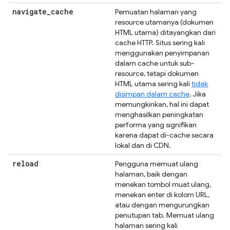
navigate
_
cache
Pemuatan halaman yang
resource utamanya (dokumen
HTML utama) ditayangkan dari
cache HTTP. Situs sering kali
menggunakan penyimpanan
dalam cache untuk sub-
resource, tetapi dokumen
HTML utama sering kali
tidak
disimpan dalam cache
. Jika
memungkinkan, hal ini dapat
menghasilkan peningkatan
performa yang signifikan
karena dapat di-cache secara
lokal dan di CDN.
reload
Pengguna memuat ulang
halaman, baik dengan
menekan tombol muat ulang,
menekan enter di kolom URL,
atau dengan mengurungkan
penutupan tab. Memuat ulang
halaman sering kali