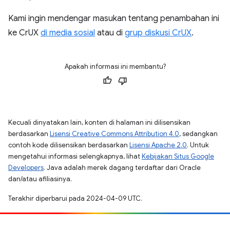
Kami ingin mendengar masukan tentang penambahan ini
ke CrUX
di media sosial
atau di
grup diskusi CrUX
.
Apakah informasi ini membantu?
Kecuali dinyatakan lain, konten di halaman ini dilisensikan
berdasarkan
Lisensi Creative Commons Attribution 4.0
, sedangkan
contoh kode dilisensikan berdasarkan
Lisensi Apache 2.0
. Untuk
mengetahui informasi selengkapnya, lihat
Kebijakan Situs Google
Developers
. Java adalah merek dagang terdaftar dari Oracle
dan/atau afiliasinya.
Terakhir diperbarui pada 2024-04-09 UTC.