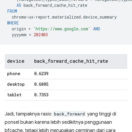
AS
back_forward_cache_hit_rate
FROM
chrome
-
ux
-
report
.
materialized
.
device_summary
WHERE
origin
=
'https://www.google.com'
AND
yyyymm
=
202403
device
back
_
forward
_
cache
_
hit
_
rate
phone
0
.
6239
desktop
0
.
6805
tablet
0
.
7353
Jadi, tampaknya rasio
back_forward
yang tinggi di
ponsel bukan karena lebih sedikitnya penggunaan
bfcache, tetapi lebih merupakan cerminan dari cara