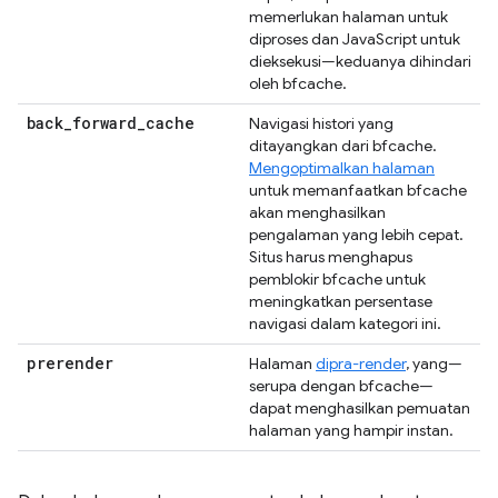
memerlukan halaman untuk
diproses dan JavaScript untuk
dieksekusi—keduanya dihindari
oleh bfcache.
back
_
forward
_
cache
Navigasi histori yang
ditayangkan dari bfcache.
Mengoptimalkan halaman
untuk memanfaatkan bfcache
akan menghasilkan
pengalaman yang lebih cepat.
Situs harus menghapus
pemblokir bfcache untuk
meningkatkan persentase
navigasi dalam kategori ini.
prerender
Halaman
dipra-render
, yang—
serupa dengan bfcache—
dapat menghasilkan pemuatan
halaman yang hampir instan.