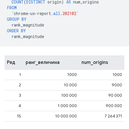
COUNT
(
DISTINCT
origin
)
AS
num_origins
FROM
`
chrome
-
ux
-
report
.
all
.
202102
`
GROUP
BY
rank_magnitude
ORDER
BY
rank_magnitude
Ряд
ранг_величина
num_origins
1
1000
1000
2
10 000
9000
3
100 000
90 000
4
1 000 000
900 000
15
10 000 000
7 264 371