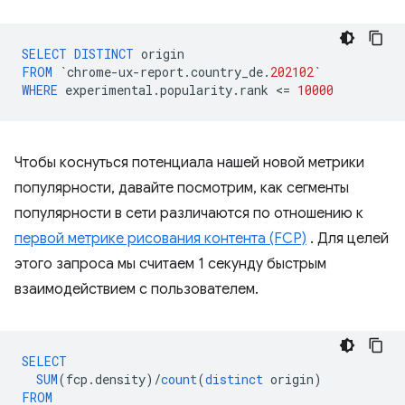
SELECT
DISTINCT
origin
FROM
`
chrome
-
ux
-
report
.
country_de
.
202102
`
WHERE
experimental
.
popularity
.
rank
<
=
10000
Чтобы коснуться потенциала нашей новой метрики
популярности, давайте посмотрим, как сегменты
популярности в сети различаются по отношению к
первой метрике рисования контента (FCP)
. Для целей
этого запроса мы считаем 1 секунду быстрым
взаимодействием с пользователем.
SELECT
SUM
(
fcp
.
density
)
/
count
(
distinct
origin
)
FROM