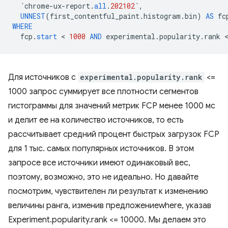
`
chrome
-
ux
-
report
.
all
.
202102
`
,
UNNEST
(
first_contentful_paint
.
histogram
.
bin
)
AS
fc
WHERE
fcp
.
start
 < 
1000
AND
experimental
.
popularity
.
rank
Для источников с
experimental.popularity.rank
<=
1000 запрос суммирует все плотности сегментов
гистограммы для значений метрик FCP менее 1000 мс
и делит ее на количество источников, то есть
рассчитывает средний процент быстрых загрузок FCP
для 1 тыс. самых популярных источников. В этом
запросе все источники имеют одинаковый вес,
поэтому, возможно, это не идеально. Но давайте
посмотрим, чувствителен ли результат к изменению
величины ранга, изменив предложениеwhere, указав
Experiment.popularity.rank <= 10000. Мы делаем это