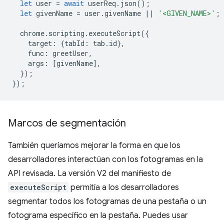
let
user
=
await
userReq
.
json
();
let
givenName
=
user
.
givenName
||
'<GIVEN_NAME>'
;
chrome
.
scripting
.
executeScript
({
target
:
{
tabId
:
tab
.
id
},
func
:
greetUser
,
args
:
[
givenName
],
});
});
Marcos de segmentación
También queríamos mejorar la forma en que los
desarrolladores interactúan con los fotogramas en la
API revisada. La versión V2 del manifiesto de
executeScript
permitía a los desarrolladores
segmentar todos los fotogramas de una pestaña o un
fotograma específico en la pestaña. Puedes usar