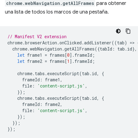
chrome.webNavigation.getAllFrames
para obtener
una lista de todos los marcos de una pestaña.
// Manifest V2 extension
chrome
.
browserAction
.
onClicked
.
addListener
((
tab
)
=
>
chrome
.
webNavigation
.
getAllFrames
({
tabId
:
tab
.
id
},
let
frame1
=
frames
[
0
].
frameId
;
let
frame2
=
frames
[
1
].
frameId
;
chrome
.
tabs
.
executeScript
(
tab
.
id
,
{
frameId
:
frame1
,
file
:
'content-script.js'
,
});
chrome
.
tabs
.
executeScript
(
tab
.
id
,
{
frameId
:
frame2
,
file
:
'content-script.js'
,
});
});
});