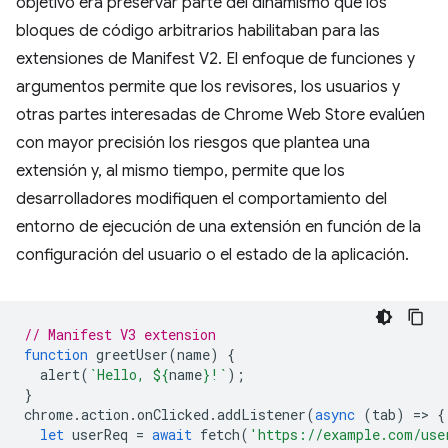
objetivo era preservar parte del dinamismo que los
bloques de código arbitrarios habilitaban para las
extensiones de Manifest V2. El enfoque de funciones y
argumentos permite que los revisores, los usuarios y
otras partes interesadas de Chrome Web Store evalúen
con mayor precisión los riesgos que plantea una
extensión y, al mismo tiempo, permite que los
desarrolladores modifiquen el comportamiento del
entorno de ejecución de una extensión en función de la
configuración del usuario o el estado de la aplicación.
// Manifest V3 extension
function
greetUser
(
name
)
{
alert
(
`Hello, 
${
name
}
!`
);
}
chrome
.
action
.
onClicked
.
addListener
(
async
(
tab
)
=
>
{
let
userReq
=
await
fetch
(
'https://example.com/use