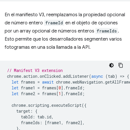
En el manifiesto V3, reemplazamos la propiedad opcional
de número entero
frameId
en el objeto de opciones
por un array opcional de números enteros
frameIds
.
Esto permite que los desarrolladores segmenten varios
fotogramas en una sola llamada a la API.
// Manifest V3 extension
chrome
.
action
.
onClicked
.
addListener
(
async
(
tab
)
=
>
{
let
frames
=
await
chrome
.
webNavigation
.
getAllFram
let
frame1
=
frames
[
0
].
frameId
;
let
frame2
=
frames
[
1
].
frameId
;
chrome
.
scripting
.
executeScript
({
target
:
{
tabId
:
tab
.
id
,
frameIds
:
[
frame1
,
frame2
],
},