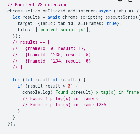
// Manifest V3 extension
chrome
.
action
.
onClicked
.
addListener
(
async
(
tab
)
=
>
{
let
results
=
await
chrome
.
scripting
.
executeScript
target
:
{
tabId
:
tab
.
id
,
allFrames
:
true
},
files
:
[
'content-script.js'
],
});
// results == [
//   {frameId: 0, result: 1},
//   {frameId: 1235, result: 5},
//   {frameId: 1234, result: 0}
// ]
for
(
let
result
of
results
)
{
if
(
result
.
result
 > 
0
)
{
console
.
log
(
`Found 
${
result
}
 p tag(s) in frame
// Found 1 p tag(s) in frame 0
// Found 5 p tag(s) in frame 1235
}
}
});