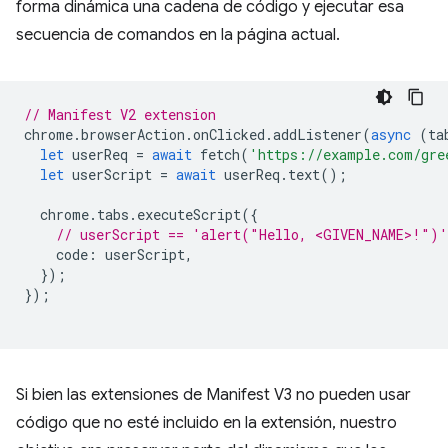
forma dinámica una cadena de código y ejecutar esa
secuencia de comandos en la página actual.
// Manifest V2 extension
chrome
.
browserAction
.
onClicked
.
addListener
(
async
(
ta
let
userReq
=
await
fetch
(
'https://example.com/gre
let
userScript
=
await
userReq
.
text
();
chrome
.
tabs
.
executeScript
({
// userScript == 'alert("Hello, <GIVEN_NAME>!")'
code
:
userScript
,
});
});
Si bien las extensiones de Manifest V3 no pueden usar
código que no esté incluido en la extensión, nuestro