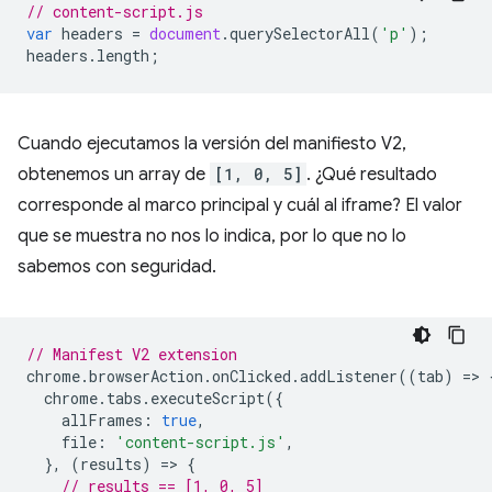
// content-script.js
var
headers
=
document
.
querySelectorAll
(
'p'
);
headers
.
length
;
Cuando ejecutamos la versión del manifiesto V2,
obtenemos un array de
[1, 0, 5]
. ¿Qué resultado
corresponde al marco principal y cuál al iframe? El valor
que se muestra no nos lo indica, por lo que no lo
sabemos con seguridad.
// Manifest V2 extension
chrome
.
browserAction
.
onClicked
.
addListener
((
tab
)
=
>
chrome
.
tabs
.
executeScript
({
allFrames
:
true
,
file
:
'content-script.js'
,
},
(
results
)
=
>
{
// results == [1, 0, 5]