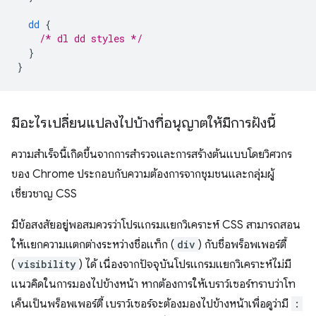
dd
{
/* dl dd styles */
}
}
มีอะไรเปลี่ยนแปลงไปบ้างที่อนุญาตให้มีการฝังนี้
ความสำเร็จนี้เกิดขึ้นจากการสำรวจและการสร้างต้นแบบโดยวิศวกร
ของ Chrome ประกอบกับความต้องการจากชุมชนและกลุ่มผู้
เชี่ยวชาญ CSS
มีข้อสงสัยอยู่พอสมควรว่าโปรแกรมแยกวิเคราะห์ CSS สามารถสอน
ให้แยกความแตกต่างระหว่างชื่อแท็ก (
div
) กับชื่อพร็อพเพอร์ตี้
(
visibility
) ได้ เนื่องจากปัจจุบันโปรแกรมแยกวิเคราะห์ไม่มี
แนวคิดในการมองไปข้างหน้า หากต้องการให้เบราว์เซอร์ทราบว่าโท
เค็นเป็นพร็อพเพอร์ตี้ เบราว์เซอร์จะต้องมองไปข้างหน้าเพื่อดูว่ามี
: