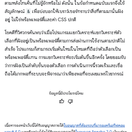
ตามหลังโทเค็นที่ไม่รู้จักหรือไม่ ดังนั้น ในข้อกำหนดฉบับแรกจึงใช้
สัญลักษณ์
&
เพื่อบ่งบอกให้เบราว์เซอร์ทราบว่าสิ่งที่ตามมานั้นฝัง
อยู่ ไม่ใช่พร็อพเพอร์ตี้และค่า CSS ปกติ
โชคดีที่วิศวกรค้นพบว่าเมื่อโปรแกรมแยกวิเคราะห์แยกวิเคราะห์ตัว
เลือกที่ฝังอยู่เป็นพร็อพเพอร์ตี้ตามการส่งผ่านการใช้งานตามปกติไม่
สำเร็จ โปรแกรมก็สามารถเริ่มต้นใหม่ในโหมดที่ถือว่าตัวเลือกเป็น
พร็อพเพอร์ตี้แทน การแยกวิเคราะห์จะเริ่มต้นขึ้นอีกครั้ง โดยยอมรับ
ว่าการฝังเป็นลําดับชั้นของตัวเลือก การดำเนินการนี้รวดเร็วและเชื่อ
ถือได้มากพอที่ระบบจะพิจารณาว่าเพียงพอที่จะเผยแพร่ไวยากรณ์
ข้อมูลนี้มีประโยชน์ไหม
เนื้อหาของหน้าเว็บนี้ได้รับอนุญาตภายใต้
ใบอนุญาตที่ต้องระบุที่มาของครีเอทีฟคอม
มอนส์ 4.0
และตัวอย่างโค้ดได้รับอนุญาตภายใต้
ใบอนุญาต Apache 2.0
เว้นแต่จะ