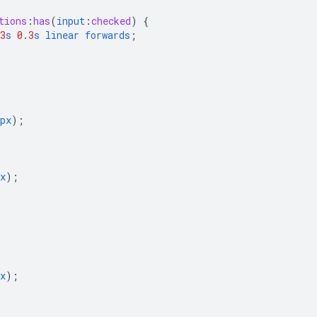
tions
:
has
(
input
:
checked
)
{
3
s
0.3
s
linear
forwards
;
px
);
x
);
x
);