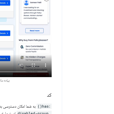
پیاده سا
کد
:has()
به شما امکان دسترسی به ع
.disabled-group
است یا خیر