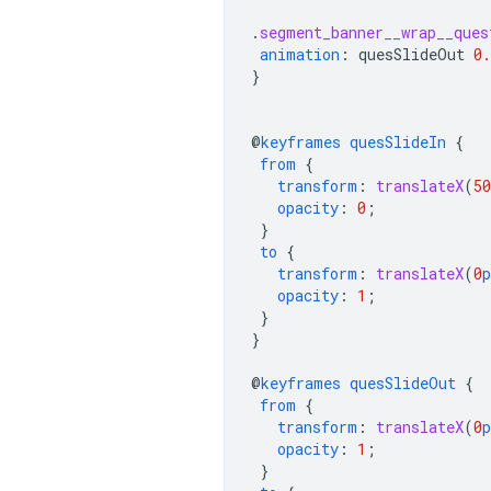
.
segment_banner__wrap__ques
animation
:
quesSlideOut
0.
}
@
keyframes
quesSlideIn
{
from
{
transform
:
translateX
(
50
opacity
:
0
;
}
to
{
transform
:
translateX
(
0
p
opacity
:
1
;
}
}
@
keyframes
quesSlideOut
{
from
{
transform
:
translateX
(
0
p
opacity
:
1
;
}