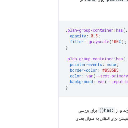
.
plan-group-container
:
has
(
.
opacity
:
0.5
;
filter
:
grayscale
(
100
%
);
}
.
plan-group-container
:
has
(
.
pointer-events
:
none
;
border-color
:
#B5B5B5
;
color
:
var
(
--text-primary
background
:
var
(
--input-b
}
:has()
برای بررسی
یشن برای انتقال به سوال بعدی