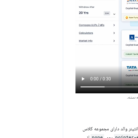
ه دسته.
نتینر والد دارای مجموعه کلاس
pointer-
روی
none
از