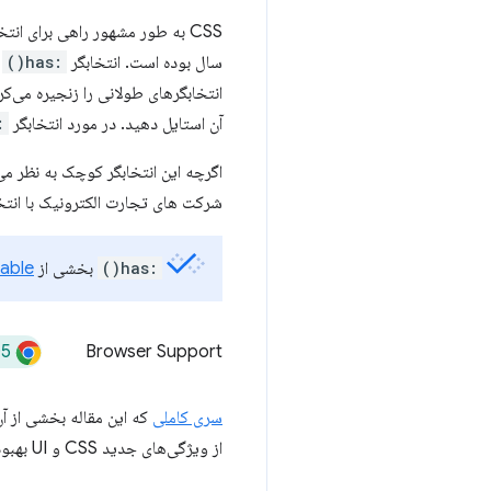
CSS به طور مشهور راهی برای ا
سال بوده است. انتخابگر
:has()
ک
انتخابگرهای طولانی را زنجیره می‌کر
آن استایل دهید. در مورد انتخابگر
s()
اگرچه این انتخابگر کوچک به نظر می 
شرکت های تجارت الکترونیک با انتخ
:has()
بخشی از
lable
05
Browser Support
سری کاملی
که این مقاله بخشی از آ
از ویژگی‌های جدید CSS و UI بهبود داده‌اند.