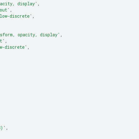
acity, display'
,
out'
,
low-discrete'
,
sform, opacity, display'
,
t'
,
w-discrete'
,
8)'
,