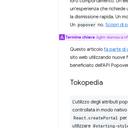
loro comportamento. Un e
un'esperienza che richiede u
la dismissione rapida. Un m
Un
popover
no.
Scopri di p
Termine chiave
:light-dismiss si r
Questo articolo
fa parte di 
sito web utilizzando nuove 
beneficiato dell'API Popover
Tokopedia
L'utilizzo degli attributi 
controllata in modo nativo 
React.createPortal
per 
utilizzare
@starting-styl