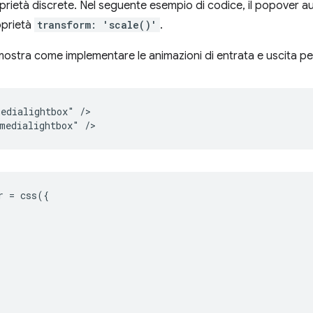
oprietà discrete. Nel seguente esempio di codice, il popover a
oprietà
transform: 'scale()'
.
ostra come implementare le animazioni di entrata e uscita per
edialightbox" />

r
=
css
({