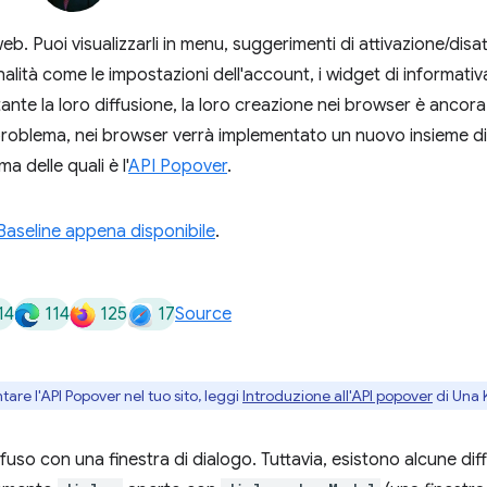
. Puoi visualizzarli in menu, suggerimenti di attivazione/disatt
onalità come le impostazioni dell'account, i widget di informativ
nte la loro diffusione, la loro creazione nei browser è anc
l problema, nei browser verrà implementato un nuovo insieme d
a delle quali è l'
API Popover
.
Baseline appena disponibile
.
14
114
125
17
Source
re l'API Popover nel tuo sito, leggi
Introduzione all'API popover
di Una 
so con una finestra di dialogo. Tuttavia, esistono alcune dif