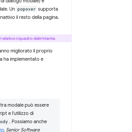
 di dialogo modale) è
dale. Un
popover
supporta
attivo il resto della pagina.
l relativo riquadro delimitante.
nno migliorato il proprio
ia ha implementato e
nestra modale può essere
t e l'utilizzo di
body
. Possiamo anche
im
, Senior Software