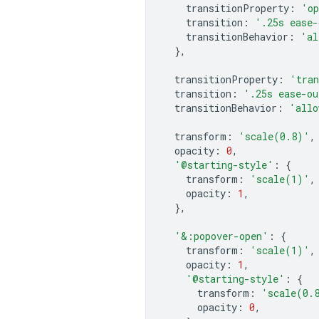
transitionProperty
:
'op
transition
:
'.25s ease-
transitionBehavior
:
'al
},
transitionProperty
:
'tran
transition
:
'.25s ease-ou
transitionBehavior
:
'allo
transform
:
'scale(0.8)'
,
opacity
:
0
,
'@starting-style'
:
{
transform
:
'scale(1)'
,
opacity
:
1
,
},
'&:popover-open'
:
{
transform
:
'scale(1)'
,
opacity
:
1
,
'@starting-style'
:
{
transform
:
'scale(0.
opacity
:
0
,