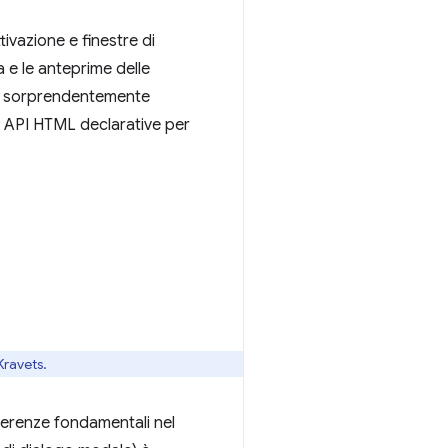
ivazione e finestre di
a e le anteprime delle
ora sorprendentemente
i API HTML declarative per
Kravets.
ferenze fondamentali nel