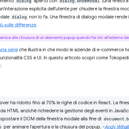
lemento
dialog
aperto con
dialog.showModal
(una finestra
n'interazione esplicita dell'utente per chiudere la finestra mo
odale
dialog
non lo fa. Una finestra di dialogo modale rende in
iù sulle differenze
.
iferisce alla chiusura di un elemento popup quando fai clic all'esterno de
una serie
che illustra in che modo le aziende di e-commerce ha
funzionalità CSS e UI. In questo articolo scopri come Tokoped
.
popover ha ridotto fino al 70% le righe di codice in React. La fi
da HTML anziché richiedere la gestione degli eventi in JavaScrip
spostare il DOM della finestra modale alla fine di
document.
e
per animare l'apertura e la chiusura del popup. -
Andy Wihal