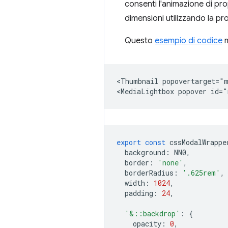
consenti l'animazione di pr
dimensioni utilizzando la pr
Questo
esempio di codice
m
<Thumbnail popovertarget="m
export
const
cssModalWrappe
background
:
NN0
,
border
:
'none'
,
borderRadius
:
'.625rem'
,
width
:
1024
,
padding
:
24
,
'&::backdrop'
:
{
opacity
:
0
,