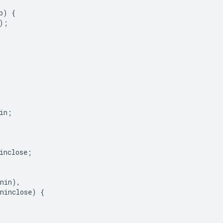
b
)
{
);
in
;
inclose
;
nin
),
ninclose
)
{