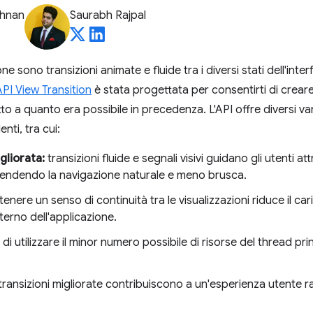
shnan
Saurabh Rajpal
one sono transizioni animate e fluide tra i diversi stati dell'int
API View Transition
è stata progettata per consentirti di creare
tto a quanto era possibile in precedenza. L'API offre diversi va
ti, tra cui:
gliorata:
transizioni fluide e segnali visivi guidano gli utenti a
, rendendo la navigazione naturale e meno brusca.
enere un senso di continuità tra le visualizzazioni riduce il car
interno dell'applicazione.
a di utilizzare il minor numero possibile di risorse del thread pri
transizioni migliorate contribuiscono a un'esperienza utente r