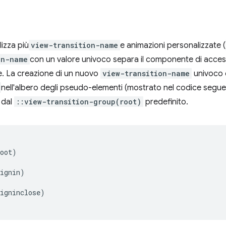
izza più
view-transition-name
e animazioni personalizzate (
on-name
con un valore univoco separa il componente di access
. La creazione di un nuovo
view-transition-name
univoco 
nell'albero degli pseudo-elementi (mostrato nel codice segu
 dal
::view-transition-group(root)
predefinito.
oot)

ignin)

igninclose)   
