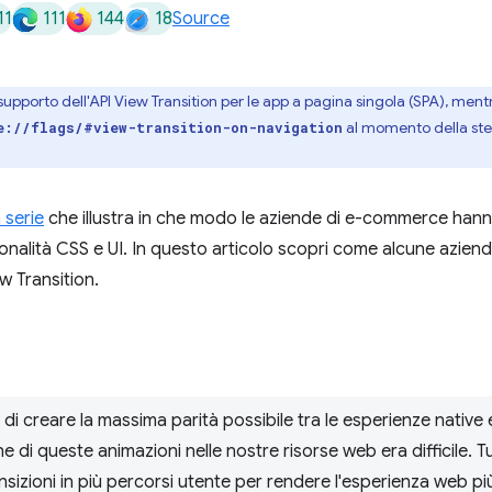
11
111
144
18
Source
pporto dell'API View Transition per le app a pagina singola (SPA), mentr
al momento della ste
e://flags/#view-transition-on-navigation
 serie
che illustra in che modo le aziende di e-commerce hanno 
onalità CSS e UI. In questo articolo scopri come alcune azie
w Transition.
i creare la massima parità possibile tra le esperienze native 
e di queste animazioni nelle nostre risorse web era difficile. T
nsizioni in più percorsi utente per rendere l'esperienza web più