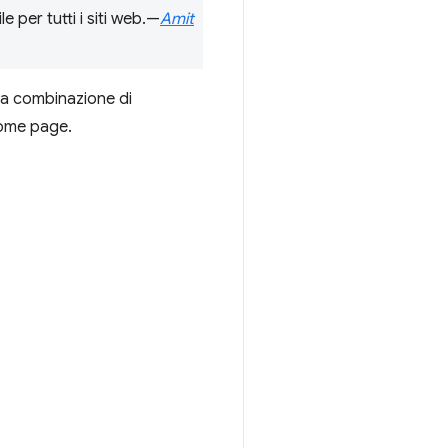
e per tutti i siti web.—
Amit
una combinazione di
home page.