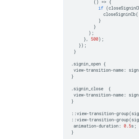
()
=
>
{
if
(
closeSigninC
closeSigninCb
(
}
}
);
},
500
);
});
}
.
signin_open
{
view
-
transition
-
name
:
sign
}
.
signin_close
{
view
-
transition
-
name
:
sign
}
::
view
-
transition
-
group
(
sig
::
view
-
transition
-
group
(
sig
animation
-
duration
:
0.5
s
;
}