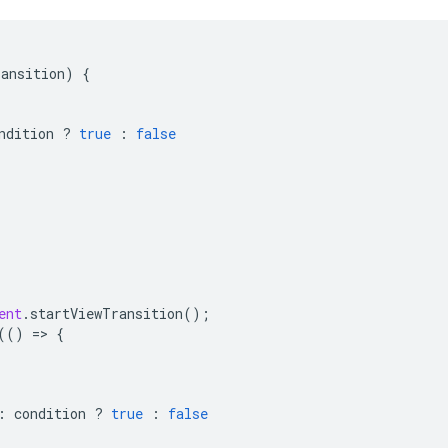
ransition
)
{
ndition
?
true
:
false
ent
.
startViewTransition
();
(()
=
>
{
:
condition
?
true
:
false