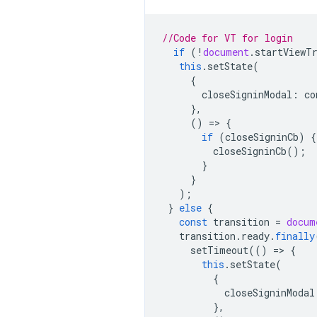
//Code for VT for login
if
(
!
document
.
startViewT
this
.
setState
(
{
closeSigninModal
:
co
},
()
=
>
{
if
(
closeSigninCb
)
{
closeSigninCb
();
}
}
);
}
else
{
const
transition
=
docum
transition
.
ready
.
finally
setTimeout
(()
=
>
{
this
.
setState
(
{
closeSigninModal
},