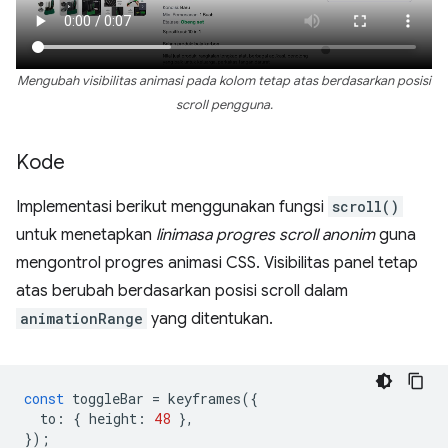
Mengubah visibilitas animasi pada kolom tetap atas berdasarkan posisi
scroll pengguna.
Kode
Implementasi berikut menggunakan fungsi
scroll()
untuk menetapkan
linimasa progres scroll anonim
guna
mengontrol progres animasi CSS. Visibilitas panel tetap
atas berubah berdasarkan posisi scroll dalam
animationRange
yang ditentukan.
const
toggleBar
=
keyframes
({
to
:
{
height
:
48
},
});