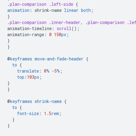
.
plan-comparison
.
left-side
{
animation
:
shrink-name
linear
both
;
}
.
plan-comparison
.
inner-header
,
.
plan-comparison
.
le
animation-timeline
:
scroll
();
animation-range
:
0
150
px
;
}
}
@
keyframes
move-and-fade-header
{
to
{
translate
:
0
%
-5
%
;
top
:
103
px
;
}
}
@
keyframes
shrink-name
{
to
{
font-size
:
1.5
rem
;
}
}