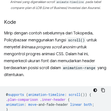
Animasi yang digerakkan scroll
animate-timeline
pada tabel
compare-plan di LOB (Line of Business) Investasi dan Asuransi.
Kode
Mirip dengan contoh sebelumnya dari Tokopedia,
Policybazaar menggunakan fungsi
scroll()
untuk
menyetel
linimasa progres scroll anonim
untuk
mengontrol progres animasi CSS. Dalam hal ini,
memperkecil ukuran font dan memudarkan header
berdasarkan posisi scroll dalam
animation-range
yang
ditentukan.
@
supports
(
animation-timeline
:
scroll
())
{
.
plan-comparison
.
inner-header
{
animation
:
move
-
and-fade-header
linear
both
;
}