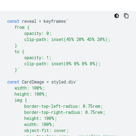
const
reveal
=
keyframes
`
   from {
       opacity: 0;
       clip-path: inset(45% 20% 45% 20%);
   }
   to {
       opacity: 1;
       clip-path: inset(0% 0% 0% 0%);
   }`
const
CardImage
=
styled
.
div
`
   width: 100%;
   height: 100%;
   img {
       border-top-left-radius: 0.75rem;
       border-top-right-radius: 0.75rem;
       height: 100%;
       width: 100%;
       object-fit: cover;