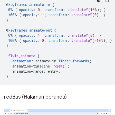
@
keyframes
animate-in
{
0
%
{
opacity
:
0
;
transform
:
translateY
(
10
%
);
}
100
%
{
opacity
:
1
;
transform
:
translateY
(
0
);
}
}
@
keyframes
animate-out
{
0
%
{
opacity
:
1
;
transform
:
translateY
(
0
);
}
100
%
{
opacity
:
0
;
transform
:
translateY
(
-10
%
);
}
}
.
flyin_animate
{
animation
:
animate-in
linear
forwards
;
animation-timeline
:
view
();
animation-range
:
entry
;
}
red
Bus (Halaman beranda)