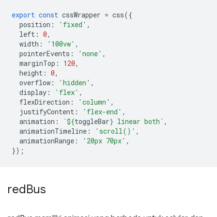
export
const
cssWrapper
=
css
({
position
:
'fixed'
,
left
:
0
,
width
:
'100vw'
,
pointerEvents
:
'none'
,
marginTop
:
120
,
height
:
0
,
overflow
:
'hidden'
,
display
:
'flex'
,
flexDirection
:
'column'
,
justifyContent
:
'flex-end'
,
animation
:
`
${
toggleBar
}
 linear both`
,
animationTimeline
:
'scroll()'
,
animationRange
:
'20px 70px'
,
});
red
Bus