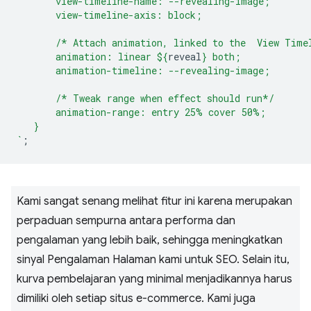
       view-timeline-name: --revealing-image;
       view-timeline-axis: block;
       /* Attach animation, linked to the  View Time
       animation: linear 
${
reveal
}
 both;
       animation-timeline: --revealing-image;
       /* Tweak range when effect should run*/
       animation-range: entry 25% cover 50%;
   }
`
;
Kami sangat senang melihat fitur ini karena merupakan
perpaduan sempurna antara performa dan
pengalaman yang lebih baik, sehingga meningkatkan
sinyal Pengalaman Halaman kami untuk SEO. Selain itu,
kurva pembelajaran yang minimal menjadikannya harus
dimiliki oleh setiap situs e-commerce. Kami juga