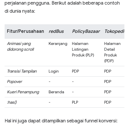
perjalanan pengguna. Berikut adalah beberapa contoh
di dunia nyata:
Fitur/Perusahaan
redBus
PolicyBazaar
Tokopedia
Animasi yang
Keranjang
Halaman
Halaman
didorong scroll
Listingan
Detail
Produk (PLP)
Produk
(PDP)
Transisi Tampilan
Login
PDP
PDP
Popover
-
-
PDP
Kueri Penampung
Beranda
-
PDP
:has()
-
PLP
PDP
Hal ini juga dapat ditampilkan sebagai funnel konversi: