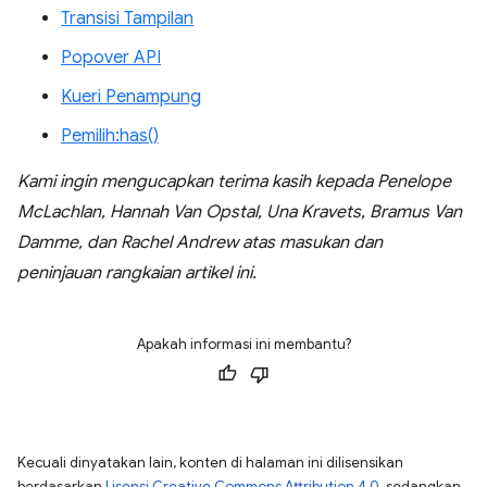
Transisi Tampilan
Popover API
Kueri Penampung
Pemilih:has()
Kami ingin mengucapkan terima kasih kepada Penelope
McLachlan, Hannah Van Opstal, Una Kravets, Bramus Van
Damme, dan Rachel Andrew atas masukan dan
peninjauan rangkaian artikel ini.
Apakah informasi ini membantu?
Kecuali dinyatakan lain, konten di halaman ini dilisensikan
berdasarkan
Lisensi Creative Commons Attribution 4.0
, sedangkan