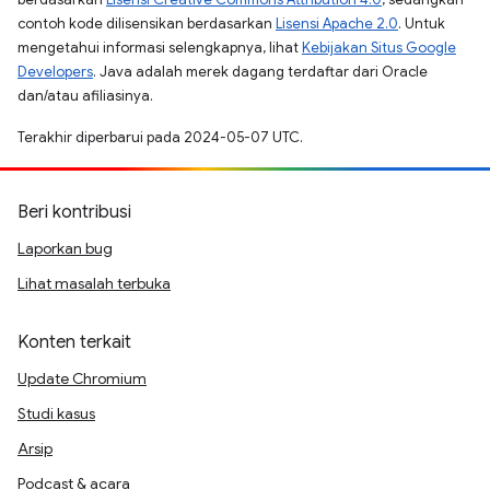
contoh kode dilisensikan berdasarkan
Lisensi Apache 2.0
. Untuk
mengetahui informasi selengkapnya, lihat
Kebijakan Situs Google
Developers
. Java adalah merek dagang terdaftar dari Oracle
dan/atau afiliasinya.
Terakhir diperbarui pada 2024-05-07 UTC.
Beri kontribusi
Laporkan bug
Lihat masalah terbuka
Konten terkait
Update Chromium
Studi kasus
Arsip
Podcast & acara