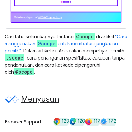
@scope
Cari tahu selengkapnya tentang
di artikel
"Cara
@scope
menggunakan
untuk membatasi jangkauan
pemilih"
. Dalam artikel ini, Anda akan mempelajari pemilih
:scope
, cara penanganan spesifisitas, cakupan tanpa
pendahuluan, dan cara kaskade dipengaruhi
@scope
oleh
.
Menyusun
120
120
117
17.2
Browser Support