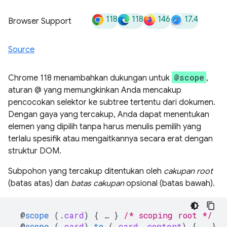
118
118
146
17.4
Browser Support
Source
@scope
Chrome 118 menambahkan dukungan untuk
,
aturan @ yang memungkinkan Anda mencakup
pencocokan selektor ke subtree tertentu dari dokumen.
Dengan gaya yang tercakup, Anda dapat menentukan
elemen yang dipilih tanpa harus menulis pemilih yang
terlalu spesifik atau mengaitkannya secara erat dengan
struktur DOM.
Subpohon yang tercakup ditentukan oleh
cakupan root
(batas atas) dan
batas cakupan
opsional (batas bawah).
@
scope
(
.
card
)
{
…
}
/* scoping root */
@
scope
(
.
card
)
to
(
.
card__content
)
{
…
}
/