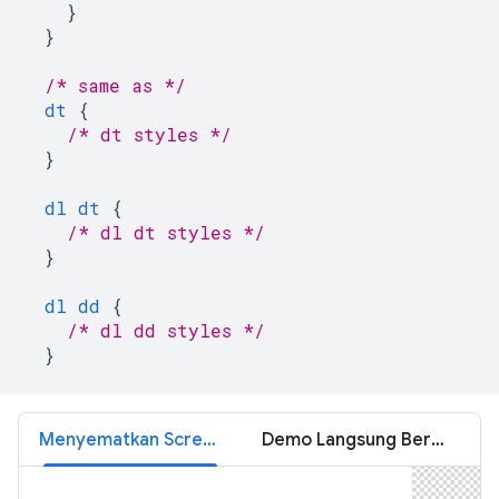
}
}
/* same as */
dt
{
/* dt styles */
}
dl
dt
{
/* dl dt styles */
}
dl
dd
{
/* dl dd styles */
}
Menyematkan Screencast
Demo Langsung Bersarang