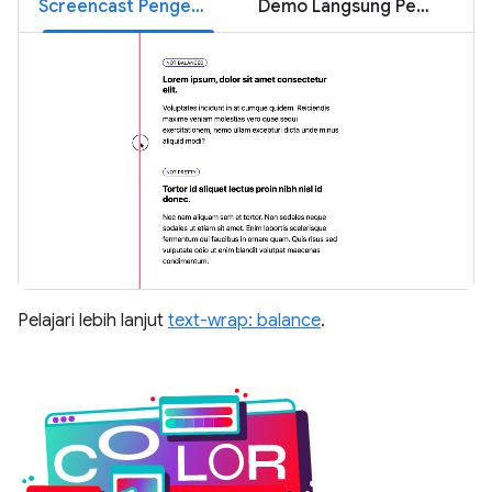
Screencast Pengemasan Teks
Demo Langsung Penggabungan Teks
Pelajari lebih lanjut
text-wrap: balance
.