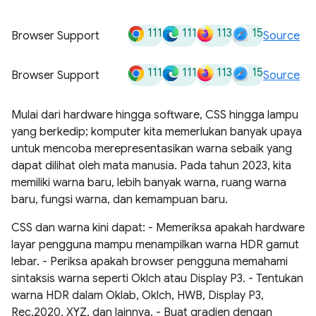
111
111
113
15
Browser Support
Source
111
111
113
15
Browser Support
Source
Mulai dari hardware hingga software, CSS hingga lampu
yang berkedip; komputer kita memerlukan banyak upaya
untuk mencoba merepresentasikan warna sebaik yang
dapat dilihat oleh mata manusia. Pada tahun 2023, kita
memiliki warna baru, lebih banyak warna, ruang warna
baru, fungsi warna, dan kemampuan baru.
CSS dan warna kini dapat: - Memeriksa apakah hardware
layar pengguna mampu menampilkan warna HDR gamut
lebar. - Periksa apakah browser pengguna memahami
sintaksis warna seperti Oklch atau Display P3. - Tentukan
warna HDR dalam Oklab, Oklch, HWB, Display P3,
Rec.2020, XYZ, dan lainnya. - Buat gradien dengan