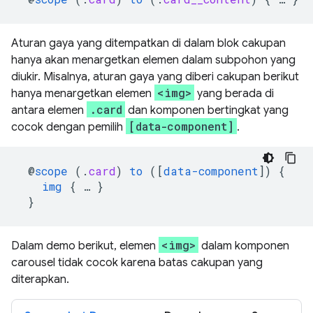
Aturan gaya yang ditempatkan di dalam blok cakupan
hanya akan menargetkan elemen dalam subpohon yang
diukir. Misalnya, aturan gaya yang diberi cakupan berikut
<img>
hanya menargetkan elemen
yang berada di
.card
antara elemen
dan komponen bertingkat yang
[data-component]
cocok dengan pemilih
.
@
scope
(
.
card
)
to
([
data-component
])
{
img
{
…
}
}
<img>
Dalam demo berikut, elemen
dalam komponen
carousel tidak cocok karena batas cakupan yang
diterapkan.