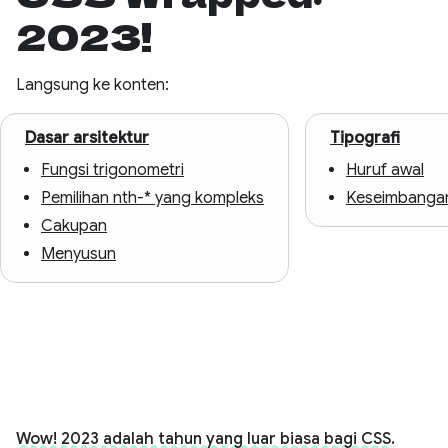
2023!
Langsung ke konten:
Dasar arsitektur
Tipografi
Fungsi trigonometri
Huruf awal
Pemilihan nth-* yang kompleks
Keseimbangan
Cakupan
Menyusun
Wow! 2023 adalah tahun yang luar biasa bagi CSS.