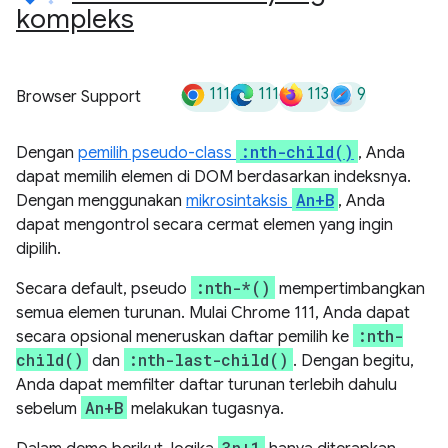
kompleks
111
111
113
9
Browser Support
:nth-child()
Dengan
pemilih pseudo-class
, Anda
dapat memilih elemen di DOM berdasarkan indeksnya.
An+B
Dengan menggunakan
mikrosintaksis
, Anda
dapat mengontrol secara cermat elemen yang ingin
dipilih.
:nth-*()
Secara default, pseudo
mempertimbangkan
semua elemen turunan. Mulai Chrome 111, Anda dapat
:nth-
secara opsional meneruskan daftar pemilih ke
child()
:nth-last-child()
dan
. Dengan begitu,
Anda dapat memfilter daftar turunan terlebih dahulu
An+B
sebelum
melakukan tugasnya.
3n+1