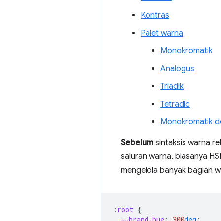
Kontras
Palet warna
Monokromatik
Analogus
Triadik
Tetradic
Monokromatik de
Sebelum
sintaksis warna r
saluran warna, biasanya HS
mengelola banyak bagian w
:
root
{
--brand-hue
:
300
deg
;