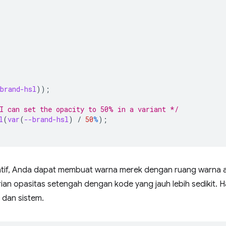
brand-hsl
));
I can set the opacity to 50% in a variant */
l
(
var
(
--brand-hsl
)
/
50
%
);
latif, Anda dapat membuat warna merek dengan ruang warna a
n opasitas setengah dengan kode yang jauh lebih sedikit. Hal
 dan sistem.