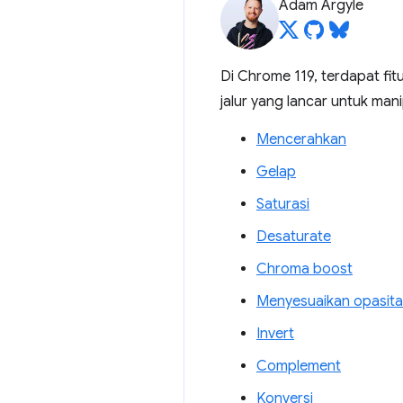
Adam Argyle
Di Chrome 119, terdapat fi
jalur yang lancar untuk ma
Mencerahkan
Gelap
Saturasi
Desaturate
Chroma boost
Menyesuaikan opasita
Invert
Complement
Konversi