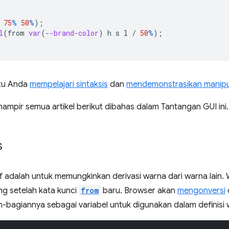
75
%
50
%
);
l
(
from
var
(
--brand-color
)
h
s
l
/
50
%
);
ntu Anda
mempelajari sintaksis
dan
mendemonstrasikan manipu
 hampir semua artikel berikut dibahas dalam Tantangan GUI ini.
s
tif adalah untuk memungkinkan derivasi warna dari warna lain
ng setelah kata kunci
from
baru. Browser akan
mengonversi
n-bagiannya sebagai variabel untuk digunakan dalam definisi 