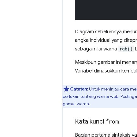
Diagram sebelumnya menun
angka individual yang direp
sebagai nilai warna
rgb()
b
Meskipun gambar ini menamp
Variabel dimasukkan kembal
Catatan:
Untuk meninjau cara me
perlukan tentang warna web. Posting
gamut warna.
Kata kunci
from
Bagian pertama sintaksis y