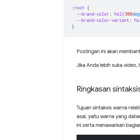
:
root
{
--brand-color
:
hsl
(
300
deg
--brand-color-variant
:
hs
}
Postingan ini akan memba
Jika Anda lebih suka video,
Ringkasan sintaksi
Tujuan sintaksis warna rela
asal, yaitu warna yang data
ini serta menawarkan bagia