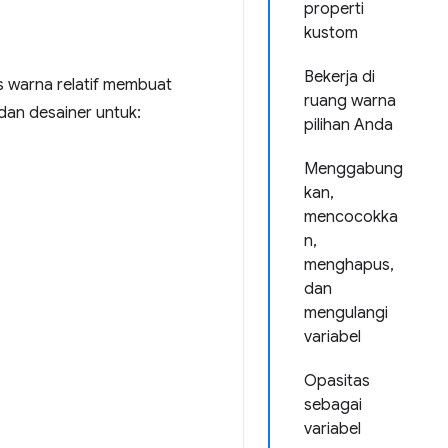
properti
kustom
Bekerja di
is warna relatif membuat
ruang warna
dan desainer untuk:
pilihan Anda
Menggabung
kan,
mencocokka
n,
menghapus,
dan
mengulangi
variabel
Opasitas
sebagai
variabel