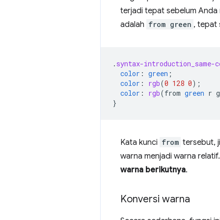
terjadi tepat sebelum Anda
adalah
from green
, tepat
.
syntax-introduction_same-c
color
:
green
;
color
:
rgb
(
0
128
0
);
color
:
rgb
(
from
green
r
g
}
Kata kunci
from
tersebut, 
warna menjadi warna relatif
warna berikutnya
.
Konversi warna