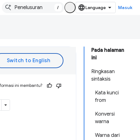
/
Masuk
Pada halaman
ini
Ringkasan
sintaksis
formasi ini membantu?
Kata kunci
from
Konversi
warna
Warna dari