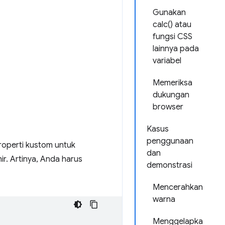
Gunakan
calc() atau
fungsi CSS
lainnya pada
variabel
Memeriksa
dukungan
browser
Kasus
penggunaan
roperti kustom untuk
dan
r. Artinya, Anda harus
demonstrasi
Mencerahkan
warna
Menggelapka