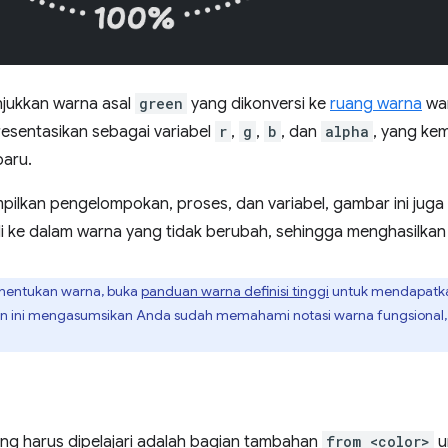
jukkan warna asal
green
yang dikonversi ke
ruang warna
war
resentasikan sebagai variabel
r
,
g
,
b
, dan
alpha
, yang ke
aru.
ilkan pengelompokan, proses, dan variabel, gambar ini jug
i ke dalam warna yang tidak berubah, sehingga menghasilkan 
nentukan warna, buka
panduan warna definisi tinggi
untuk mendapatka
an ini mengasumsikan Anda sudah memahami notasi warna fungsional,
ang harus dipelajari adalah bagian tambahan
from <color>
u