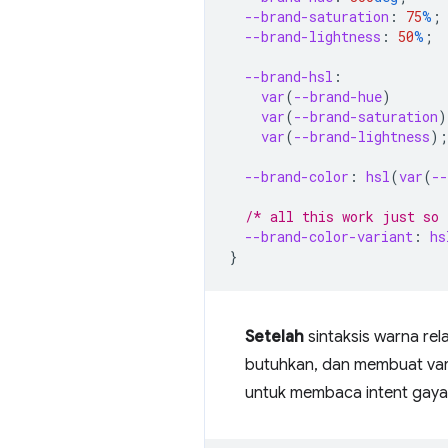
--brand-saturation
:
75
%
;
--brand-lightness
:
50
%
;
--brand-hsl
:
var
(
--brand-hue
)
var
(
--brand-saturation
)
var
(
--brand-lightness
);
--brand-color
:
hsl
(
var
(
--
/* all this work just so 
--brand-color-variant
:
hs
}
Setelah
sintaksis warna re
butuhkan, dan membuat varia
untuk membaca intent gaya