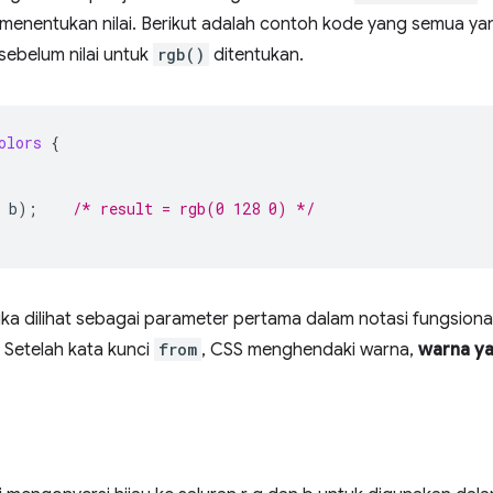
 menentukan nilai. Berikut adalah contoh kode yang semua ya
 sebelum nilai untuk
rgb()
ditentukan.
olors
{
b
);
/* result = rgb(0 128 0) */
jika dilihat sebagai parameter pertama dalam notasi fungsiona
. Setelah kata kunci
from
, CSS menghendaki warna,
warna ya