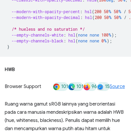
--modern-with-opacity-percent
:
hsl
(
200
50
%
50
%
/
5
--modern-with-opacity-decimal
:
hsl
(
200
50
%
50
%
/
.
/* hueless and no saturation */
--empty-channels-white
:
hsl
(
none
none
100
%
);
--empty-channels-black
:
hsl
(
none
none
0
%
);
}
HWB
101
101
96
15
Browser Support
Source
Ruang warna gamut sRGB lainnya yang berorientasi
pada cara manusia mendeskripsikan warna adalah HWB
(hue, whiteness, blackness). Penulis dapat memilih hue
dan mencampurkan warna putih atau hitam untuk