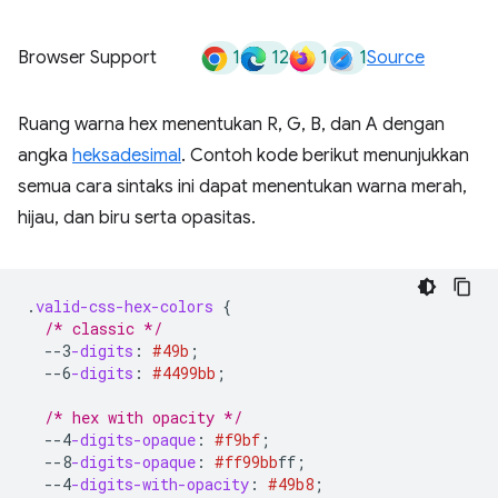
1
12
1
1
Browser Support
Source
Ruang warna hex menentukan R, G, B, dan A dengan
angka
heksadesimal
. Contoh kode berikut menunjukkan
semua cara sintaks ini dapat menentukan warna merah,
hijau, dan biru serta opasitas.
.
valid-css-hex-colors
{
/* classic */
--3
-digits
:
#49b
;
--6
-digits
:
#4499bb
;
/* hex with opacity */
--4
-digits-opaque
:
#f9bf
;
--8
-digits-opaque
:
#ff99bb
ff
;
--4
-digits-with-opacity
:
#49b8
;