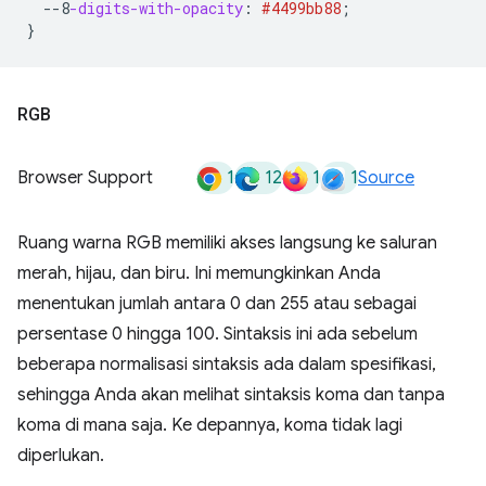
--8
-digits-with-opacity
:
#4499bb
88
;
}
RGB
1
12
1
1
Browser Support
Source
Ruang warna RGB memiliki akses langsung ke saluran
merah, hijau, dan biru. Ini memungkinkan Anda
menentukan jumlah antara 0 dan 255 atau sebagai
persentase 0 hingga 100. Sintaksis ini ada sebelum
beberapa normalisasi sintaksis ada dalam spesifikasi,
sehingga Anda akan melihat sintaksis koma dan tanpa
koma di mana saja. Ke depannya, koma tidak lagi
diperlukan.