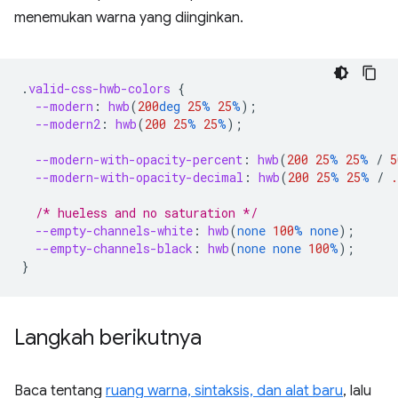
menemukan warna yang diinginkan.
.
valid-css-hwb-colors
{
--modern
:
hwb
(
200
deg
25
%
25
%
);
--modern2
:
hwb
(
200
25
%
25
%
);
--modern-with-opacity-percent
:
hwb
(
200
25
%
25
%
/
5
--modern-with-opacity-decimal
:
hwb
(
200
25
%
25
%
/
.
/* hueless and no saturation */
--empty-channels-white
:
hwb
(
none
100
%
none
);
--empty-channels-black
:
hwb
(
none
none
100
%
);
}
Langkah berikutnya
Baca tentang
ruang warna, sintaksis, dan alat baru
, lalu