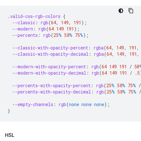
.
valid-css-rgb-colors
{
--classic
:
rgb
(
64
,
149
,
191
);
--modern
:
rgb
(
64
149
191
);
--percents
:
rgb
(
25
%
58
%
75
%
);
--classic-with-opacity-percent
:
rgba
(
64
,
149
,
191
,
--classic-with-opacity-decimal
:
rgba
(
64
,
149
,
191
,
--modern-with-opacity-percent
:
rgb
(
64
149
191
/
50
--modern-with-opacity-decimal
:
rgb
(
64
149
191
/
.5
--percents-with-opacity-percent
:
rgb
(
25
%
58
%
75
%
/
--percents-with-opacity-decimal
:
rgb
(
25
%
58
%
75
%
--empty-channels
:
rgb
(
none
none
none
);
}
HSL