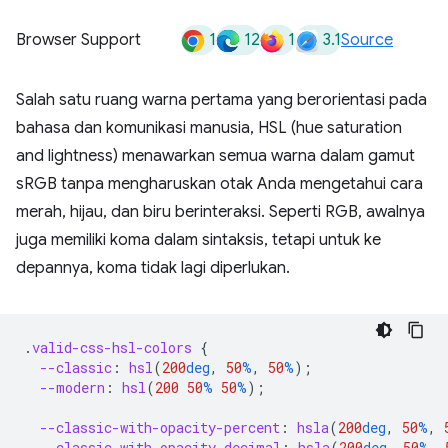
1
12
1
3.1
Browser Support
Source
Salah satu ruang warna pertama yang berorientasi pada
bahasa dan komunikasi manusia, HSL (hue saturation
and lightness) menawarkan semua warna dalam gamut
sRGB tanpa mengharuskan otak Anda mengetahui cara
merah, hijau, dan biru berinteraksi. Seperti RGB, awalnya
juga memiliki koma dalam sintaksis, tetapi untuk ke
depannya, koma tidak lagi diperlukan.
.
valid-css-hsl-colors
{
--classic
:
hsl
(
200
deg
,
50
%
,
50
%
);
--modern
:
hsl
(
200
50
%
50
%
);
--classic-with-opacity-percent
:
hsla
(
200
deg
,
50
%
,
--classic-with-opacity-decimal
:
hsla
(
200
deg
,
50
%
,