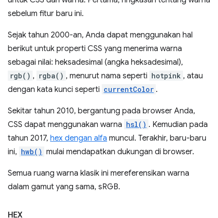
untuk CSS dan warna. Pertama, ringkasan tentang warna
sebelum fitur baru ini.
Sejak tahun 2000-an, Anda dapat menggunakan hal
berikut untuk properti CSS yang menerima warna
sebagai nilai: heksadesimal (angka heksadesimal),
rgb()
,
rgba()
, menurut nama seperti
hotpink
, atau
dengan kata kunci seperti
currentColor
.
Sekitar tahun 2010, bergantung pada browser Anda,
CSS dapat menggunakan warna
hsl()
. Kemudian pada
tahun 2017,
hex dengan alfa
muncul. Terakhir, baru-baru
ini,
hwb()
mulai mendapatkan dukungan di browser.
Semua ruang warna klasik ini mereferensikan warna
dalam gamut yang sama, sRGB.
HEX