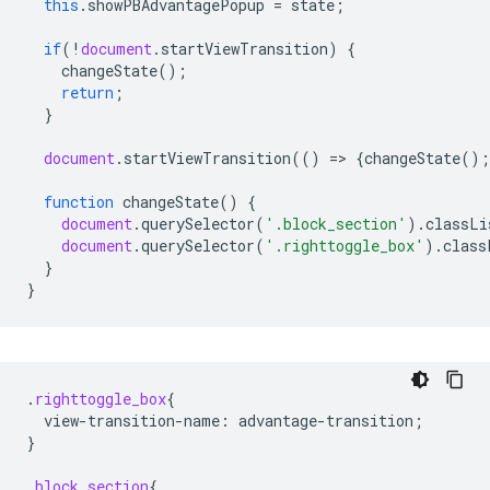
this
.
showPBAdvantagePopup
=
state
;
if
(
!
document
.
startViewTransition
)
{
changeState
();
return
;
}
document
.
startViewTransition
(()
=
>
{
changeState
();
function
changeState
()
{
document
.
querySelector
(
'.block_section'
).
classLi
document
.
querySelector
(
'.righttoggle_box'
).
class
}
}
.
righttoggle_box
{
view-transition-name
:
advantage-transition
;
}
.
block_section
{