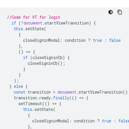
//Code for VT for login
if
(
!
document
.
startViewTransition
)
{
this
.
setState
(
{
closeSigninModal
:
condition
?
true
:
false
},
()
=
>
{
if
(
closeSigninCb
)
{
closeSigninCb
();
}
}
);
}
else
{
const
transition
=
document
.
startViewTransition
()
transition
.
ready
.
finally
(()
=
>
{
setTimeout
(()
=
>
{
this
.
setState
(
{
closeSigninModal
:
condition
?
true
:
fals
},