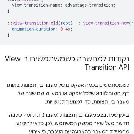
view-transition-name
:
advantage-transition
;
}
::
view-transition-old
(
root
),
::
view-transition-new
(
r
animation-duration
:
0.4
s
;
}
נקודות למחשבה כשמשתמשים ב-View
Transition API
כשמשתמשים בכמה אפקטים של מעבר בין תצוגות באותו
דף, חשוב לוודא שלכל אפקט או קטע יש שם שונה של
מעבר בין תצוגות, כדי למנוע התנגשויות.
בזמן שמתבצע מעבר בין תצוגות (מעבר), תתווסף שכבה
חדשה מעל שאר ממשק המשתמש. לכן, כדאי להימנע
מהפעלת המעבר בהצבעה עם העכבר, כי אירוע