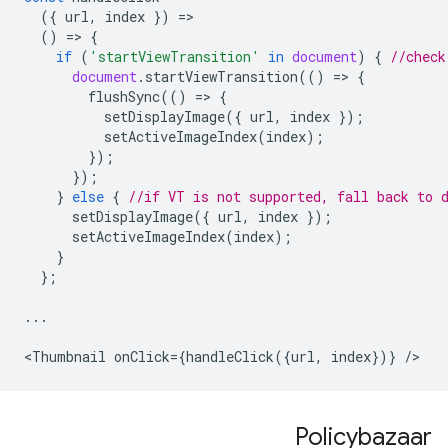
({
url
,
index
})
=
()
=
>
{
if
(
'startViewTransition'
in
document
)
{
//check
document
.
startViewTransition
(()
=
>
{
flushSync
(()
=
>
{
setDisplayImage
({
url
,
index
});
setActiveImageIndex
(
index
);
});
});
}
else
{
//if VT is not supported, fall back to 
setDisplayImage
({
url
,
index
});
setActiveImageIndex
(
index
);
}
};
...
<
Thumbnail
onClick
=
{
handleClick
({
url
,
index
})}
/
Policybazaar