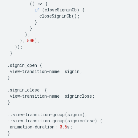
()
=
>
{
if
(
closeSigninCb
)
{
closeSigninCb
();
}
}
);
},
500
);
});
}
.
signin_open
{
view
-
transition
-
name
:
signin
;
}
.
signin_close
{
view
-
transition
-
name
:
signinclose
;
}
::
view
-
transition
-
group
(
signin
),
::
view
-
transition
-
group
(
signinclose
)
{
animation
-
duration
:
0.5
s
;
}