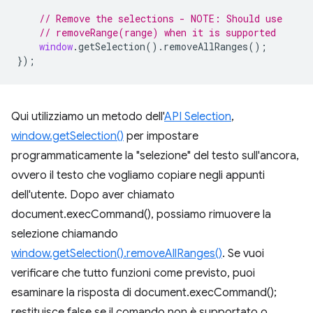
// Remove the selections - NOTE: Should use
// removeRange(range) when it is supported
window
.
getSelection
().
removeAllRanges
();
});
Qui utilizziamo un metodo dell'
API Selection
,
window.getSelection()
per impostare
programmaticamente la "selezione" del testo sull'ancora,
ovvero il testo che vogliamo copiare negli appunti
dell'utente. Dopo aver chiamato
document.execCommand(), possiamo rimuovere la
selezione chiamando
window.getSelection().removeAllRanges()
. Se vuoi
verificare che tutto funzioni come previsto, puoi
esaminare la risposta di document.execCommand();
restituisce false se il comando non è supportato o