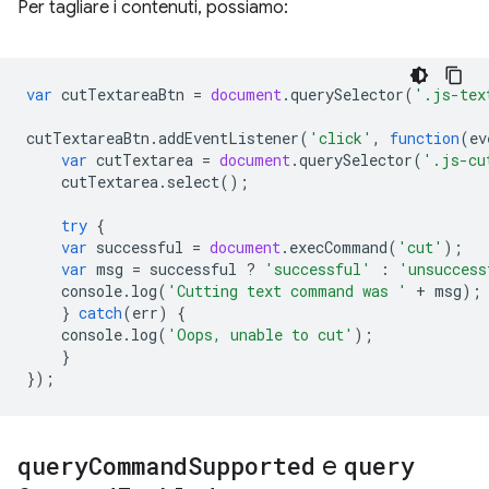
Per tagliare i contenuti, possiamo:
var
cutTextareaBtn
=
document
.
querySelector
(
'.js-tex
cutTextareaBtn
.
addEventListener
(
'click'
,
function
(
ev
var
cutTextarea
=
document
.
querySelector
(
'.js-cu
cutTextarea
.
select
();
try
{
var
successful
=
document
.
execCommand
(
'cut'
);
var
msg
=
successful
?
'successful'
:
'unsuccess
console
.
log
(
'Cutting text command was '
+
msg
);
}
catch
(
err
)
{
console
.
log
(
'Oops, unable to cut'
);
}
});
query
Command
Supported
e
query