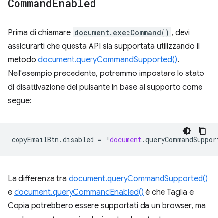
Command
Enabled
Prima di chiamare
document.execCommand()
, devi
assicurarti che questa API sia supportata utilizzando il
metodo
document.queryCommandSupported()
.
Nell'esempio precedente, potremmo impostare lo stato
di disattivazione del pulsante in base al supporto come
segue:
copyEmailBtn
.
disabled
=
!
document
.
queryCommandSuppor
La differenza tra
document.queryCommandSupported()
e
document.queryCommandEnabled()
è che Taglia e
Copia potrebbero essere supportati da un browser, ma