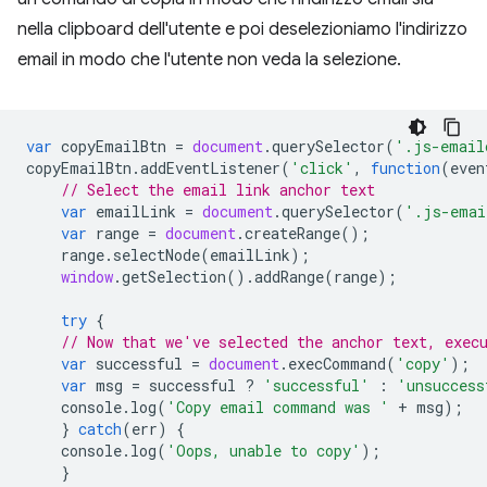
nella clipboard dell'utente e poi deselezioniamo l'indirizzo
email in modo che l'utente non veda la selezione.
var
copyEmailBtn
=
document
.
querySelector
(
'.js-email
copyEmailBtn
.
addEventListener
(
'click'
,
function
(
even
// Select the email link anchor text
var
emailLink
=
document
.
querySelector
(
'.js-emai
var
range
=
document
.
createRange
();
range
.
selectNode
(
emailLink
);
window
.
getSelection
().
addRange
(
range
);
try
{
// Now that we've selected the anchor text, exec
var
successful
=
document
.
execCommand
(
'copy'
);
var
msg
=
successful
?
'successful'
:
'unsuccess
console
.
log
(
'Copy email command was '
+
msg
);
}
catch
(
err
)
{
console
.
log
(
'Oops, unable to copy'
);
}