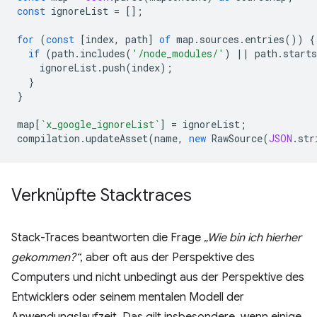
const
ignoreList
=
[];
for
(
const
[
index
,
path
]
of
map
.
sources
.
entries
())
{
if
(
path
.
includes
(
'/node_modules/'
)
||
path
.
starts
ignoreList
.
push
(
index
);
}
}
map
[
`x_google_ignoreList`
]
=
ignoreList
;
compilation
.
updateAsset
(
name
,
new
RawSource
(
JSON
.
str
Verknüpfte Stacktraces
Stack-Traces beantworten die Frage
„Wie bin ich hierher
gekommen?“
, aber oft aus der Perspektive des
Computers und nicht unbedingt aus der Perspektive des
Entwicklers oder seinem mentalen Modell der
Anwendungslaufzeit. Das gilt insbesondere, wenn einige