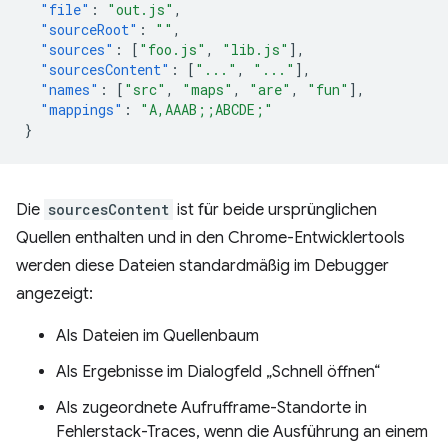
"file"
:
"out.js"
,
"sourceRoot"
:
""
,
"sources"
:
[
"foo.js"
,
"lib.js"
],
"sourcesContent"
:
[
"..."
,
"..."
],
"names"
:
[
"src"
,
"maps"
,
"are"
,
"fun"
],
"mappings"
:
"A,AAAB;;ABCDE;"
}
Die
sourcesContent
ist für beide ursprünglichen
Quellen enthalten und in den Chrome-Entwicklertools
werden diese Dateien standardmäßig im Debugger
angezeigt:
Als Dateien im Quellenbaum
Als Ergebnisse im Dialogfeld „Schnell öffnen“
Als zugeordnete Aufrufframe-Standorte in
Fehlerstack-Traces, wenn die Ausführung an einem