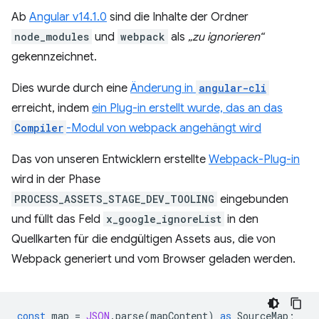
Ab
Angular v14.1.0
sind die Inhalte der Ordner
node_modules
und
webpack
als
„zu ignorieren“
gekennzeichnet.
Dies wurde durch eine
Änderung in
angular-cli
erreicht, indem
ein Plug-in erstellt wurde, das an das
Compiler
-Modul von webpack angehängt wird
Das von unseren Entwicklern erstellte
Webpack-Plug-in
wird in der Phase
PROCESS_ASSETS_STAGE_DEV_TOOLING
eingebunden
und füllt das Feld
x_google_ignoreList
in den
Quellkarten für die endgültigen Assets aus, die von
Webpack generiert und vom Browser geladen werden.
const
map
=
JSON
.
parse
(
mapContent
)
as
SourceMap
;