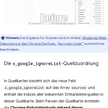
Hinweis
:Das Ergebnis für Autoren wird im Artikel
„Modernes Web-
Debugging in den Chrome DevTools: „Nur mein Code““
ausführlicher
beschrieben.
Die
x
_
google
_
ignore
List
-Quellzuordnung
In Quellkarten bezieht sich das neue Feld
x_google_ignoreList
auf das Array
sources
und
enthält die Indizes aller bekannten Drittanbieterquellen in
dieser Quellkarte. Beim Parsen der Quellkarte ermitteln
die
Chrome-Entwicklertools anhand dieser