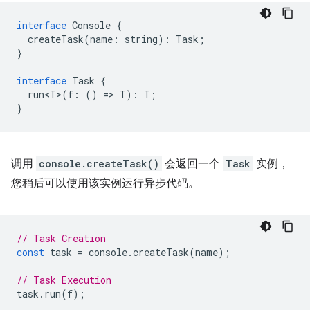
interface
Console
{
createTask
(
name
:
string
)
:
Task
;
}
interface
Task
{
run<T>
(
f
:
()
=
>
T
)
:
T
;
}
调用
console.createTask()
会返回一个
Task
实例，
您稍后可以使用该实例运行异步代码。
// Task Creation
const
task
=
console
.
createTask
(
name
);
// Task Execution
task
.
run
(
f
);