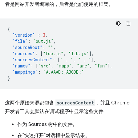
者是网站开发者编写的，后者是他们使用的框架。
{
"version"
:
3
,
"file"
:
"out.js"
,
"sourceRoot"
:
""
,
"sources"
:
[
"foo.js"
,
"lib.js"
],
"sourcesContent"
:
[
"..."
,
"..."
],
"names"
:
[
"src"
,
"maps"
,
"are"
,
"fun"
],
"mappings"
:
"A,AAAB;;ABCDE;"
}
这两个原始来源都包含
sourcesContent
，并且 Chrome
开发者工具会默认在调试程序中显示这些文件：
作为 Sources 树中的文件。
在“快速打开”对话框中显示结果。