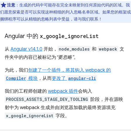
注意
：生成的代码中可能存在完全未映射到任何原始代码的区域。我
们愿意探索是否可以实现这种精细的列入忽略名单区域。如果您的框架或
捆绑程序可以从精细的忽略列表中受益，请与我们联系！
Angular 中的
x
_
google
_
ignore
List
从
Angular v14.1.0
开始，
node_modules
和
webpack
文
件夹中的内容已被标记为
“要忽略”
。
为此，我们
创建了一个插件，将其钩入 webpack 的
Compiler
模块
，从而
更改了
angular-cli
我们的工程师创建的
webpack 插件
会钩入
PROCESS_ASSETS_STAGE_DEV_TOOLING
阶段，并在源映
射中为 webpack 生成并由浏览器加载的最终资源填充
x_google_ignoreList
字段。