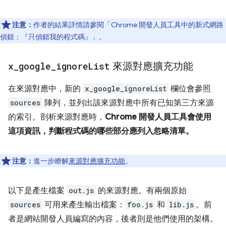
注意：
作者的結果詳情請參閱「Chrome 開發人員工具中的新式網路
偵錯：『只偵錯我的程式碼』」
。
x
_
google
_
ignore
List
來源對應擴充功能
在來源對應中，新的
x_google_ignoreList
欄位會參照
sources
陣列，並列出該來源對應中所有已知第三方來源
的索引。剖析來源對應時，
Chrome 開發人員工具會使用
這項資訊，判斷程式碼的哪些部分應列入忽略清單。
注意：
進一步瞭解
來源對應擴充功能
。
以下是產生檔案
out.js
的來源對應。有兩個原始
sources
可用來產生輸出檔案：
foo.js
和
lib.js
。前
者是網站開發人員編寫的內容，後者則是他們使用的架構。