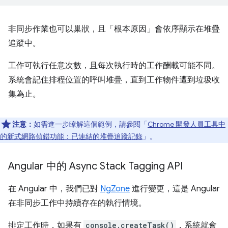
非同步作業也可以巢狀，且「根本原因」會依序顯示在堆疊
追蹤中。
工作可執行任意次數，且每次執行時的工作酬載可能不同。
系統會記住排程位置的呼叫堆疊，直到工作物件遭到垃圾收
集為止。
注意：
如需進一步瞭解這個範例，請參閱「
Chrome 開發人員工具中
的新式網路偵錯功能：已連結的堆疊追蹤記錄
」。
Angular 中的 Async Stack Tagging API
在 Angular 中，我們已對
NgZone
進行變更，這是 Angular
在非同步工作中持續存在的執行情境。
排定工作時，如果有
console.createTask()
，系統就會