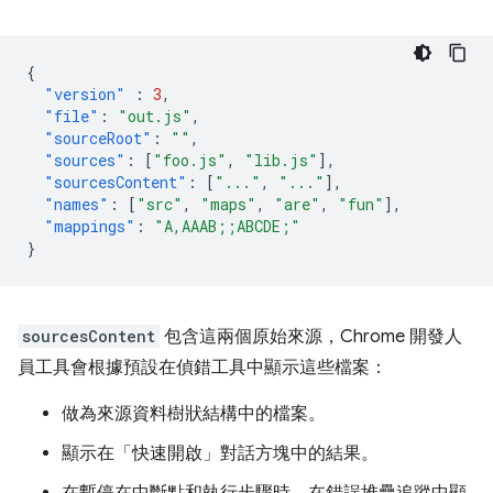
{
"version"
:
3
,
"file"
:
"out.js"
,
"sourceRoot"
:
""
,
"sources"
:
[
"foo.js"
,
"lib.js"
],
"sourcesContent"
:
[
"..."
,
"..."
],
"names"
:
[
"src"
,
"maps"
,
"are"
,
"fun"
],
"mappings"
:
"A,AAAB;;ABCDE;"
}
sourcesContent
包含這兩個原始來源，Chrome 開發人
員工具會根據預設在偵錯工具中顯示這些檔案：
做為來源資料樹狀結構中的檔案。
顯示在「快速開啟」對話方塊中的結果。
在暫停在中斷點和執行步驟時，在錯誤堆疊追蹤中顯