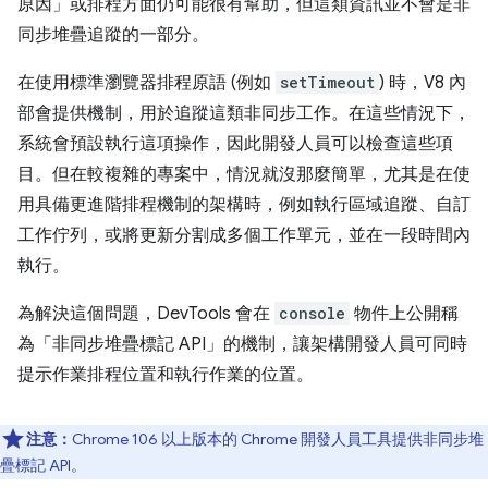
原因」或排程方面仍可能很有幫助，但這類資訊並不會是非
同步堆疊追蹤的一部分。
在使用標準瀏覽器排程原語 (例如
setTimeout
) 時，V8 內
部會提供機制，用於追蹤這類非同步工作。在這些情況下，
系統會預設執行這項操作，因此開發人員可以檢查這些項
目。但在較複雜的專案中，情況就沒那麼簡單，尤其是在使
用具備更進階排程機制的架構時，例如執行區域追蹤、自訂
工作佇列，或將更新分割成多個工作單元，並在一段時間內
執行。
為解決這個問題，DevTools 會在
console
物件上公開稱
為「非同步堆疊標記 API」的機制，讓架構開發人員可同時
提示作業排程位置和執行作業的位置。
注意：
Chrome 106 以上版本的 Chrome 開發人員工具提供非同步堆
疊標記 API。