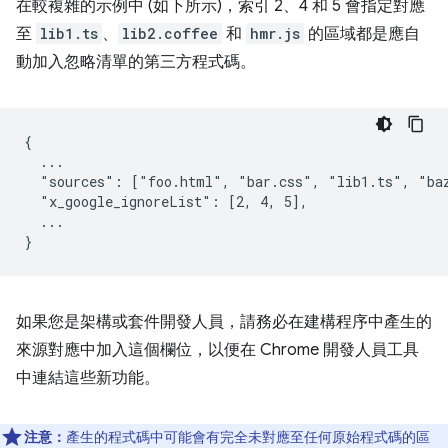
在較複雜的示例中 (如下所示)，索引 2、4 和 5 會指定對應
至
lib1.ts
、
lib2.coffee
和
hmr.js
的區域都是應自
動加入忽略清單的第三方程式碼。
{

  ...

  "sources": ["foo.html", "bar.css", "lib1.ts", "baz
  "x_google_ignoreList": [2, 4, 5],

  ...

如果您是架構或套件開發人員，請務必在建構程序中產生的
來源對應中加入這個欄位，以便在 Chrome 開發人員工具
中連結這些新功能。
注意：
產生的程式碼中可能會有完全未對應至任何原始程式碼的區