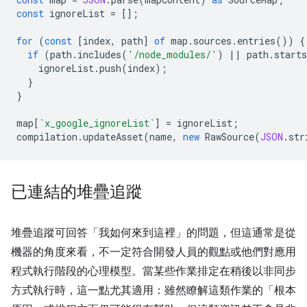
const
ignoreList
=
[];
for
(
const
[
index
,
path
]
of
map
.
sources
.
entries
())
{
if
(
path
.
includes
(
'/node_modules/'
)
||
path
.
starts
ignoreList
.
push
(
index
);
}
}
map
[
`x_google_ignoreList`
]
=
ignoreList
;
compilation
.
updateAsset
(
name
,
new
RawSource
(
JSON
.
str
已連結的堆疊追蹤
堆疊追蹤可回答「我如何來到這裡」
的問題，但這通常是從
機器的角度來看，不一定符合開發人員的觀點或他們對應用
程式執行階段的心理模型。當某些作業排定在稍後以非同步
方式執行時，這一點尤其適用：雖然瞭解這類作業的「根本