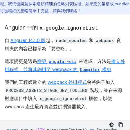
域。我們也樂意探索這類精細的忽略列表區域。如果您的架構或 bundler
可從精細的忽略清單中受益，請與我們聯絡！
Angular 中的
x
_
google
_
ignore
List
自
Angular 14.1.0 版
起，
node_modules
和
webpack
資
料夾的內容已標示為「要忽略」
。
這項變更是透過
變更
angular-cli
來達成，方法是
建立外
掛程式，並將其鉤掛至 webpack 的
Compiler
模組
我們的工程師建立的
webpack 外掛程式
會將鉤子加入
PROCESS_ASSETS_STAGE_DEV_TOOLING
階段，並在來源
對應項目中填入
x_google_ignoreList
欄位，以便
webpack 產生最終資產並供瀏覽器載入。
const
map
=
JSON
.
parse
(
mapContent
)
as
SourceMap
;