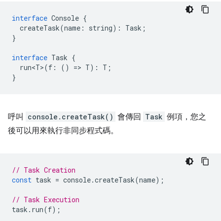
interface
Console
{
createTask
(
name
:
string
)
:
Task
;
}
interface
Task
{
run<T>
(
f
:
()
=
>
T
)
:
T
;
}
呼叫
console.createTask()
會傳回
Task
例項，您之
後可以用來執行非同步程式碼。
// Task Creation
const
task
=
console
.
createTask
(
name
);
// Task Execution
task
.
run
(
f
);