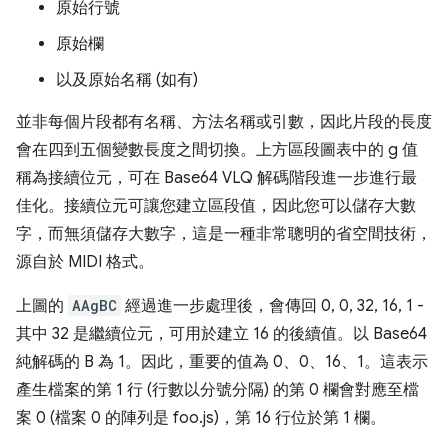
原始行號
原始欄
以及原始名稱 (如有)
並非每個片段都有名稱、方法名稱或引數，因此片段的長度
會在四到五個變數長度之間切換。上方區段圖表中的 g 值
稱為接續位元，可在 Base64 VLQ 解碼階段進一步進行最
佳化。接續位元可讓您建立區段值，因此您可以儲存大數
字，而無須儲存大數字，這是一種非常聰明的省空間技術，
源自於 MIDI 格式。
上圖的
AAgBC
經過進一步處理後，會傳回 0, 0, 32, 16, 1 -
其中 32 是繼續位元，可用於建立 16 的後續值。以 Base64
純解碼的 B 為 1。因此，重要的值為 0、0、16、1。這表示
產生檔案的第 1 行 (行數以分號分隔) 的第 0 欄會對應至檔
案 0 (檔案 0 的陣列是 foo.js)，第 16 行位於第 1 欄。