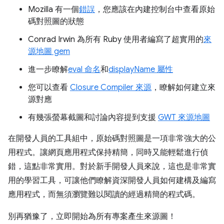
Mozilla 有一個
錯誤
，您應該在內建控制台中查看原始
碼對照圖的狀態
Conrad Irwin 為所有 Ruby 使用者編寫了超實用的
來
源地圖 gem
進一步瞭解
eval 命名
和
displayName 屬性
您可以查看
Closure Compiler 來源
，瞭解如何建立來
源對應
有幾張螢幕截圖和討論內容提到支援
GWT 來源地圖
在開發人員的工具組中，原始碼對照圖是一項非常強大的公
用程式。讓網頁應用程式保持精簡，同時又能輕鬆進行偵
錯，這點非常實用。對於新手開發人員來說，這也是非常實
用的學習工具，可讓他們瞭解資深開發人員如何建構及編寫
應用程式，而無須瀏覽難以閱讀的經過精簡的程式碼。
別再猶豫了，立即開始為所有專案產生來源圖！