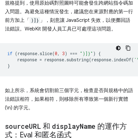
規格提到，使用原始碼對照圖時可能會發生跨網站指令碼加
入問題。為避免這種情況發生，建議您在來源對應的第一行
前方加上「
)]}
」，刻意讓 JavaScript 失效，以便擲回語
法錯誤。WebKit 開發人員工具已可處理這項問題。
if
(
response
.
slice
(
0
,
3
)
===
")]}"
)
{
response
=
response
.
substring
(
response
.
indexOf
(
'
}
如上所示，系統會切割前三個字元，檢查是否與規格中的語
法錯誤相符，如果相符，則移除所有導致第一個新行實體
(\n) 的字元。
source
URL
和
display
Name
的運作方
式：Eval 和匿名函式