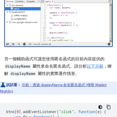
另一個輔助函式可讓您使用匿名函式的目前內容提供的
displayName
屬性來命名匿名函式。請分析
以下示範
，瞭
解
displayName
屬性的實際運作情形。
試試看：
示範：透過 displayName 命名匿名函式 (僅限 Webkit
Nightly)
btns
[
0
].
addEventListener
(
"click"
,
function
(
e
)
{
var
fn
=
function
()
{