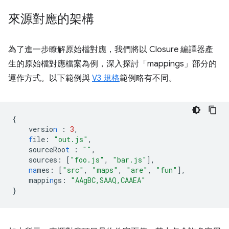
來源對應的架構
為了進一步瞭解原始檔對應，我們將以 Closure 編譯器產
生的原始檔對應檔案為例，深入探討「mappings」部分的
運作方式。以下範例與
V3 規格
範例略有不同。
{
versio
n
:
3
,
f
ile
:
"out.js"
,
sourceRoo
t
:
""
,
sources
:
[
"foo.js"
,
"bar.js"
],
na
mes
:
[
"src"
,
"maps"
,
"are"
,
"fun"
],
mappi
n
gs
:
"AAgBC,SAAQ,CAAEA"
}