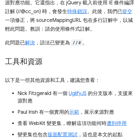
源對應功能。它還指出，在 jQuery 載入前使用 IE 條件編譯
註解 (//@cc_on) 時，會發生
特殊錯誤
。此後，我們已
提交
一項修正，將 sourceMappingURL 包在多行註解中，以減
輕此問題。教訓：請勿使用條件式註解。
此問題已
解決
，語法已變更為
//#
。
工具和資源
以下是一些其他資源和工具，建議您查看：
Nick Fitzgerald 有一個
UglifyJS
的分支版本，支援來
源對應
Paul Irish 有一個實用的
示範
，展示來源對應
查看 WebKit 變更集，瞭解這項功能何時
遭到停用
變更集也包含
版面配置測試
，這也是本文的起點