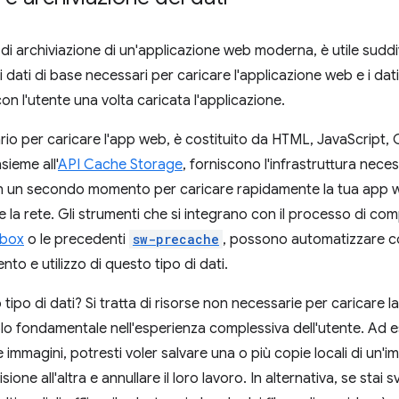
di archiviazione di un'applicazione web moderna, è utile sudd
i dati di base necessari per caricare l'applicazione web e i dat
con l'utente una volta caricata l'applicazione.
sario per caricare l'app web, è costituito da HTML, JavaScript, 
nsieme all'
API Cache Storage
, forniscono l'infrastruttura nece
le in un secondo momento per caricare rapidamente la tua app
 rete. Gli strumenti che si integrano con il processo di com
box
o le precedenti
sw-precache
, possono automatizzare c
to e utilizzo di questo tipo di dati.
o tipo di dati? Si tratta di risorse non necessarie per caricare
o fondamentale nell'esperienza complessiva dell'utente. Ad e
 immagini, potresti voler salvare una o più copie locali di un
sione all'altra e annullare il loro lavoro. In alternativa, se sta