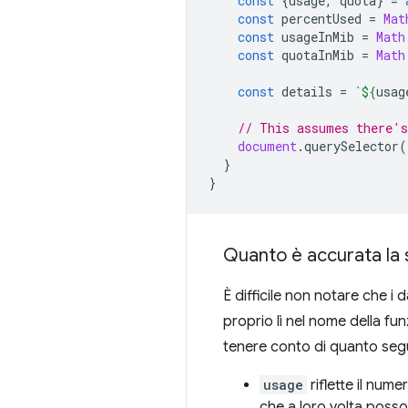
const
{
usage
,
quota
}
=
const
percentUsed
=
Mat
const
usageInMib
=
Math
const
quotaInMib
=
Math
const
details
=
`
${
usag
// This assumes there's
document
.
querySelector
(
}
}
Quanto è accurata la 
È difficile non notare che i d
proprio lì nel nome della fun
tenere conto di quanto seg
usage
riflette il nume
che a loro volta posso