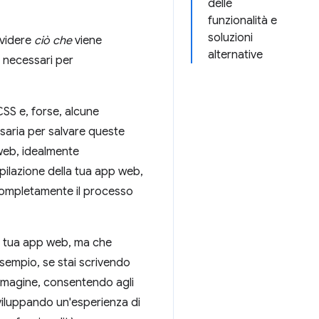
delle
funzionalità e
soluzioni
ividere
ciò che
viene
alternative
i necessari per
CSS e, forse, alcune
ssaria per salvare queste
 web, idealmente
pilazione della tua app web,
ompletamente il processo
 la tua app web, ma che
sempio, se stai scrivendo
'immagine, consentendo agli
i sviluppando un'esperienza di