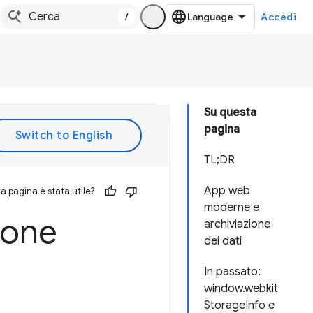
/
Accedi
Su questa
pagina
TL;DR
App web
 pagina è stata utile?
moderne e
ione
archiviazione
dei dati
In passato:
window.webkit
StorageInfo e