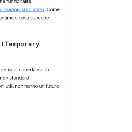
una funzionalità
formazioni sullo stato
. Come
 runtime e cosa succede
it
Temporary
prefisso, come la molto
 non standard
i utili, non hanno un futuro