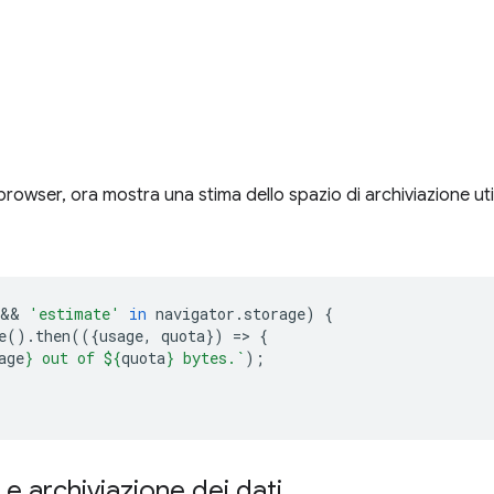
browser, ora mostra una stima dello spazio di archiviazione ut
 && 
'estimate'
in
navigator
.
storage
)
{
e
().
then
(({
usage
,
quota
})
=
>
{
age
}
 out of 
${
quota
}
 bytes.`
);
 archiviazione dei dati