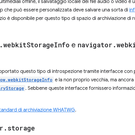
timediali offline, il salvataggio locale dei file audio o video è 
 che può essere personalizzata deve salvare una sorta di
in
io è disponibile per questo tipo di spazio di archiviazione di
.
webkit
Storage
Info
e
navigator
.
webk
ortato questo tipo di introspezione tramite interfacce con 
ow.webkitStorageInfo
e la non proprio vecchia, ma ancora
aryStorage
. Sebbene queste interfacce fornissero informazion
tandard di archiviazione WHATWG
.
r
.
storage