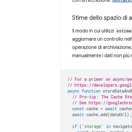
con un'eccezione
QuotaEx
Stime dello spazio di a
Il modo in cui utilizzi
estima
aggiornare un controllo nell
operazione di archiviazione. 
manualmente i dati non più n
// For a primer on async/aw
// https://developers.googl
async
function
storeDataAnd
// Pro-tip: The Cache Sto
// See https://googlechro
const
cache
=
await
cache
await
cache
.
add
(
dataUrl
);
if
(
'storage'
in
navigato