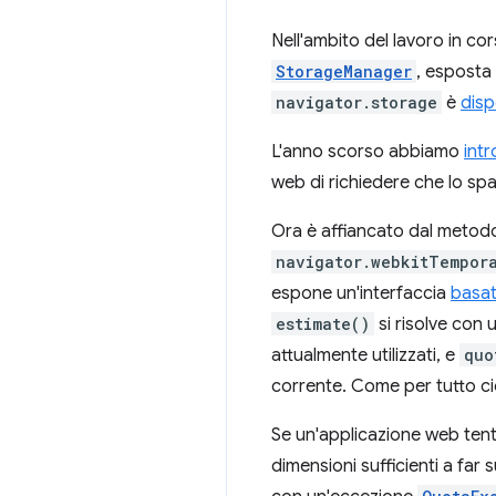
Nell'ambito del lavoro in co
StorageManager
, esposta
navigator.storage
è
disp
L'anno scorso abbiamo
int
web di richiedere che lo spa
Ora è affiancato dal meto
navigator.webkitTempor
espone un'interfaccia
basa
estimate()
si risolve con
attualmente utilizzati, e
quo
corrente. Come per tutto ciò
Se un'applicazione web tent
dimensioni sufficienti a far