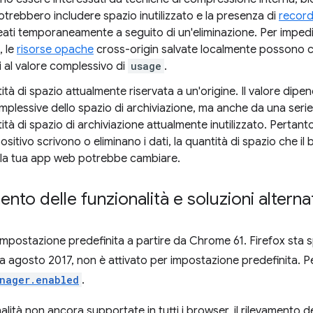
otrebbero includere spazio inutilizzato e la presenza di
record
ti temporaneamente a seguito di un'eliminazione. Per impedir
, le
risorse opache
cross-origin salvate localmente possono c
 al valore complessivo di
usage
.
tità di spazio attualmente riservata a un'origine. Il valore dipe
plessive dello spazio di archiviazione, ma anche da una serie
antità di spazio di archiviazione attualmente inutilizzato. Perta
ositivo scrivono o eliminano i dati, la quantità di spazio che i
ella tua app web potrebbe cambiare.
mento delle funzionalità e soluzioni alterna
 impostazione predefinita a partire da Chrome 61. Firefox sta
da agosto 2017, non è attivato per impostazione predefinita. Pe
nager.enabled
.
lità non ancora supportate in tutti i browser, il rilevamento de