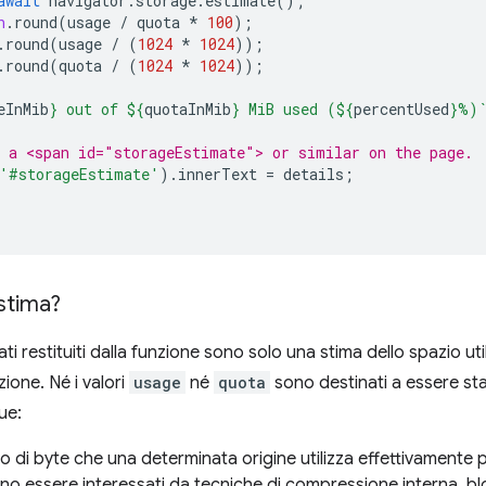
await
navigator
.
storage
.
estimate
();
h
.
round
(
usage
/
quota
*
100
);
.
round
(
usage
/
(
1024
*
1024
));
.
round
(
quota
/
(
1024
*
1024
));
eInMib
}
 out of 
${
quotaInMib
}
 MiB used (
${
percentUsed
}
%)
 a <span id="storageEstimate"> or similar on the page.
'#storageEstimate'
).
innerText
=
details
;
stima?
ati restituiti dalla funzione sono solo una stima dello spazio uti
zione. Né i valori
usage
né
quota
sono destinati a essere stab
ue:
ro di byte che una determinata origine utilizza effettivamente p
no essere interessati da tecniche di compressione interna, blo