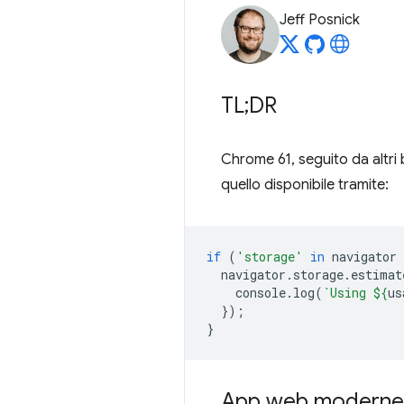
Jeff Posnick
TL;DR
Chrome 61, seguito da altri 
quello disponibile tramite:
if
(
'storage'
in
navigator
navigator
.
storage
.
estimat
console
.
log
(
`Using 
${
us
});
}
App web moderne e