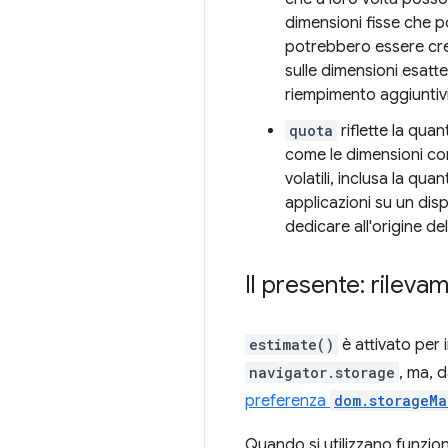
dimensioni fisse che p
potrebbero essere crea
sulle dimensioni esatte
riempimento aggiuntivi
quota
riflette la quan
come le dimensioni com
volatili, inclusa la qu
applicazioni su un disp
dedicare all'origine d
Il presente: rileva
estimate()
è attivato per
navigator.storage
, ma, 
preferenza
dom.storageMa
Quando si utilizzano funziona