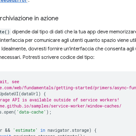
ceededError
.
rchiviazione in azione
te()
dipende dal tipo di dati che la tua app deve memorizzar
'interfaccia per comunicare agli utenti quanto spazio viene util
Idealmente, dovresti fornire un'interfaccia che consenta agli ut
ecessari. Potresti scrivere codice del tipo:
ait, see
e.com/web/fundamentals/getting-started/primers/async-fu
UpdateUI
(
dataUrl
)
{
rage API is available outside of service workers!
me.github.io/samples/service-worker/window-caches/
s
.
open
(
'data-cache'
);
r
 && 
'estimate'
in
navigator
.
storage
)
{