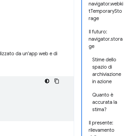
navigator.webki
tTemporarySto
rage
Il futuro:
navigator.stora
ge
ilizzato da un'app web e di
Stime dello
spazio di
archiviazione
in azione
Quanto è
accurata la
stima?
Il presente:
rilevamento