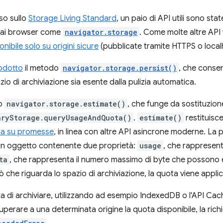
rso sullo
Storage Living Standard
, un paio di API utili sono stat
 ai browser come
navigator.storage
. Come molte altre API 
onibile solo su origini sicure
(pubblicate tramite HTTPS o local
rodotto
il metodo
navigator.storage.persist()
, che consen
zio di archiviazione sia esente dalla pulizia automatica.
do
navigator.storage.estimate()
, che funge da sostituzio
aryStorage.queryUsageAndQuota()
.
estimate()
restituisce
ta su promesse
, in linea con altre API asincrone moderne. La 
 un oggetto contenente due proprietà:
usage
, che rappresent
ta
, che rappresenta il numero massimo di byte che possono es
 che riguarda lo spazio di archiviazione, la quota viene applica
a di archiviare, utilizzando ad esempio IndexedDB o l'API Cach
 superare a una determinata origine la quota disponibile, la ric