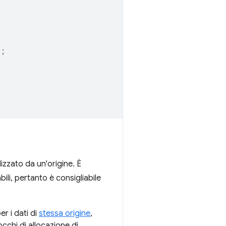
`
;
lizzato da un'origine. È
ili, pertanto è consigliabile
er i dati di
stessa origine
,
cchi di allocazione di