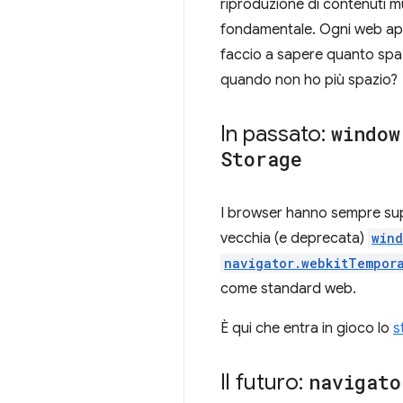
riproduzione di contenuti mul
fondamentale. Ogni web app
faccio a sapere quanto spaz
quando non ho più spazio?
In passato:
window
Storage
I browser hanno sempre supp
vecchia (e deprecata)
wind
navigator.webkitTempor
come standard web.
È qui che entra in gioco lo
s
Il futuro:
navigato