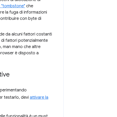
 "tombstone"
che
e la fuga di informazioni
ontribuire con byte di
nde da alcuni fattori costanti
 di fattori potenzialmente
nto, man mano che altre
l browser è disposto a
tive
 sperimentando
r testarlo, devi
attivare la
lle funzionalità è un must.