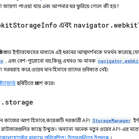
 জায়গা পাওয়া যায় এবং আপনার ঘর ফুরিয়ে গেলে কী হয়?
bkit
Storage
Info
এবং
navigator
.
webkit
িফিক্সড ইন্টারফেসের মাধ্যমে এই ধরনের আত্মদর্শনকে সমর্থন করেছে, য
fo
, এবং বেশ-পুরোনো নয়, কিন্তু এখনও অ-মানক
navigator.webki
য সরবরাহ করে, ওয়েব মান হিসাবে তাদের ভবিষ্যত নেই।
ান্ডার্ড
ছবিটিতে প্রবেশ করে।
r
.
storage
 কাজের অংশ হিসাবে, কয়েকটি দরকারী API
StorageManager
ইন্
ব্রাউজারগুলির কাছে উন্মুক্ত। অন্যান্য অনেক নতুন ওয়েব API-এর মতো
 লোকালহোস্টের মাধ্যমে পরিবেশিত) উত্সগুলিতে উপলব্ধ
।