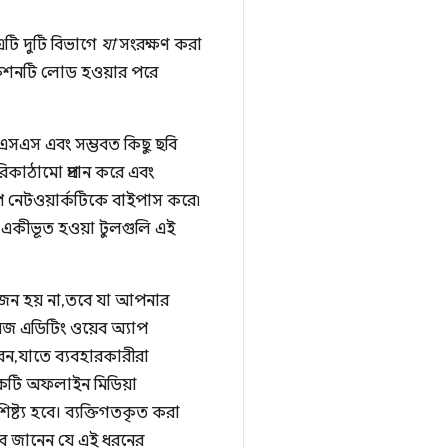
এটি দুটি বিভাগে
যা
সংরক্ষণ করা
লিকেশনটি লোড হওয়ার পরে
সিএসএস এবং সম্ভবত কিছু ছবি
পরিকাঠামো প্রদান করে এবং
ে নেটওয়ার্কটিকে বাইপাস করে৷
থে একীভূত হওয়া টুলগুলি এই
়োজন হয় না, তবে যা আপনার
েজ এডিটিং ওয়েব অ্যাপ
ন, যাতে ব্যবহারকারীরা
একটি অফলাইন মিডিয়া
িষ্ট্য হবে। ব্যক্তিগতকৃত করা
বে জানেন যে এই ধরনের