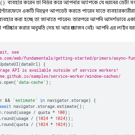
()
ব্যবহার করেন তা নির্ভর করে আপনার অ্যাপকে যে ধরনের ডেটা স
্টারফেসে একটি নিয়ন্ত্রণ আপডেট করতে পারেন যাতে ব্যবহারকারীরা 
ান ব্যবহার করা হচ্ছে তা জানাতে পারেন। তারপরে আপনি আদর্শভাবে একটি
েটা পরিষ্কার করার অনুমতি দেয় যা আর প্রয়োজন নেই। আপনি এর লাইন
ait, see
e.com/web/fundamentals/getting-started/primers/async-fu
UpdateUI
(
dataUrl
)
{
rage API is available outside of service workers!
me.github.io/samples/service-worker/window-caches/
s
.
open
(
'data-cache'
);
r
 && 
'estimate'
in
navigator
.
storage
)
{
await
navigator
.
storage
.
estimate
();
h
.
round
(
usage
/
quota
*
100
);
.
round
(
usage
/
(
1024
*
1024
));
.
round
(
quota
/
(
1024
*
1024
));