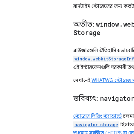
রানটাইম স্টোরেজের জন্য কতটা
অতীত:
window
.
we
Storage
ব্রাউজারগুলি ঐতিহাসিকভাবে প্র
window.webkitStorageIn
এই ইন্টারফেসগুলি দরকারী তথ্
সেখানেই
WHATWG স্টোরেজ স্ট্য
ভবিষ্যৎ:
navigato
স্টোরেজ লিভিং স্ট্যান্ডার্ডে
চলমান
navigator.storage
হিসাবে 
শুধুমাত্র সুরক্ষিত (HTTPS বা