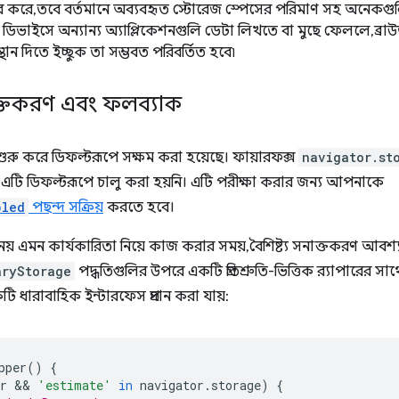
র করে, তবে বর্তমানে অব্যবহৃত স্টোরেজ স্পেসের পরিমাণ সহ অনেকগুলি 
 ডিভাইসে অন্যান্য অ্যাপ্লিকেশনগুলি ডেটা লিখতে বা মুছে ফেললে, ব্
থান দিতে ইচ্ছুক তা সম্ভবত পরিবর্তিত হবে৷
সনাক্তকরণ এবং ফলব্যাক
রু করে ডিফল্টরূপে সক্ষম করা হয়েছে। ফায়ারফক্স
navigator.st
ন্ত, এটি ডিফল্টরূপে চালু করা হয়নি। এটি পরীক্ষা করার জন্য আপনাকে
bled
পছন্দ সক্রিয়
করতে হবে।
 নয় এমন কার্যকারিতা নিয়ে কাজ করার সময়, বৈশিষ্ট্য সনাক্তকরণ আব
aryStorage
পদ্ধতিগুলির উপরে একটি প্রতিশ্রুতি-ভিত্তিক র‍্যাপারের সা
 ধারাবাহিক ইন্টারফেস প্রদান করা যায়:
pper
()
{
r
 && 
'estimate'
in
navigator
.
storage
)
{