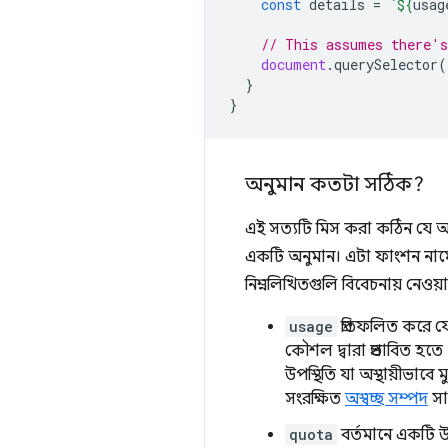
const
details
=
`
${
usag
// This assumes there's
document
.
querySelector
(
}
}
অনুমান কতটা সঠিক?
এই সত্যটি মিস করা কঠিন যে আ
একটি অনুমান। এটা ফাংশন না
নিম্নলিখিতগুলি বিবেচনায় নেওয়া
usage
প্রতিফলিত করে যে
কৌশল দ্বারা প্রভাবিত হতে 
উপস্থিতি যা অস্থায়ীভাব
সংরক্ষিত
অস্বচ্ছ সম্পদ
সা
quota
বর্তমানে একটি উ