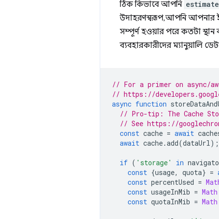
ঠিক কিভাবে আপনি
estimate
উদাহরণস্বরূপ, আপনি আপনার ইন
সম্পূর্ণ হওয়ার পরে কতটা স্থ
ব্যবহারকারীদের ম্যানুয়ালি ড
// For a primer on async/aw
// https://developers.googl
async
function
storeDataAnd
// Pro-tip: The Cache Sto
// See https://googlechro
const
cache
=
await
cache
await
cache
.
add
(
dataUrl
);
if
(
'storage'
in
navigato
const
{
usage
,
quota
}
=
const
percentUsed
=
Mat
const
usageInMib
=
Math
const
quotaInMib
=
Math