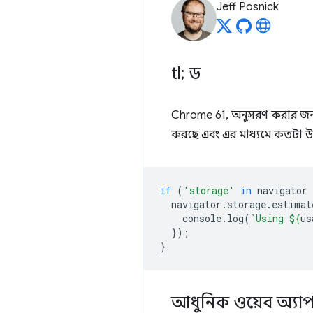
Jeff Posnick
tl; ড
Chrome 61, অনুসরণ করার জন্য
করছে এবং এর মাধ্যমে কতটা উ
if
(
'storage'
in
navigator
navigator
.
storage
.
estimat
console
.
log
(
`Using 
${
us
});
}
আধুনিক ওয়েব অ্যাপ