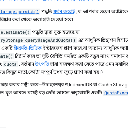
storage.persist()
পদ্ধতি
প্রবর্তন করেছি
, যা আপনার ওয়েব অ্যাপ্লি
বে পরিষ্কার করা থেকে অব্যাহতি দেওয়া হবে।
ge.estimate()
পদ্ধতি দ্বারা যুক্ত হয়েছে, যা
aryStorage.queryUsageAndQuota()
এর আধুনিক প্রতিস্থাপন হিস
এটি একটি
প্রতিশ্রুতি-ভিত্তিক
ইন্টারফেস প্রকাশ করে, যা অন্যান্য আধুনিক অ্যা
mate()
রিটার্ন করে তা দুটি বৈশিষ্ট্য সমন্বিত একটি বস্তুর সাথে সমাধান
বং
quota
, বর্তমান
উৎপত্তি
দ্বারা সংরক্ষণ করা যেতে পারে এমন সর্বাধিক 
সমস্ত কিছুর মতো, কোটা সম্পূর্ণ উৎস জুড়ে প্রয়োগ করা হয়।)
 সঞ্চয় করার চেষ্টা করে—উদাহরণস্বরূপ, IndexedDB বা Cache Stora
ত্ত মূল আনতে যথেষ্ট বড় ডেটা, তাহলে অনুরোধটি একটি
QuotaExce