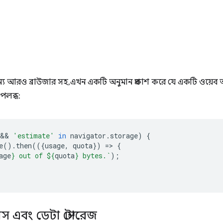
 আরও ব্রাউজার সহ, এখন একটি অনুমান প্রকাশ করে যে একটি ওয়েব অ
পলব্ধ:
 && 
'estimate'
in
navigator
.
storage
)
{
e
().
then
(({
usage
,
quota
})
=
>
{
age
}
 out of 
${
quota
}
 bytes.`
);
স এবং ডেটা স্টোরেজ