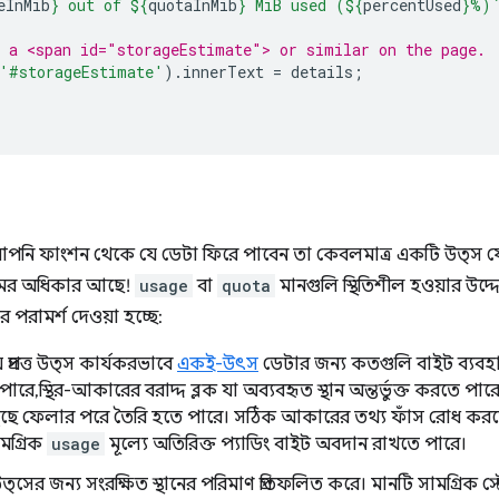
eInMib
}
 out of 
${
quotaInMib
}
 MiB used (
${
percentUsed
}
%)
 a <span id="storageEstimate"> or similar on the page.
'#storageEstimate'
).
innerText
=
details
;
পনি ফাংশন থেকে যে ডেটা ফিরে পাবেন তা কেবলমাত্র একটি উত্স যে 
মের অধিকার আছে!
usage
বা
quota
মানগুলি স্থিতিশীল হওয়ার উদ্
র পরামর্শ দেওয়া হচ্ছে:
 প্রদত্ত উত্স কার্যকরভাবে
একই-উৎস
ডেটার জন্য কতগুলি বাইট ব্যবহার 
পারে, স্থির-আকারের বরাদ্দ ব্লক যা অব্যবহৃত স্থান অন্তর্ভুক্ত করতে পার
ে মুছে ফেলার পরে তৈরি হতে পারে। সঠিক আকারের তথ্য ফাঁস রোধ করতে, 
মগ্রিক
usage
মূল্যে অতিরিক্ত প্যাডিং বাইট অবদান রাখতে পারে।
ত্সের জন্য সংরক্ষিত স্থানের পরিমাণ প্রতিফলিত করে। মানটি সামগ্রি