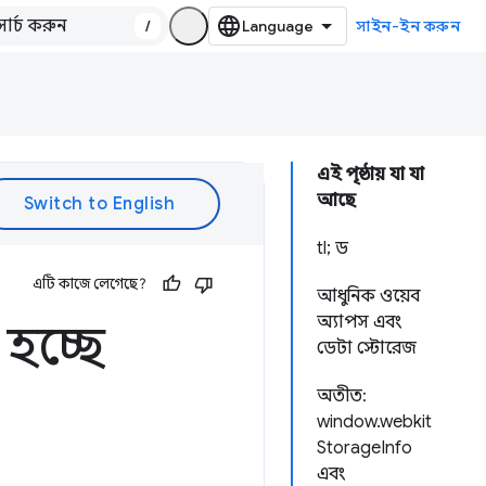
/
সাইন-ইন করুন
এই পৃষ্ঠায় যা যা
আছে
tl; ড
এটি কাজে লেগেছে?
আধুনিক ওয়েব
অ্যাপস এবং
হচ্ছে
ডেটা স্টোরেজ
অতীত:
window.webkit
StorageInfo
এবং