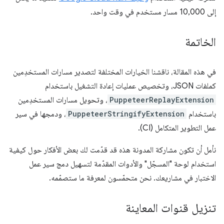
إلى 10,000 مسار مستخدم في وقت واحد.
الخاتمة
في هذه المقالة، ناقشنا الخيارات المختلفة لتصدير مسارات المستخدِمين
كملفات JSON، وتخصيص عمليات إعادة التشغيل باستخدام
PuppeteerReplayExtension
، وتحويل مسارات المستخدِمين
باستخدام
PuppeteerStringifyExtension
، ودمجها في سير
عمل التطوير المتكامل (CI).
نأمل أن تكون مشاركة المدونة هذه قد قدّمت لك بعض الأفكار حول كيفية
استخدام لوحة "المسجّل" والأدوات المقدّمة لتسهيل دمج سير عمل
الاختبار في مشاريعك. نحن متحمّسون لمعرفة ما ستصمّمه.
تنزيل قنوات المعاينة