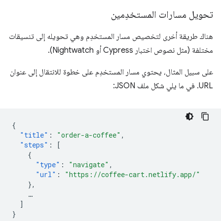
تحويل مسارات المستخدِمين
هناك طريقة أخرى لتخصيص مسار المستخدِم وهي تحويله إلى تنسيقات
مختلفة (مثل نصوص اختبار Cypress أو Nightwatch).
على سبيل المثال، يحتوي مسار المستخدِم على خطوة للانتقال إلى عنوان
URL. في ما يلي شكل ملف JSON:
{
"title"
:
"order-a-coffee"
,
"steps"
:
[
{
"type"
:
"navigate"
,
"url"
:
"https://coffee-cart.netlify.app/"
},
…
]
}