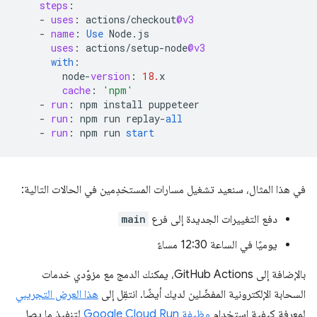
steps
:
-
uses
:
actions
/
checkout
@v3
-
name
:
Use
Node
.
js
uses
:
actions
/
setup
-
node
@v3
with
:
node
-
version
:
18.
x
cache
:
'npm'
-
run
:
npm
install
puppeteer
-
run
:
npm
run
replay
-
all
-
run
:
npm
run
start
في هذا المثال، سنعيد تشغيل مسارات المستخدِمين في الحالات التالية:
دفع التغييرات الجديدة إلى فرع
main
يوميًا في الساعة 12:30 مساءً
بالإضافة إلى GitHub Actions، يمكنك الدمج مع مزوّدي خدمات
السحابة الإلكترونية المفضّلين لديك أيضًا. انتقِل إلى
هذا العرض التجريبي
لمعرفة كيفية استخدام
وظيفة Google Cloud Run
لتنفيذ ما يصل