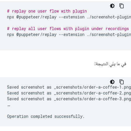
# replay one user flow with plugin 
npx
@puppeteer/replay
--extension
./screenshot-plugi
# replay all user flows with plugin under recordings
npx
@puppeteer/replay
--extension
./screenshot-plugi
في ما يلي النتيجة:
Saved
screenshot
as
_screenshots/order-a-coffee-1.png

Saved
screenshot
as
_screenshots/order-a-coffee-2.png

Saved
screenshot
as
_screenshots/order-a-coffee-3.png

…

Operation
completed