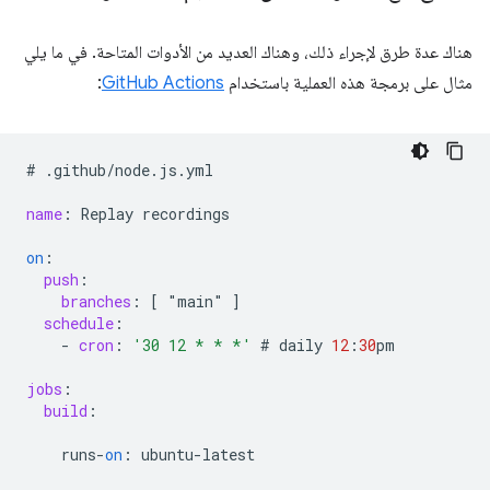
هناك عدة طرق لإجراء ذلك، وهناك العديد من الأدوات المتاحة. في ما يلي
مثال على برمجة هذه العملية باستخدام
GitHub Actions
:
#
.
github
/
node
.
js
.
yml
name
:
Replay
recordings
on
:
push
:
branches
:
[
 "main" 
]
schedule
:
-
cron
:
'30 12 * * *'
#
daily
12
:
30
pm
jobs
:
build
:
runs
-
on
:
ubuntu
-
latest