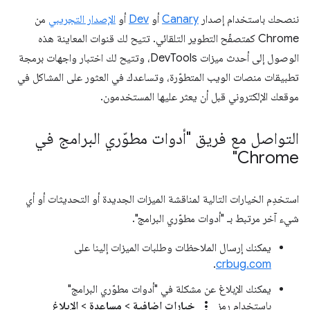
ننصحك باستخدام إصدار
Canary
أو
Dev
أو
الإصدار التجريبي
من
Chrome كمتصفّح التطوير التلقائي. تتيح لك قنوات المعاينة هذه
الوصول إلى أحدث ميزات DevTools، وتتيح لك اختبار واجهات برمجة
تطبيقات منصات الويب المتطوّرة، وتساعدك في العثور على المشاكل في
موقعك الإلكتروني قبل أن يعثر عليها المستخدمون.
التواصل مع فريق "أدوات مطوّري البرامج في
Chrome"
استخدِم الخيارات التالية لمناقشة الميزات الجديدة أو التحديثات أو أي
شيء آخر مرتبط بـ "أدوات مطوّري البرامج".
يمكنك إرسال الملاحظات وطلبات الميزات إلينا على
.
crbug.com
يمكنك الإبلاغ عن مشكلة في "أدوات مطوّري البرامج"
more_vert
باستخدام رمز
خيارات إضافية
>
مساعدة
>
الإبلاغ