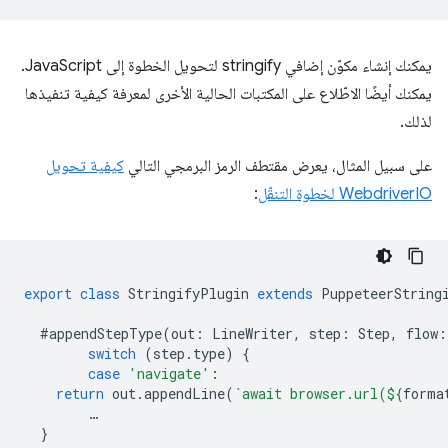
يمكنك إنشاء مكوّن إضافي stringify لتحويل الخطوة إلى JavaScript.
يمكنك أيضًا الاطّلاع على المكتبات الحالية الأخرى لمعرفة كيفية تنفيذها
لذلك.
على سبيل المثال، يعرض مقتطف الرمز البرمجي التالي
كيفية تحويل
WebdriverIO لخطوة التنقّل
:
export
class
StringifyPlugin
extends
PuppeteerString
#appendStepType
(
out
:
LineWriter
,
step
:
Step
,
flow
:
switch
(
step
.
type
)
{
case
'navigate'
:
return
out
.
appendLine
(
`await browser.url(
${
forma
…
}