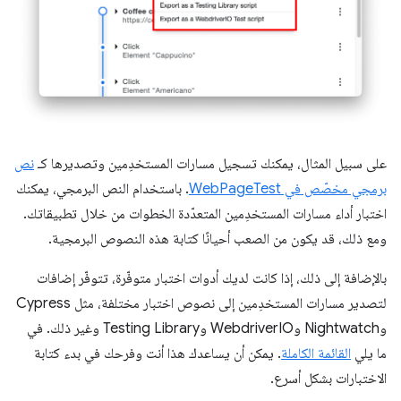
على سبيل المثال، يمكنك تسجيل مسارات المستخدِمين وتصديرها كـ
نص
برمجي مخصّص في WebPageTest
. باستخدام النص البرمجي، يمكنك
اختبار أداء مسارات المستخدِمين المتعدّدة الخطوات من خلال تطبيقاتك.
ومع ذلك، قد يكون من الصعب أحيانًا كتابة هذه النصوص البرمجية.
بالإضافة إلى ذلك، إذا كانت لديك أدوات اختبار متوفّرة، تتوفّر إضافات
لتصدير مسارات المستخدِمين إلى نصوص اختبار مختلفة، مثل Cypress
وNightwatch وWebdriverIO وTesting Library وغير ذلك. في
ما يلي
القائمة الكاملة
. يمكن أن يساعدك هذا أنت وفرحك في بدء كتابة
الاختبارات بشكل أسرع.