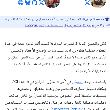
ملاحظة:
هل يهمّك المساعدة في تحسين "أدوات مطوّري البرامج"؟ يمكنك الاشتراك
للمشاركة في
برنامج "البحث في سلوكيات المستخدمين" من Google
.
لنكن واقعيين، كتابة الاختبارات المبرمَجة ليست أكثر الأمور متعة في حياة
المطوّر. بصفتنا مطوّرين، نريد إنشاء ميزات وإصلاح الأخطاء وتحسين
الأداء. ومع ذلك، عندما لا يتوفّر لدينا اختبار آلي في سير العمل، يمكن أن
تحدث مشاكل كثيرة على المدى الطويل. لذلك، نعتقد أيضًا أنّ كتابة
الاختبارات الآلية مهمّة.
باستخدام لوحة
المسجِّل
في "أدوات مطوّري البرامج في Chrome"،
يمكنك تسجيل مسارات المستخدِمين وإعادة تشغيلها، وتصديرها
بتنسيقات مختلفة (مثل النصوص البرمجية للاختبار) من خلال إضافات
ومكتبات مختلفة تابعة لجهات خارجية، وتخصيص مسارات المستخدِمين
باستخدام مكتبة
Puppeteer Replay
، ودمجها مع سير العمل الحالية.