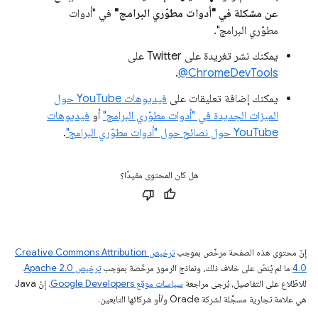
عن مشكلة في "أدوات مطوّري البرامج"
في "أدوات
مطوّري البرامج".
يمكنك نشر تغريدة على Twitter على
.
‎@ChromeDevTools
يمكنك إضافة تعليقات على
فيديوهات YouTube حول
الميزات الجديدة في "أدوات مطوّري البرامج"
أو
فيديوهات
YouTube حول نصائح حول "أدوات مطوّري البرامج"
.
هل كان المحتوى مفيدًا؟
إنّ محتوى هذه الصفحة مرخّص بموجب
ترخيص Creative Commons Attribution
4.0‏
ما لم يُنصّ على خلاف ذلك، ونماذج الرموز مرخّصة بموجب
ترخيص Apache 2.0‏
.
للاطّلاع على التفاصيل، يُرجى مراجعة
سياسات موقع Google Developers‏
. إنّ Java
هي علامة تجارية مسجَّلة لشركة Oracle و/أو شركائها التابعين.