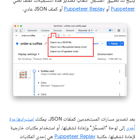
يتيح لك تطبيق "المسجّل" تلقائيًا تصدير هذه التسجيلات كملف نصي
Puppeteer
أو
Puppeteer Replay
أو كملف JSON عادي.
بعد تصدير مسارات المستخدِمين كملفات JSON، يمكنك
استيرادها مرة
أخرى
إلى لوحة "المسجِّل" وإعادة تشغيلها، أو استخدام مكتبات خارجية
لإعادة تشغيلها. مكتبة
Puppeteer Replay
هي إحدى المكتبات