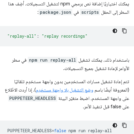
يمكنك اختياريًا إضافة نص برمجي npm لتشغيل التسجيلات. أضِف هذا
السطر إلى الحقل
scripts
في
package.json
:
"replay-all"
:
"replay recordings"
باستخدام ذلك، يمكنك تشغيل
npm run replay-all
في سطر
الأوامر لإعادة تشغيل جميع التسجيلات.
تتم إعادة تشغيل مسارات المستخدِمين بدون واجهة مستخدِم تلقائيًا
(المعروفة أيضًا باسم
وضع التشغيل بلا واجهة مستخدِم
). إذا أردت الاطّلاع
على واجهة المستخدم، اضبط متغيّر البيئة
PUPPETEER_HEADLESS
على false قبل تنفيذ الأمر.
PUPPETEER_HEADLESS
=
false
npm
run
replay
-
all