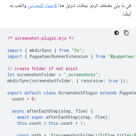
في ما يلي مقتطف الرمز. يمكنك تنزيل هذا
الإصدار التجريبي
واللعب به
أيضًا.
/* screenshot-plugin.mjs */
import
{
mkdirSync
}
from
"fs"
;
import
{
PuppeteerRunnerExtension
}
from
"@puppeteer
// create folder if not exist
let
screenshotFolder
=
"_screenshots"
;
mkdirSync
(
screenshotFolder
,
{
recursive
:
true
});
export
default
class
ScreenshotPlugin
extends
Puppet
count
=
0
;
async
afterEachStep
(
step
,
flow
)
{
await
super
.
afterEachStep
(
step
,
flow
);
this
.
count
=
this
.
count
+
1
;
const
path
=
`
${
screenshotFolder
}
/
${
flow
.
title
}
-