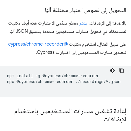
التحويل إلى نصوص اختبار مختلفة آليًا
بالإضافة إلى الإضافات،
ينشر
معظم مقدّمي الاختبارات هذه أيضًا مكتبات
لمساعدتك في تحويل مسارات مستخدِمين متعددة بتنسيق JSON آليًا.
على سبيل المثال، استخدِم مكتبات
@cypress/chrome-recorder
لتصدير مسارات المستخدِمين إلى اختبارات Cypress.
npm
install
-g
@cypress/chrome-recorder

npx
@cypress/chrome-recorder
./recordings/*.json

إعادة تشغيل مسارات المستخدِمين باستخدام
الإضافات