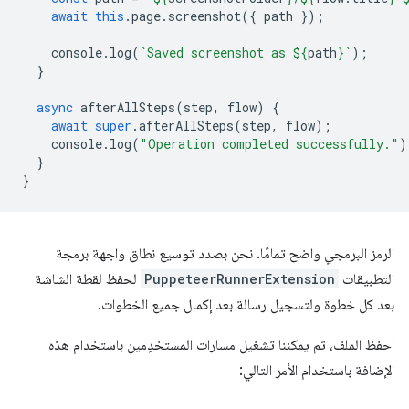
await
this
.
page
.
screenshot
({
path
});
console
.
log
(
`Saved screenshot as 
${
path
}
`
);
}
async
afterAllSteps
(
step
,
flow
)
{
await
super
.
afterAllSteps
(
step
,
flow
);
console
.
log
(
"Operation completed successfully."
)
}
}
الرمز البرمجي واضح تمامًا. نحن بصدد توسيع نطاق واجهة برمجة
التطبيقات
PuppeteerRunnerExtension
لحفظ لقطة الشاشة
بعد كل خطوة ولتسجيل رسالة بعد إكمال جميع الخطوات.
احفظ الملف، ثم يمكننا تشغيل مسارات المستخدِمين باستخدام هذه
الإضافة باستخدام الأمر التالي: