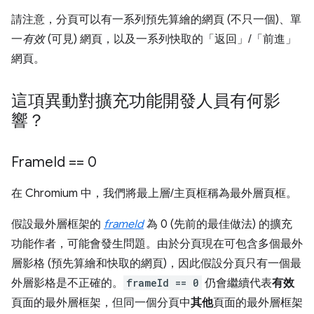
請注意，分頁可以有一系列預先算繪的網頁 (不只一個)、單
一
有效
(可見) 網頁，以及一系列快取的「返回」/「前進」
網頁。
這項異動對擴充功能開發人員有何影
響？
Frame
Id == 0
在 Chromium 中，我們將最上層/主頁框稱為最外層頁框。
假設最外層框架的
frameId
為 0 (先前的最佳做法) 的擴充
功能作者，可能會發生問題。由於分頁現在可包含多個最外
層影格 (預先算繪和快取的網頁)，因此假設分頁只有一個最
外層影格是不正確的。
frameId == 0
仍會繼續代表
有效
頁面的最外層框架，但同一個分頁中
其他
頁面的最外層框架