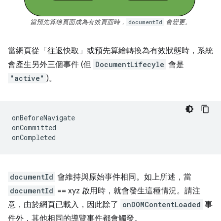
當預先算繪頁面成為有效頁面時，
documentId
會變更。
當網頁從「往返快取」或預先算繪轉換為有效狀態時，系統
會產生另外三個事件 (但
DocumentLifecyle
會是
"active"
)。
onBeforeNavigate
onCommitted
onCompleted
documentId
會維持與原始事件相同。如上所述，當
documentId
== xyz 啟用時，就會發生這種情況。請注
意，由於網頁已載入，因此除了
onDOMContentLoaded
事
件外，其他相同的導覽事件都會觸發。