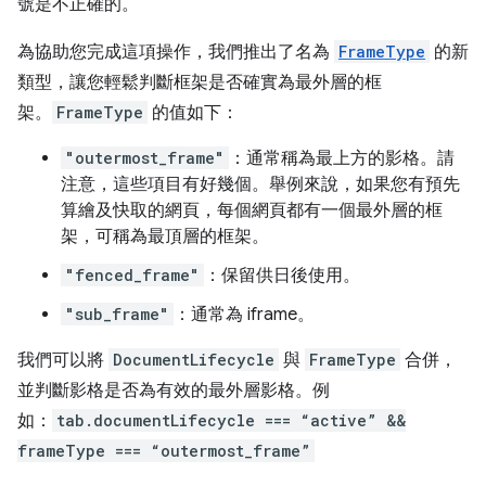
號是不正確的。
為協助您完成這項操作，我們推出了名為
FrameType
的新
類型，讓您輕鬆判斷框架是否確實為最外層的框
架。
FrameType
的值如下：
"outermost_frame"
：通常稱為最上方的影格。請
注意，這些項目有好幾個。舉例來說，如果您有預先
算繪及快取的網頁，每個網頁都有一個最外層的框
架，可稱為最頂層的框架。
"fenced_frame"
：保留供日後使用。
"sub_frame"
：通常為 iframe。
我們可以將
DocumentLifecycle
與
FrameType
合併，
並判斷影格是否為有效的最外層影格。例
如：
tab.documentLifecycle === “active” &&
frameType === “outermost_frame”