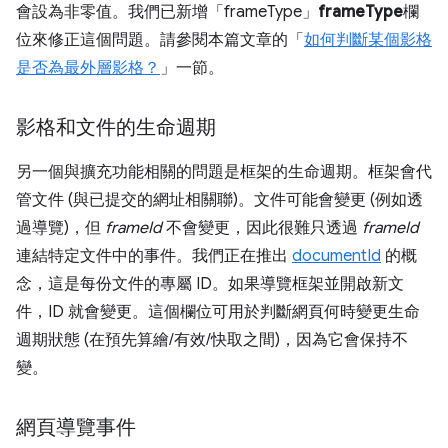
會設為非零值。我們已新增「frameType」
frameType
欄
位來修正這個問題。請參閱本篇文章的「
如何判斷某個影格
是否為最外層影格？
」一節。
影格和文件的生命週期
另一個與擴充功能相關的問題是框架的生命週期。框架會代
管文件 (與已提交的網址相關聯)。文件可能會變更 (例如透
過導覽)，但
frameId
不會變更，因此很難只透過
frameId
連結特定文件中的事件。我們正在推出
documentId
的概
念，這是每份文件的專屬 ID。如果導覽框架並開啟新文
件，ID 就會變更。這個欄位可用於判斷網頁何時變更生命
週期狀態 (在預先算繪/有效/快取之間)，因為它會保持不
變。
網頁導覽事件