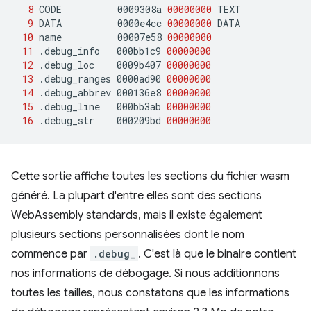
8
CODE
0009308a
00000000
9
DATA
0000e4cc
00000000
10
name
00007e58
00000000
11
.debug_info
000bb1c9
00000000
12
.debug_loc
0009b407
00000000
13
.debug_ranges
0000ad90
00000000
14
.debug_abbrev
000136e8
00000000
15
.debug_line
000bb3ab
00000000
16
.debug_str
000209bd
00000000
Cette sortie affiche toutes les sections du fichier wasm
généré. La plupart d'entre elles sont des sections
WebAssembly standards, mais il existe également
plusieurs sections personnalisées dont le nom
commence par
.debug_
. C'est là que le binaire contient
nos informations de débogage. Si nous additionnons
toutes les tailles, nous constatons que les informations