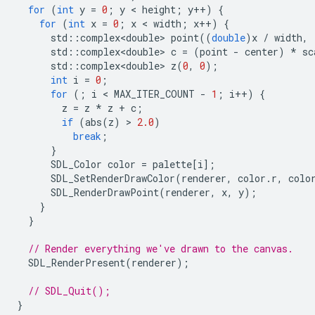
for
(
int
y
=
0
;
y
 < 
height
;
y
++
)
{
for
(
int
x
=
0
;
x
 < 
width
;
x
++
)
{
std
::
complex<double>
point
((
double
)
x
/
width
,
std
::
complex<double>
c
=
(
point
-
center
)
*
sc
std
::
complex<double>
z
(
0
,
0
);
int
i
=
0
;
for
(;
i
 < 
MAX_ITER_COUNT
-
1
;
i
++
)
{
z
=
z
*
z
+
c
;
if
(
abs
(
z
)
 > 
2.0
)
break
;
}
SDL_Color
color
=
palette
[
i
];
SDL_SetRenderDrawColor
(
renderer
,
color
.
r
,
colo
SDL_RenderDrawPoint
(
renderer
,
x
,
y
);
}
}
// Render everything we've drawn to the canvas.
SDL_RenderPresent
(
renderer
);
// SDL_Quit();
}