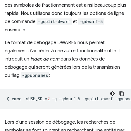
des symboles de fractionnement est ainsi beaucoup plus
rapide. Nous utilisons donc toujours les options de ligne
de commande
-gsplit-dwarf
et
-gdwarf-5
ensemble.
Le format de débogage DWARF5 nous permet
également d'accéder à une autre fonctionnalité utile. Il
introduit un
index de nom
dans les données de
débogage qui seront générées lors de la transmission
du flag
-gpubnames
:
$
emcc
-sUSE_SDL
=
2
-g
-gdwarf-5
-gsplit-dwarf
-gpubn
Lors d'une session de débogage, les recherches de
symboles se font souvent en recherchant une entité par