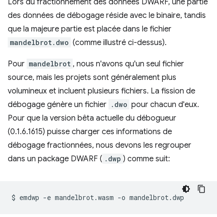
Lors du fractionnement des données DWARF, une partie
des données de débogage réside avec le binaire, tandis
que la majeure partie est placée dans le fichier
mandelbrot.dwo
(comme illustré ci-dessus).
Pour
mandelbrot
, nous n'avons qu'un seul fichier
source, mais les projets sont généralement plus
volumineux et incluent plusieurs fichiers. La fission de
débogage génère un fichier
.dwo
pour chacun d'eux.
Pour que la version bêta actuelle du débogueur
(0.1.6.1615) puisse charger ces informations de
débogage fractionnées, nous devons les regrouper
dans un package DWARF (
.dwp
) comme suit:
$
emdwp
-e
mandelbrot.wasm
-o