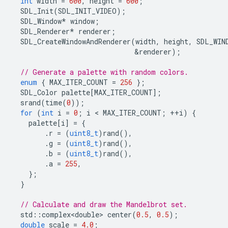
int
width
=
600
,
height
=
600
;
SDL_Init
(
SDL_INIT_VIDEO
);
SDL_Window
*
window
;
SDL_Renderer
*
renderer
;
SDL_CreateWindowAndRenderer
(
width
,
height
,
SDL_WIN
&
renderer
);
// Generate a palette with random colors.
enum
{
MAX_ITER_COUNT
=
256
};
SDL_Color
palette
[
MAX_ITER_COUNT
];
srand
(
time
(
0
));
for
(
int
i
=
0
;
i
 < 
MAX_ITER_COUNT
;
++
i
)
{
palette
[
i
]
=
{
.
r
=
(
uint8_t
)
rand
(),
.
g
=
(
uint8_t
)
rand
(),
.
b
=
(
uint8_t
)
rand
(),
.
a
=
255
,
};
}
// Calculate and draw the Mandelbrot set.
std
::
complex<double>
center
(
0.5
,
0.5
);
double
scale
=
4.0
;