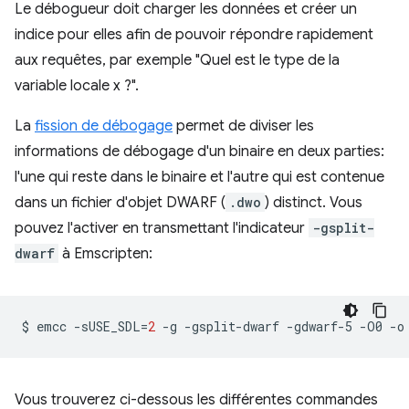
Le débogueur doit charger les données et créer un
indice pour elles afin de pouvoir répondre rapidement
aux requêtes, par exemple "Quel est le type de la
variable locale x ?".
La
fission de débogage
permet de diviser les
informations de débogage d'un binaire en deux parties:
l'une qui reste dans le binaire et l'autre qui est contenue
dans un fichier d'objet DWARF (
.dwo
) distinct. Vous
pouvez l'activer en transmettant l'indicateur
-gsplit-
dwarf
à Emscripten:
$
emcc
-sUSE_SDL
=
2
-g
-gsplit-dwarf
-gdwarf-5
-O0
-o
Vous trouverez ci-dessous les différentes commandes