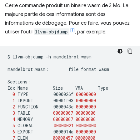
Cette commande produit un binaire wasm de 3 Mo. La
majeure partie de ces informations sont des
informations de débogage. Pour ce faire, vous pouvez
[1]
utiliser l'outil
llvm-objdump
, par exemple:
$
llvm-objdump
-h
mandelbrot.wasm

mandelbrot.wasm:
file
format
wasm

Sections:

Idx
Name
Size
VMA
0
TYPE
0000026f
00000000
1
IMPORT
00001f03
00000000
2
FUNCTION
0000043e
00000000
3
TABLE
00000007
00000000
4
MEMORY
00000007
00000000
5
GLOBAL
00000021
00000000
6
EXPORT
0000014a
00000000
7
ELEM
00000457
00000000