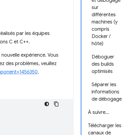
et débogage
sur
différentes
machines (y
compris
éalisés par les équipes
Docker /
ions C et C++.
hôte)
la nouvelle expérience. Vous
Déboguer
trez des problèmes, veuillez
des builds
optimisés
omponent=1456350
.
Séparer les
informations
de débogage
À suivre…
Télécharger les
canaux de