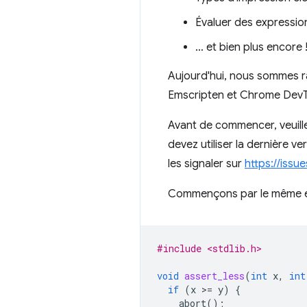
Évaluer des expressio
… et bien plus encore 
Aujourd'hui, nous sommes ra
Emscripten et Chrome DevToo
Avant de commencer, veuillez
devez utiliser la dernière ve
les signaler sur
https://iss
Commençons par le même exe
#include <stdlib.h>
void
assert_less
(
int
x
,
int
if
(
x
>
=
y
)
{
abort
();