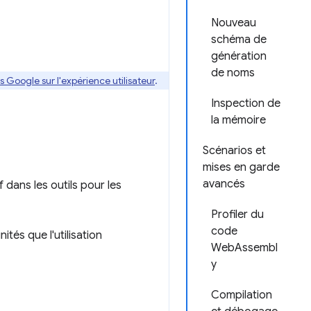
Nouveau
schéma de
génération
de noms
 Google sur l'expérience utilisateur
.
Inspection de
la mémoire
Scénarios et
mises en garde
avancés
ans les outils pour les
Profiler du
code
tés que l'utilisation
WebAssembl
y
Compilation