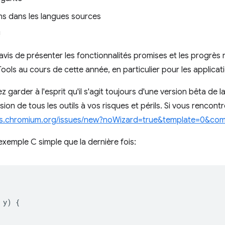
ns dans les langues sources
!
vis de présenter les fonctionnalités promises et les progrès r
ls au cours de cette année, en particulier pour les applicat
 garder à l'esprit qu'il s'agit toujours d'une version bêta de 
rsion de tous les outils à vos risques et périls. Si vous rencon
ues.chromium.org/issues/new?noWizard=true&template=0&c
mple C simple que la dernière fois:
y
)
{