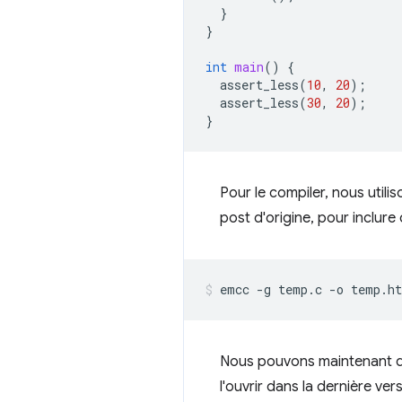
}
}
int
main
()
{
assert_less
(
10
,
20
);
assert_less
(
30
,
20
);
}
Pour le compiler, nous utilis
post d'origine, pour inclur
Nous pouvons maintenant di
l'ouvrir dans la dernière ve