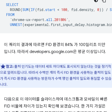
SELECT
ROUND
(
SUM
(
IF
(
fid
.
start
 < 
100
,
fid
.
density
,
0
))
/
S
FROM
`
chrome
-
ux
-
report
.
all
.
201806
`
,
UNNEST
(
experimental
.
first_input_delay
.
histogram
.
bi
이 쿼리의 결과에 따르면 FID 환경의 84% 가 100밀리초 미만
입니다. 따라서 developers.google.com은 평균 이상입니다.
참고:
출처 인기도는 데이터 세트 어디에도 표시되지 않는다는 것을 정기적
으로 알려드립니다. 따라서 수백만 개의 즉시 FID 환경을 사용하는 출처의 밀도
가 즉시 FID 환경을 사용하는 방문자가 수백 명인 출처의 밀도와 동일할 수 있습
니다.
다음으로 이 데이터를 슬라이스하여 데스크톱과 모바일의 빠른
FID 비율에 차이가 있는지 확인해 보겠습니다. 한 가지 가설은