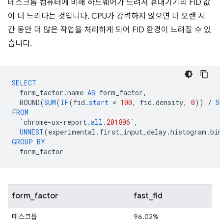
데스크톱 컴퓨터에 비해 하드웨어가 느려서 휴대기기의 FID 값
이 더 느리다는 것입니다. CPU가 강력하지 않으면 더 오랜 시
간 동안 더 많은 작업을 처리하게 되어 FID 환경이 느려질 수 있
습니다.
SELECT
form_factor
.
name
AS
form_factor
,
ROUND
(
SUM
(
IF
(
fid
.
start
 < 
100
,
fid
.
density
,
0
))
/
S
FROM
`
chrome
-
ux
-
report
.
all
.
201806
`
,
UNNEST
(
experimental
.
first_input_delay
.
histogram
.
bi
GROUP
BY
form_factor
form_factor
fast_fid
데스크톱
96.02%