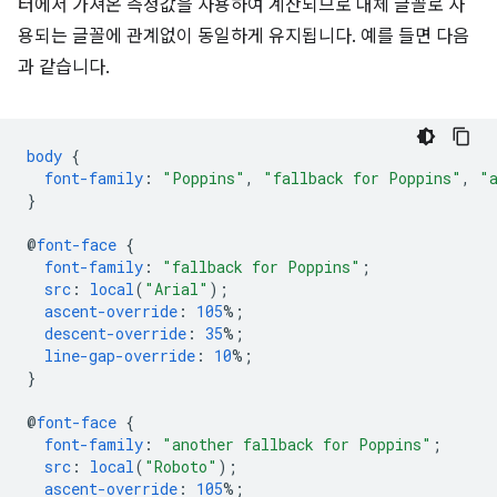
터에서 가져온 측정값을 사용하여 계산되므로 대체 글꼴로 사
용되는 글꼴에 관계없이 동일하게 유지됩니다. 예를 들면 다음
과 같습니다.
body
{
font-family
:
"Poppins"
,
"fallback for Poppins"
,
"
}
@
font-face
{
font-family
:
"fallback for Poppins"
;
src
:
local
(
"Arial"
);
ascent-override
:
105
%;
descent-override
:
35
%;
line-gap-override
:
10
%;
}
@
font-face
{
font-family
:
"another fallback for Poppins"
;
src
:
local
(
"Roboto"
);
ascent-override
:
105
%;