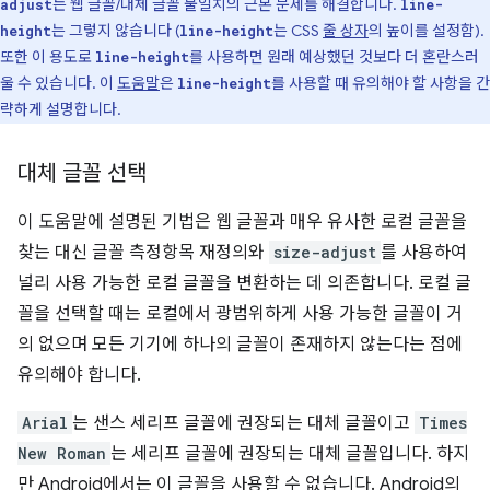
는 웹 글꼴/대체 글꼴 불일치의 근본 문제를 해결합니다.
adjust
line-
는 그렇지 않습니다 (
는 CSS
줄 상자
의 높이를 설정함).
height
line-height
또한 이 용도로
를 사용하면 원래 예상했던 것보다 더 혼란스러
line-height
울 수 있습니다. 이
도움말
은
를 사용할 때 유의해야 할 사항을 간
line-height
략하게 설명합니다.
대체 글꼴 선택
이 도움말에 설명된 기법은 웹 글꼴과 매우 유사한 로컬 글꼴을
찾는 대신 글꼴 측정항목 재정의와
size-adjust
를 사용하여
널리 사용 가능한 로컬 글꼴을 변환하는 데 의존합니다. 로컬 글
꼴을 선택할 때는 로컬에서 광범위하게 사용 가능한 글꼴이 거
의 없으며 모든 기기에 하나의 글꼴이 존재하지 않는다는 점에
유의해야 합니다.
Arial
는 샌스 세리프 글꼴에 권장되는 대체 글꼴이고
Times
New Roman
는 세리프 글꼴에 권장되는 대체 글꼴입니다. 하지
만 Android에서는 이 글꼴을 사용할 수 없습니다. Android의