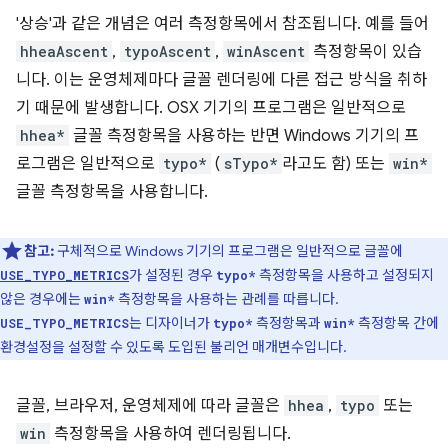
'상승'과 같은 개념은 여러 측정항목에서 참조됩니다. 예를 들어
hheaAscent
,
typoAscent
,
winAscent
측정항목이 있습
니다. 이는 운영체제마다 글꼴 렌더링에 다른 접근 방식을 취하
기 때문에 발생합니다. OSX 기기의 프로그램은 일반적으로
hhea*
글꼴 측정항목을 사용하는 반면 Windows 기기의 프
로그램은 일반적으로
typo*
(
sTypo*
라고도 함) 또는
win*
글꼴 측정항목을 사용합니다.
참고:
구체적으로 Windows 기기의 프로그램은 일반적으로 글꼴에
가 설정된 경우
측정항목을 사용하고 설정되지
USE_TYPO_METRICS
typo*
않은 경우에는
측정항목을 사용하는 관례를 따릅니다.
win*
는 디자이너가
측정항목과
측정항목 간에
USE_TYPO_METRICS
typo*
win*
환경설정을 설정할 수 있도록 도입된 불리언 매개변수입니다.
글꼴, 브라우저, 운영체제에 따라 글꼴은
hhea
,
typo
또는
win
측정항목을 사용하여 렌더링됩니다.