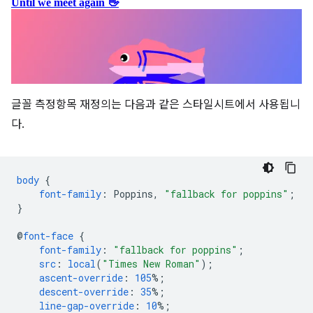
글꼴 측정항목 재정의는 다음과 같은 스타일시트에서 사용됩니
다.
body
{
font-family
:
Poppins
,
"fallback for poppins"
;
}
@
font-face
{
font-family
:
"fallback for poppins"
;
src
:
local
(
"Times New Roman"
);
ascent-override
:
105
%;
descent-override
:
35
%;
line-gap-override
:
10
%;