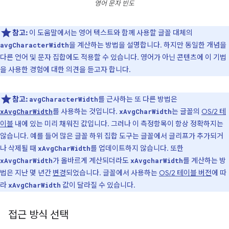
영어 문자 빈도
참고:
이 도움말에서는 영어 텍스트와 함께 사용할 글꼴 대체의
을 계산하는 방법을 설명합니다. 하지만 동일한 개념을
avgCharacterWidth
다른 언어 및 문자 집합에도 적용할 수 있습니다. 영어가 아닌 콘텐츠에 이 기법
을 사용한 경험에 대한 의견을 듣고자 합니다.
참고:
를 근사하는 또 다른 방법은
avgCharacterWidth
를 사용하는 것입니다.
는 글꼴의
OS/2 테
xAvgCharWidth
xAvgCharWidth
이블
내에 있는 미리 채워진 값입니다. 그러나 이 측정항목이 항상 정확하지는
않습니다. 예를 들어 많은 글꼴 하위 집합 도구는 글꼴에서 글리프가 추가되거
나 삭제될 때
를 업데이트하지 않습니다. 또한
xAvgCharWidth
가 올바르게 계산되더라도
를 계산하는 방
xAvgCharWidth
xAvgcharWidth
법은 지난 몇 년간
변경
되었습니다. 글꼴에서 사용하는
OS/2 테이블 버전
에 따
라
값이 달라질 수 있습니다.
xAvgCharWidth
접근 방식 선택