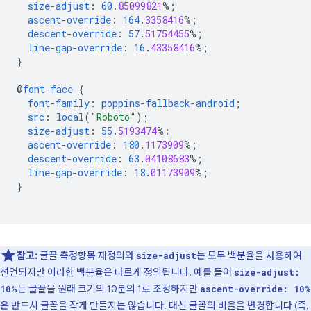
size-adjust
:
60
.
85099821
%;
ascent-override
:
164
.
3358416
%;
descent-override
:
57
.
51754455
%;
line-gap-override
:
16
.
43358416
%;
}
@
font-face
{
font-family
:
poppins-fallback-android
;
src
:
local
(
"Roboto"
);
size-adjust
:
55
.
5193474
%:
ascent-override
:
180
.
1173909
%;
descent-override
:
63
.
04108683
%;
line-gap-override
:
18
.
01173909
%;
}
참고:
글꼴 측정항목 재정의와
는 모두 백분율을 사용하여
size-adjust
선언되지만 이러한 백분율은 다르게 정의됩니다. 예를 들어
size-adjust:
는 글꼴을 원래 크기의 10분의 1로 조정하지만
10%
ascent-override: 10%
은 반드시 글꼴을 작게 만들지는 않습니다. 대신 글꼴의 비율을 변경합니다 (즉,