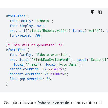
@
font-face
{
font-family
:
'Roboto'
;
font-display
:
swap
;
src
:
url
(
'/fonts/Roboto.woff2'
)
format
(
'woff2'
),
font-weight
:
700
;
}
/* This will be generated. */
@
font-face
{
font-family
:
'Roboto override'
;
src
:
local
(
'BlinkMacSystemFont'
),
local
(
'Segoe UI
local
(
'Arial'
),
local
(
'Noto Sans'
);
ascent-override
:
92
.
7734375
%;
descent-override
:
24
.
4140625
%;
line-gap-override
:
0
%;
}
Ora puoi utilizzare
Roboto override
come carattere di