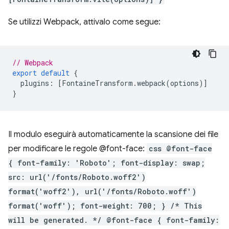
Se utilizzi Webpack, attivalo come segue:
// Webpack
export
default
{
plugins
:
[
FontaineTransform
.
webpack
(
options
)]
}
Il modulo eseguirà automaticamente la scansione dei file
per modificare le regole @font-face:
css @font-face
{ font-family: 'Roboto'; font-display: swap;
src: url('/fonts/Roboto.woff2')
format('woff2'), url('/fonts/Roboto.woff')
format('woff'); font-weight: 700; } /* This
will be generated. */ @font-face { font-family: