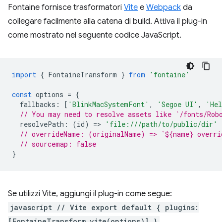
Fontaine fornisce trasformatori
Vite
e
Webpack
da
collegare facilmente alla catena di build. Attiva il plug-in
come mostrato nel seguente codice JavaScript.
import
{
FontaineTransform
}
from
'fontaine'
const
options
=
{
fallbacks
:
[
'BlinkMacSystemFont'
,
'Segoe UI'
,
'Hel
// You may need to resolve assets like `/fonts/Rob
resolvePath
:
(
id
)
=
>
'file:///path/to/public/dir'
// overrideName: (originalName) => `${name} overri
// sourcemap: false
}
Se utilizzi Vite, aggiungi il plug-in come segue:
javascript // Vite export default { plugins:
[FontaineTransform.vite(options)] }