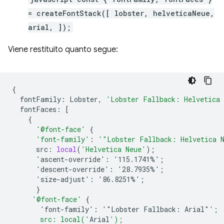
= createFontStack([ lobster, helveticaNeue,
arial, ]);
Viene restituito quanto segue:
{
fontFamily
:
Lobster
,
'Lobster Fallback: Helvetica
fontFaces
:
[
{
'@font-face'
{
'font-family'
:
'"Lobster Fallback: Helvetica 
src
:
local
(
'Helvetica Neue'
);
'ascent-override':
'115.1741%'
;
'descent-override':
'28.7935%'
;
'size-adjust':
'86.8251%'
;
}
'@font-face'
{
'font-family':
'"Lobster
Fallback
:
Arial
"
';
       src: local('
Arial
');