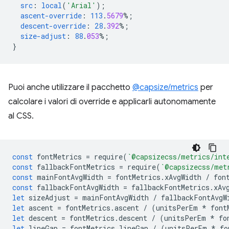
src
:
local
(
'Arial'
);
ascent-override
:
113
.
5679
%;
descent-override
:
28
.
392
%;
size-adjust
:
88
.
053
%;
}
Puoi anche utilizzare il pacchetto
@capsize/metrics
per
calcolare i valori di override e applicarli autonomamente
al CSS.
const
fontMetrics
=
require
(
`@capsizecss/metrics/int
const
fallbackFontMetrics
=
require
(
`@capsizecss/met
const
mainFontAvgWidth
=
fontMetrics
.
xAvgWidth
/
fon
const
fallbackFontAvgWidth
=
fallbackFontMetrics
.
xAv
let
sizeAdjust
=
mainFontAvgWidth
/
fallbackFontAvgW
let
ascent
=
fontMetrics
.
ascent
/
(
unitsPerEm
*
font
let
descent
=
fontMetrics
.
descent
/
(
unitsPerEm
*
fo
let
lineGap
=
fontMetrics
.
lineGap
/
(
unitsPerEm
*
fo