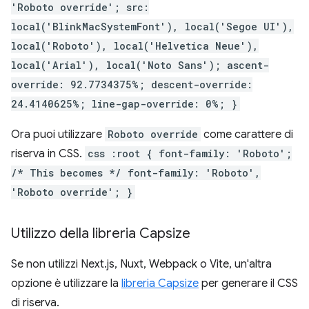
'Roboto override'; src:
local('BlinkMacSystemFont'), local('Segoe UI'),
local('Roboto'), local('Helvetica Neue'),
local('Arial'), local('Noto Sans'); ascent-
override: 92.7734375%; descent-override:
24.4140625%; line-gap-override: 0%; }
Ora puoi utilizzare
Roboto override
come carattere di
riserva in CSS.
css :root { font-family: 'Roboto';
/* This becomes */ font-family: 'Roboto',
'Roboto override'; }
Utilizzo della libreria Capsize
Se non utilizzi Next.js, Nuxt, Webpack o Vite, un'altra
opzione è utilizzare la
libreria Capsize
per generare il CSS
di riserva.