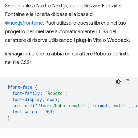
Se non utilizzi Nuxt o Next.js, puoi utilizzare Fontaine.
Fontaine è la libreria di base alla base di
@nuxtjs/fontaine
. Puoi utilizzare questa libreria nel tuo
progetto per iniettare automaticamente il CSS del
carattere di riserva utilizzando i plug-in Vite o Webpack.
Immaginiamo che tu abbia un carattere Roboto definito
nel file CSS:
@
font-face
{
font-family
:
'Roboto'
;
font-display
:
swap
;
src
:
url
(
'/fonts/Roboto.woff2'
)
format
(
'woff2'
),
font-weight
:
700
;
}