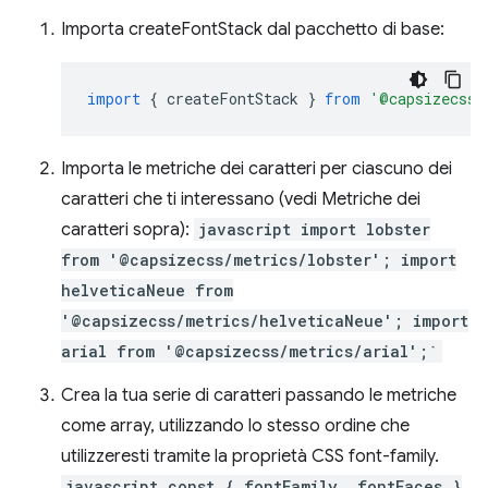
Importa createFontStack dal pacchetto di base:
import
{
createFontStack
}
from
'@capsizecss/
Importa le metriche dei caratteri per ciascuno dei
caratteri che ti interessano (vedi Metriche dei
caratteri sopra):
javascript import lobster
from '@capsizecss/metrics/lobster'; import
helveticaNeue from
'@capsizecss/metrics/helveticaNeue'; import
arial from '@capsizecss/metrics/arial';`
Crea la tua serie di caratteri passando le metriche
come array, utilizzando lo stesso ordine che
utilizzeresti tramite la proprietà CSS font-family.
javascript const { fontFamily, fontFaces }