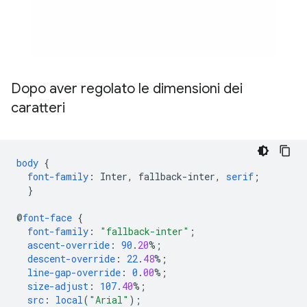
Dopo aver regolato le dimensioni dei
caratteri
body
{
font-family
:
Inter
,
fallback-inter
,
serif
;
}
@
font-face
{
font-family
:
"fallback-inter"
;
ascent-override
:
90
.
20
%;
descent-override
:
22
.
48
%;
line-gap-override
:
0
.
00
%;
size-adjust
:
107
.
40
%;
src
:
local
(
"Arial"
);