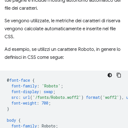
tue pagine e include l'hosting autonomo automatico dei
file dei caratteri.
Se vengono utilizzate, le metriche dei caratteri di riserva
vengono calcolate automaticamente e inserite nel file
CSS.
​​Ad esempio, se utilizzi un carattere Roboto, in genere lo
definisci in CSS come segue:
@
font-face
{
font-family
:
'Roboto'
;
font-display
:
swap
;
src
:
url
(
'/fonts/Roboto.woff2'
)
format
(
'woff2'
),
font-weight
:
700
;
}
body
{
font-family
:
Roboto
;