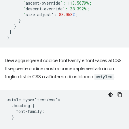
       '
ascent-override
': 113.5679%;
       '
descent-override
': 28.392%;
       '
size-adjust
'
:
88.053
%
;
}
}
]
}
Devi aggiungere il codice fontFamily e fontFaces al CSS.
Il seguente codice mostra come implementarlo in un
foglio di stile CSS o all'interno di un blocco
<style>
.
<style type="text/css">

  .heading {

    font-family: 

  }
