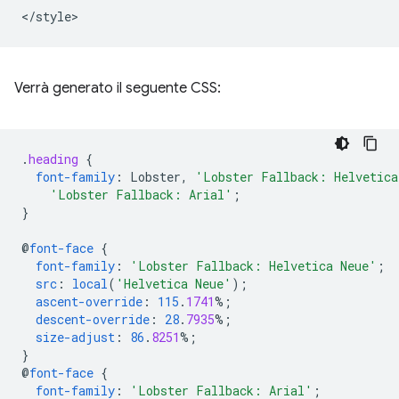
Verrà generato il seguente CSS:
.
heading
{
font-family
:
Lobster
,
'Lobster Fallback: Helvetica
'Lobster Fallback: Arial'
;
}
@
font-face
{
font-family
:
'Lobster Fallback: Helvetica Neue'
;
src
:
local
(
'Helvetica Neue'
);
ascent-override
:
115
.
1741
%;
descent-override
:
28
.
7935
%;
size-adjust
:
86
.
8251
%;
}
@
font-face
{
font-family
:
'Lobster Fallback: Arial'
;