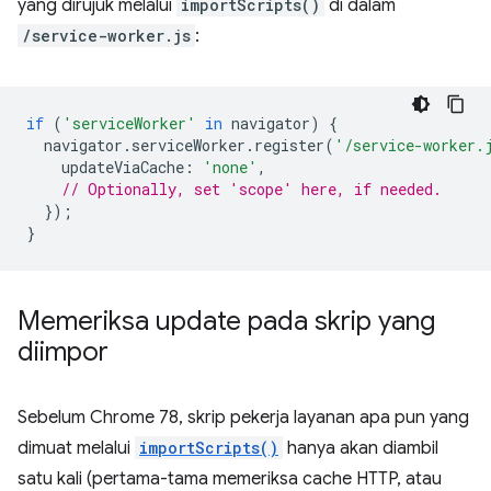
yang dirujuk melalui
importScripts()
di dalam
/service-worker.js
:
if
(
'serviceWorker'
in
navigator
)
{
navigator
.
serviceWorker
.
register
(
'/service-worker.
updateViaCache
:
'none'
,
// Optionally, set 'scope' here, if needed.
});
}
Memeriksa update pada skrip yang
diimpor
Sebelum Chrome 78, skrip pekerja layanan apa pun yang
dimuat melalui
importScripts()
hanya akan diambil
satu kali (pertama-tama memeriksa cache HTTP, atau