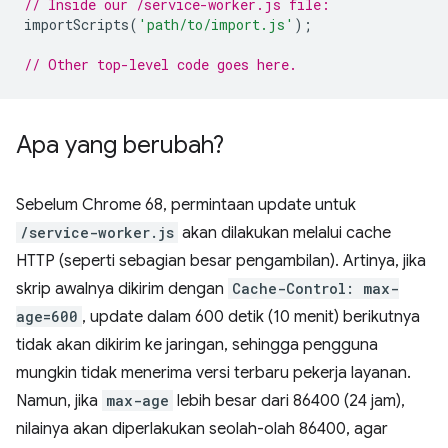
// Inside our /service-worker.js file:
importScripts
(
'path/to/import.js'
);
// Other top-level code goes here.
Apa yang berubah?
Sebelum Chrome 68, permintaan update untuk
/service-worker.js
akan dilakukan melalui cache
HTTP (seperti sebagian besar pengambilan). Artinya, jika
skrip awalnya dikirim dengan
Cache-Control: max-
age=600
, update dalam 600 detik (10 menit) berikutnya
tidak akan dikirim ke jaringan, sehingga pengguna
mungkin tidak menerima versi terbaru pekerja layanan.
Namun, jika
max-age
lebih besar dari 86400 (24 jam),
nilainya akan diperlakukan seolah-olah 86400, agar