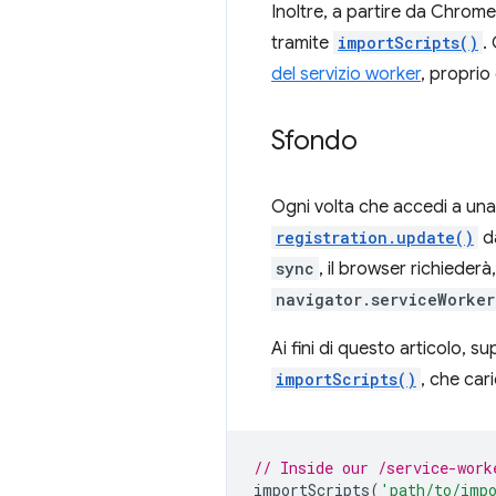
Inoltre, a partire da Chrome 
tramite
importScripts()
.
del servizio worker
, proprio
Sfondo
Ogni volta che accedi a una 
registration.update()
da
sync
, il browser richiederà
navigator.serviceWorker
Ai fini di questo articolo, 
importScripts()
, che car
// Inside our /service-work
importScripts
(
'path/to/imp