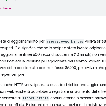
s here.
iesta di aggiornamento per
/service-worker.js
veniva effet
cuperi. Ciò significa che se lo script è stato inviato origina
li aggiornamenti nei 600 secondi successivi (10 minuti) non verra
on ricevere la versione più aggiornata del servizio worker. Tu
 verrebbe considerato come se fosse 86400, per evitare che g
ne per sempre.
 la cache HTTP verrà ignorata quando si richiedono aggiornamen
ioni web esistenti potrebbero registrare un aumento della freq
e richieste di
importScripts
continueranno a passare attrave
ione predefinita. È disponibile una nuova opzione di registrazio