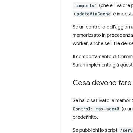
'imports'
(che è il valore
updateViaCache
è impost
Se un controllo dell'aggior
memorizzato in precedenza d
worker, anche se il file del s
Il comportamento di Chrom
Safari implementa già que
Cosa devono fare g
Se hai disattivato la memor
Control: max-age=0
(o un
predefinito.
Se pubblichi lo script
/serv