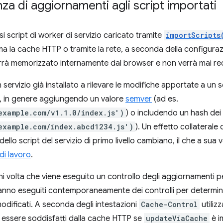
za di aggiornamenti agli script importati
i script di worker di servizio caricato tramite
importScripts
ima la cache HTTP o tramite la rete, a seconda della configura
verrà memorizzato internamente dal browser e non verrà mai r
servizio già installato a rilevare le modifiche apportate a un 
pt, in genere aggiungendo un valore
semver
(ad es.
example.com/v1.1.0/index.js')
) o includendo un hash dei
example.com/index.abcd1234.js')
). Un effetto collaterale
llo script del servizio di primo livello cambiano, il che a sua vo
di lavoro
.
 volta che viene eseguito un controllo degli aggiornamenti per
erranno eseguiti contemporaneamente dei controlli per determin
modificati. A seconda degli intestazioni
Cache-Control
utilizz
 essere soddisfatti dalla cache HTTP se
updateViaCache
è i