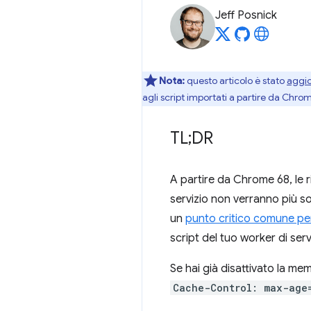
Jeff Posnick
Nota:
questo articolo è stato
aggi
agli script importati a partire da Chro
TL;DR
A partire da Chrome 68, le r
servizio non verranno più s
un
punto critico comune per 
script del tuo worker di ser
Se hai già disattivato la me
Cache-Control: max-age