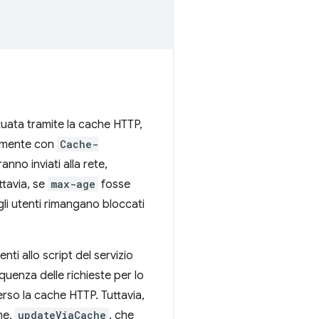
tuata tramite la cache HTTP,
riamente con
Cache-
nno inviati alla rete,
ttavia, se
max-age
fosse
li utenti rimangano bloccati
ti allo script del servizio
uenza delle richieste per lo
rso la cache HTTP. Tuttavia,
ne,
updateViaCache
, che