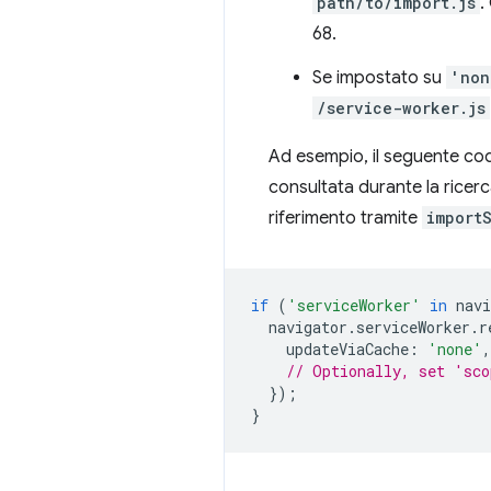
path/to/import.js
.
68.
Se impostato su
'non
/service-worker.js
Ad esempio, il seguente cod
consultata durante la ricerc
riferimento tramite
import
if
(
'serviceWorker'
in
navi
navigator
.
serviceWorker
.
r
updateViaCache
:
'none'
,
// Optionally, set 'sco
});
}