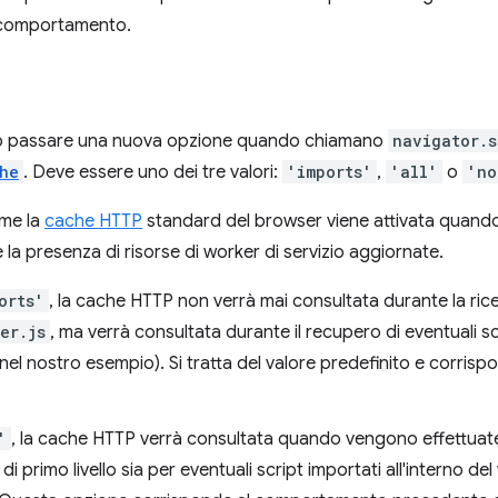
o comportamento.
ono passare una nuova opzione quando chiamano
navigator.s
he
. Deve essere uno dei tre valori:
'imports'
,
'all'
o
'no
ome la
cache HTTP
standard del browser viene attivata quando 
 la presenza di risorse di worker di servizio aggiornate.
orts'
, la cache HTTP non verrà mai consultata durante la ric
er.js
, ma verrà consultata durante il recupero di eventuali sc
nel nostro esempio). Si tratta del valore predefinito e corri
'
, la cache HTTP verrà consultata quando vengono effettuate r
di primo livello sia per eventuali script importati all'interno de