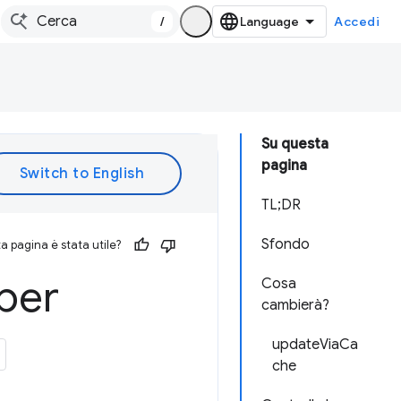
/
Accedi
Su questa
pagina
TL;DR
Sfondo
 pagina è stata utile?
 per
Cosa
cambierà?
updateViaCa
che