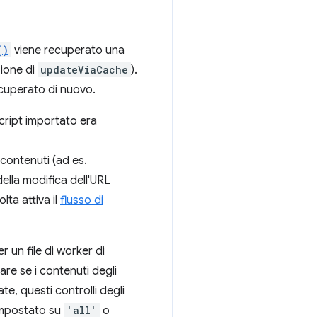
()
viene recuperato una
zione di
updateViaCache
).
ecuperato di nuovo.
script importato era
 contenuti (ad es.
 della modifica dell'URL
lta attiva il
flusso di
 un file di worker di
are se i contenuti degli
ate, questi controlli degli
mpostato su
'all'
o