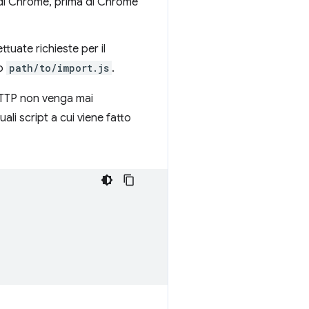
di Chrome, prima di Chrome
uate richieste per il
co
path/to/import.js
.
 HTTP non venga mai
ali script a cui viene fatto