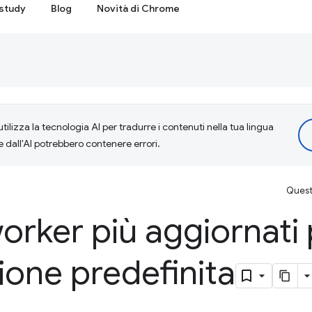
study
Blog
Novità di Chrome
tilizza la tecnologia AI per tradurre i contenuti nella tua lingua
e dall'AI potrebbero contenere errori.
Questa
orker più aggiornati
one predefinita