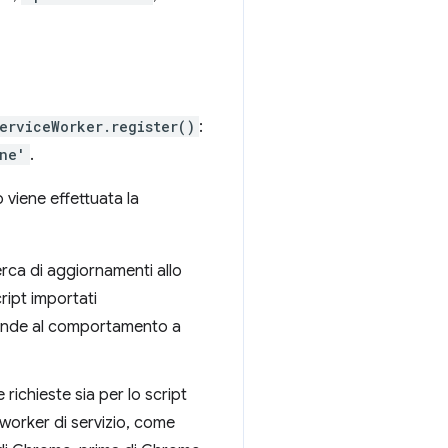
erviceWorker.register()
:
ne'
.
viene effettuata la
erca di aggiornamenti allo
ript importati
sponde al comportamento a
ichieste sia per lo script
l worker di servizio, come