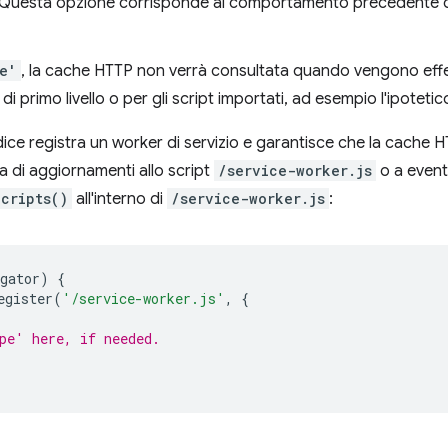
 Questa opzione corrisponde al comportamento precedente 
e'
, la cache HTTP non verrà consultata quando vengono effett
di primo livello o per gli script importati, ad esempio l'ipoteti
ice registra un worker di servizio e garantisce che la cache
a di aggiornamenti allo script
/service-worker.js
o a eventu
Scripts()
all'interno di
/service-worker.js
:
gator
)
{
egister
(
'/service-worker.js'
,
{
pe' here, if needed.