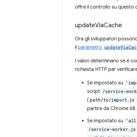
offre il controllo su quest
update
Via
Cache
Ora gli sviluppatori poss
il
parametro
updateViaCac
I valori determinano se e c
richiesta HTTP per verificare
Se impostato su
'imp
script
/service-work
(
path/to/import.js
partire da Chrome 68.
Se impostato su
'all
/service-worker.js