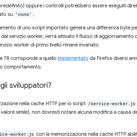
 predefinito) oppure i controlli potrebbero essere eseguiti dire
ato su
'none'
.
namento di uno script importato genera una differenza byte pe
al servizio worker, verrà attivato il flusso di aggiornamento 
ervizio worker di primo livello rimane invariato.
e 78 corrisponde a quello
implementato
da Firefox diversi ann
sto comportamento.
li sviluppatori?
izzazione nella cache HTTP per lo script
/service-worker.js
 valore simile), non dovresti notare alcuna modifica a caus
ice-worker.js
con la memorizzazione nella cache HTTP abili