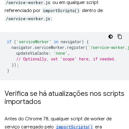
/service-worker.js
ou em qualquer script
referenciado por
importScripts()
dentro de
/service-worker.js
:
if
(
'serviceWorker'
in
navigator
)
{
navigator
.
serviceWorker
.
register
(
'/service-worker.
updateViaCache
:
'none'
,
// Optionally, set 'scope' here, if needed.
});
}
Verifica se há atualizações nos scripts
importados
Antes do Chrome 78, qualquer script de worker de
serviço carregado pelo
importScripts()
era