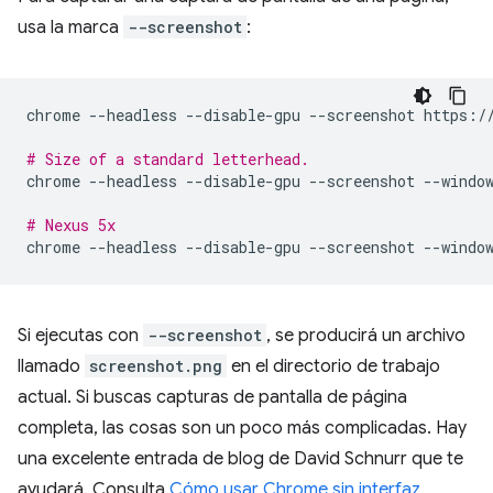
usa la marca
--screenshot
:
chrome
--headless
--disable-gpu
--screenshot
https://
# Size of a standard letterhead.
chrome
--headless
--disable-gpu
--screenshot
--windo
# Nexus 5x
chrome
--headless
--disable-gpu
--screenshot
--windo
Si ejecutas con
--screenshot
, se producirá un archivo
llamado
screenshot.png
en el directorio de trabajo
actual. Si buscas capturas de pantalla de página
completa, las cosas son un poco más complicadas. Hay
una excelente entrada de blog de David Schnurr que te
ayudará. Consulta
Cómo usar Chrome sin interfaz