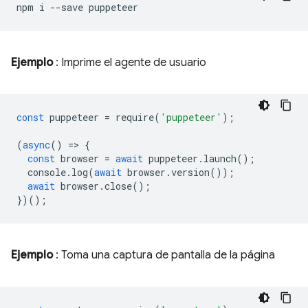
npm
i
--save
Ejemplo
: Imprime el agente de usuario
const
puppeteer
=
require
(
'puppeteer'
);
(
async
()
=
>
{
const
browser
=
await
puppeteer
.
launch
();
console
.
log
(
await
browser
.
version
());
await
browser
.
close
();
})();
Ejemplo
: Toma una captura de pantalla de la página