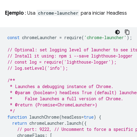
Ejemplo
: Usa
chrome-launcher
para iniciar Headless
const
chromeLauncher
=
require
(
'chrome-launcher'
);
// Optional: set logging level of launcher to see it
// Install it using: npm i --save lighthouse-logger
// const log = require('lighthouse-logger');
// log.setLevel('info');
/**
 * Launches a debugging instance of Chrome.
 * @param {boolean=} headless True (default) launche
 *     False launches a full version of Chrome.
 * @return {Promise<ChromeLauncher>}
 */
function
launchChrome
(
headless
=
true
)
{
return
chromeLauncher
.
launch
({
// port: 9222, // Uncomment to force a specific 
chromeFlags
:
[