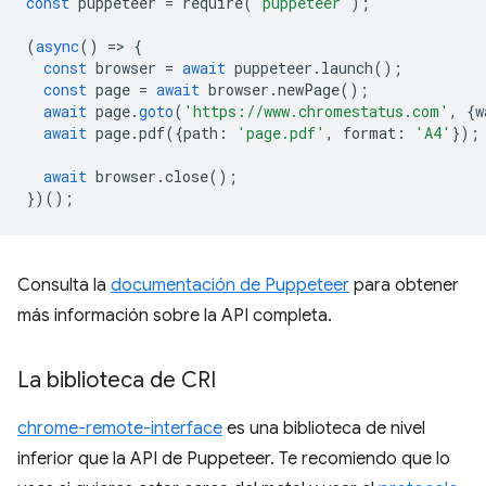
const
puppeteer
=
require
(
'puppeteer'
);
(
async
()
=
>
{
const
browser
=
await
puppeteer
.
launch
();
const
page
=
await
browser
.
newPage
();
await
page
.
goto
(
'https://www.chromestatus.com'
,
{
w
await
page
.
pdf
({
path
:
'page.pdf'
,
format
:
'A4'
});
await
browser
.
close
();
})();
Consulta la
documentación de Puppeteer
para obtener
más información sobre la API completa.
La biblioteca de CRI
chrome-remote-interface
es una biblioteca de nivel
inferior que la API de Puppeteer. Te recomiendo que lo