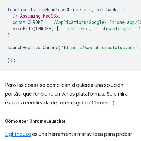
function
launchHeadlessChrome
(
url
,
callback
)
{
// Assuming MacOSx.
const
CHROME
=
'/Applications/Google\ Chrome.app/C
execFile
(
CHROME
,
[
'--headless'
,
'--disable-gpu'
,
'
}
launchHeadlessChrome
(
'https://www.chromestatus.com'
,
...
});
Pero las cosas se complican si quieres una solución
portátil que funcione en varias plataformas. Solo mira
esa ruta codificada de forma rígida a Chrome :(
Cómo usar Chrome
Launcher
Lighthouse
es una herramienta maravillosa para probar