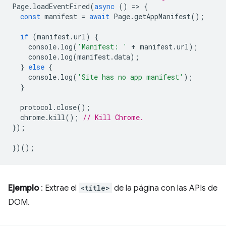
Page
.
loadEventFired
(
async
()
=
>
{
const
manifest
=
await
Page
.
getAppManifest
();
if
(
manifest
.
url
)
{
console
.
log
(
'Manifest: '
+
manifest
.
url
);
console
.
log
(
manifest
.
data
);
}
else
{
console
.
log
(
'Site has no app manifest'
);
}
protocol
.
close
();
chrome
.
kill
();
// Kill Chrome.
});
})();
Ejemplo
: Extrae el
<title>
de la página con las APIs de
DOM.