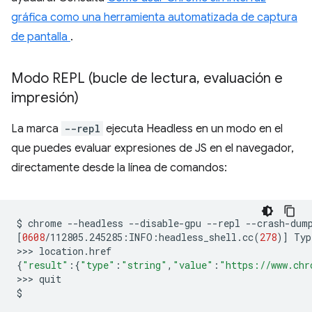
gráfica como una herramienta automatizada de captura
de pantalla
.
Modo REPL (bucle de lectura
,
evaluación e
impresión)
La marca
--repl
ejecuta Headless en un modo en el
que puedes evaluar expresiones de JS en el navegador,
directamente desde la línea de comandos:
$
chrome
--headless
--disable-gpu
--repl
--crash-dum
[
0608
/112805.245285:INFO:headless_shell.cc
(
278
)]
Typ
>>>
{
"result"
:
{
"type"
:
"string"
,
"value"
:
"https://www.chr
>>>
quit
