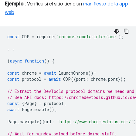
Ejemplo
: Verifica si el sitio tiene un
manifiesto de la app
web
const
CDP
=
require
(
'chrome-remote-interface'
);
...
(
async
function
()
{
const
chrome
=
await
launchChrome
();
const
protocol
=
await
CDP
({
port
:
chrome
.
port
});
// Extract the DevTools protocol domains we need and
// See API docs: https://chromedevtools.github.io/de
const
{
Page
}
=
protocol
;
await
Page
.
enable
();
Page
.
navigate
({
url
:
'https://www.chromestatus.com/'
// Wait for window.onload before doing stuff.