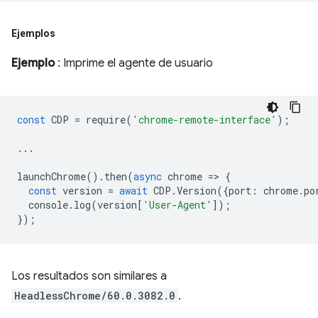
Ejemplos
Ejemplo
: Imprime el agente de usuario
const
CDP
=
require
(
'chrome-remote-interface'
);
...
launchChrome
().
then
(
async
chrome
=
>
{
const
version
=
await
CDP
.
Version
({
port
:
chrome
.
po
console
.
log
(
version
[
'User-Agent'
]);
});
Los resultados son similares a
HeadlessChrome/60.0.3082.0
.