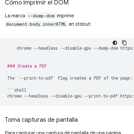
Cómo imprimir el DOM
La marca
--dump-dom
imprime
document.body.innerHTML
en stdout:
chrome
--headless
--disable-gpu
--dump-dom
https
### Create a PDF
The
`
--print-to-pdf
`
flag
creates
a
PDF
of
the
page:

```
shell

chrome
--headless
--disable-gpu
--print-to-pdf
Toma capturas de pantalla
Para capturar una captura de pantalla de una página,