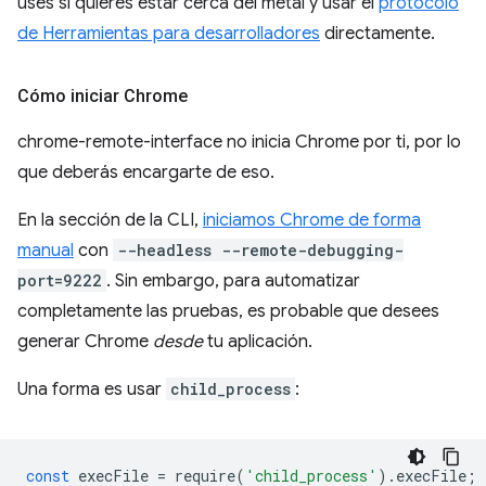
uses si quieres estar cerca del metal y usar el
protocolo
de Herramientas para desarrolladores
directamente.
Cómo iniciar Chrome
chrome-remote-interface no inicia Chrome por ti, por lo
que deberás encargarte de eso.
En la sección de la CLI,
iniciamos Chrome de forma
manual
con
--headless --remote-debugging-
port=9222
. Sin embargo, para automatizar
completamente las pruebas, es probable que desees
generar Chrome
desde
tu aplicación.
Una forma es usar
child_process
:
const
execFile
=
require
(
'child_process'
).
execFile
;