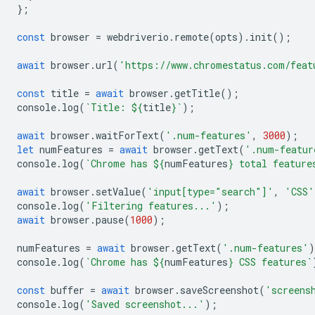
};
const
browser
=
webdriverio
.
remote
(
opts
).
init
();
await
browser
.
url
(
'https://www.chromestatus.com/feat
const
title
=
await
browser
.
getTitle
();
console
.
log
(
`Title: 
${
title
}
`
);
await
browser
.
waitForText
(
'.num-features'
,
3000
);
let
numFeatures
=
await
browser
.
getText
(
'.num-featur
console
.
log
(
`Chrome has 
${
numFeatures
}
 total feature
await
browser
.
setValue
(
'input[type="search"]'
,
'CSS'
console
.
log
(
'Filtering features...'
);
await
browser
.
pause
(
1000
);
numFeatures
=
await
browser
.
getText
(
'.num-features'
)
console
.
log
(
`Chrome has 
${
numFeatures
}
 CSS features`
const
buffer
=
await
browser
.
saveScreenshot
(
'screens
console
.
log
(
'Saved screenshot...'
);