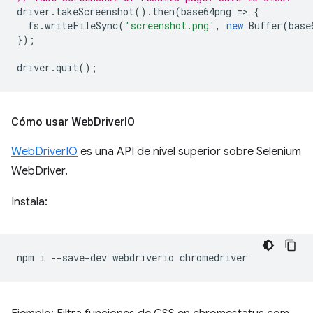
driver
.
takeScreenshot
().
then
(
base64png
=
>
{
fs
.
writeFileSync
(
'screenshot.png'
,
new
Buffer
(
base
});
driver
.
quit
();
Cómo usar Web
Driver
IO
WebDriverIO
es una API de nivel superior sobre Selenium
WebDriver.
Instala:
npm
i
--save-dev
webdriverio