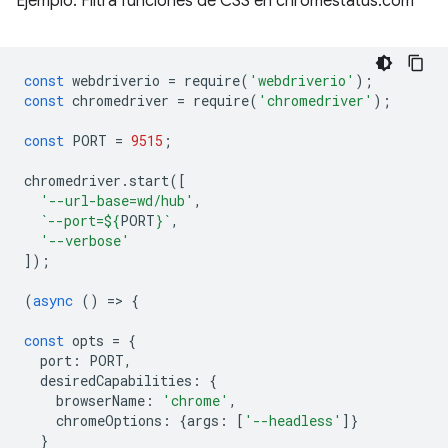
Ejemplo: Filtra funciones de CSS en chromestatus.com
const
webdriverio
=
require
(
'webdriverio'
);
const
chromedriver
=
require
(
'chromedriver'
);
const
PORT
=
9515
;
chromedriver
.
start
([
'--url-base=wd/hub'
,
`--port=
${
PORT
}
`
,
'--verbose'
]);
(
async
()
=
>
{
const
opts
=
{
port
:
PORT
,
desiredCapabilities
:
{
browserName
:
'chrome'
,
chromeOptions
:
{
args
:
[
'--headless'
]}
}