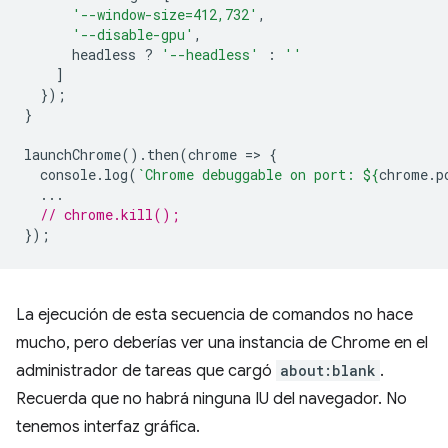
'--window-size=412,732'
,
'--disable-gpu'
,
headless
?
'--headless'
:
''
]
});
}
launchChrome
().
then
(
chrome
=
>
{
console
.
log
(
`Chrome debuggable on port: 
${
chrome
.
p
...
// chrome.kill();
});
La ejecución de esta secuencia de comandos no hace
mucho, pero deberías ver una instancia de Chrome en el
administrador de tareas que cargó
about:blank
.
Recuerda que no habrá ninguna IU del navegador. No
tenemos interfaz gráfica.