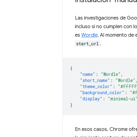
Las investigaciones de Goo
incluso si no cumplen con lo
es
Wordle
. Al momento de es
start_url
.
{
"name"
:
"Wordle"
,
"short_name"
:
"Wordle"
"theme_color"
:
"#FFFFF
"background_color"
:
"#
"display"
:
"minimal-ui
}
En esos casos, Chrome ofr