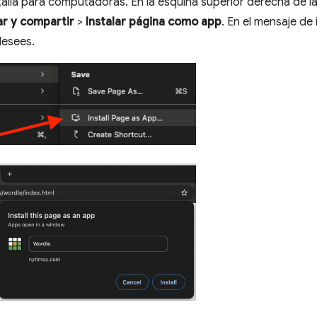
talla para computadoras. En la esquina superior derecha de l
r y compartir
>
Instalar página como app
. En el mensaje de
desees.