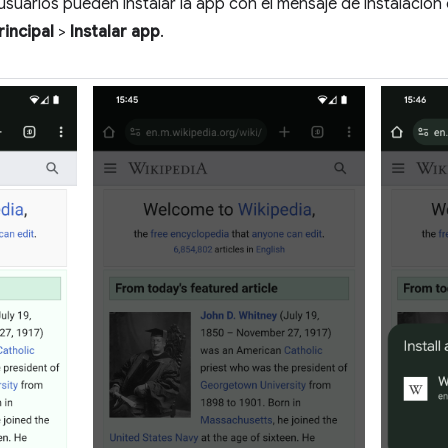
s usuarios pueden instalar la app con el mensaje de instalaci
rincipal
>
Instalar app
.