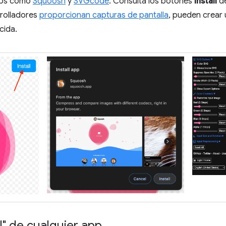
pps como
Squoosh
y
SVGcode
. Consulta los botones
Install
de
rolladores
proporcionan capturas de pantalla
, pueden crear 
cida.
l" de cualquier app