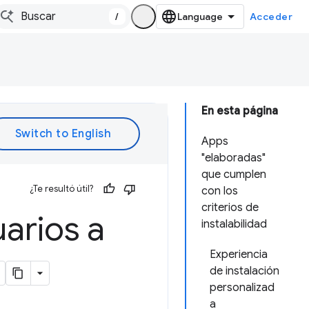
/
Acceder
En esta página
Apps
"elaboradas"
que cumplen
¿Te resultó útil?
con los
criterios de
arios a
instalabilidad
Experiencia
de instalación
personalizad
a