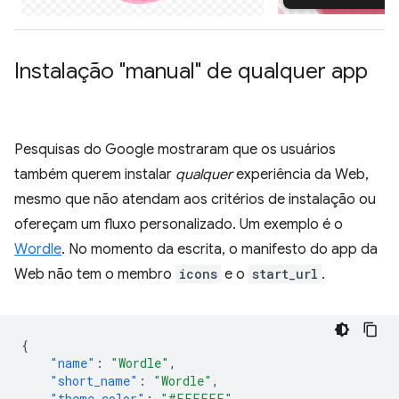
Instalação "manual" de qualquer app
Pesquisas do Google mostraram que os usuários
também querem instalar
qualquer
experiência da Web,
mesmo que não atendam aos critérios de instalação ou
ofereçam um fluxo personalizado. Um exemplo é o
Wordle
. No momento da escrita, o manifesto do app da
Web não tem o membro
icons
e o
start_url
.
{
"name"
:
"Wordle"
,
"short_name"
:
"Wordle"
,
"theme_color"
:
"#FFFFFF"
,