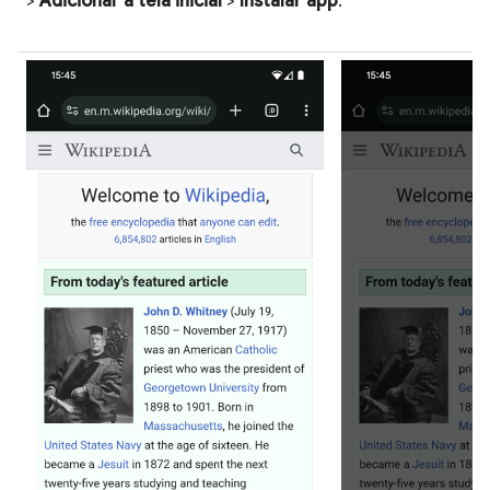
>
Adicionar à tela inicial
>
Instalar app
.