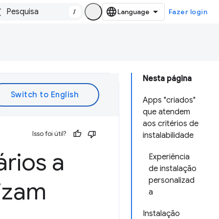
/
Fazer login
Nesta página
Apps "criados"
que atendem
aos critérios de
Isso foi útil?
instalabilidade
rios a
Experiência
de instalação
personalizad
rizam
a
Instalação