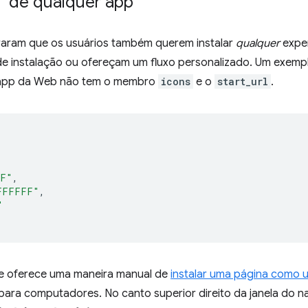
l" de qualquer app
aram que os usuários também querem instalar
qualquer
expe
de instalação ou ofereçam um fluxo personalizado. Um exemp
o app da Web não tem o membro
icons
e o
start_url
.
,
F"
,
FFFFFF"
,
"
e oferece uma maneira manual de
instalar uma página como 
 para computadores. No canto superior direito da janela do 