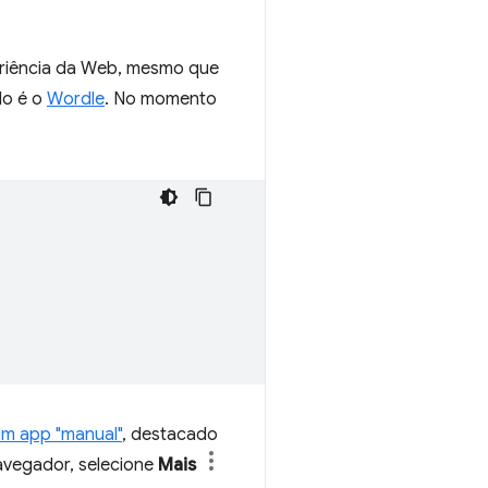
riência da Web, mesmo que
lo é o
Wordle
. No momento
um app "manual"
, destacado
navegador, selecione
Mais