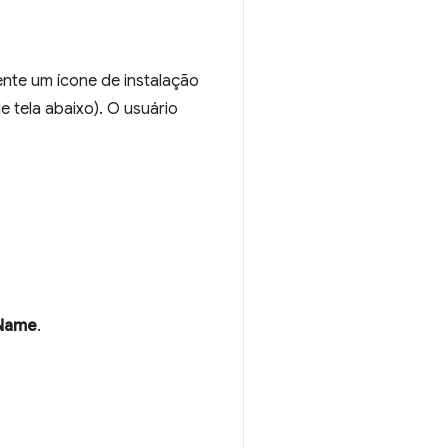
te um ícone de instalação
tela abaixo). O usuário
pName
.