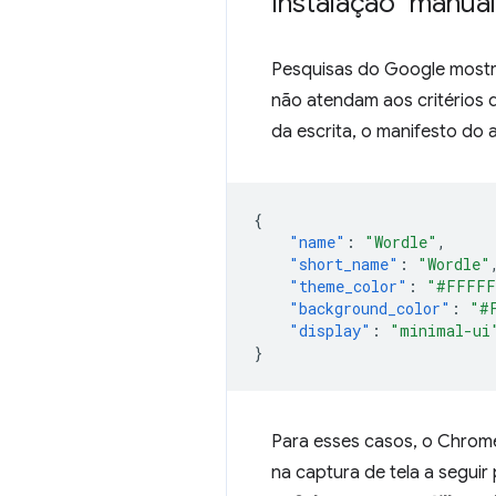
Instalação "manua
Pesquisas do Google mostr
não atendam aos critérios 
da escrita, o manifesto d
{
"name"
:
"Wordle"
,
"short_name"
:
"Wordle"
"theme_color"
:
"#FFFFF
"background_color"
:
"#
"display"
:
"minimal-ui
}
Para esses casos, o Chrom
na captura de tela a seguir