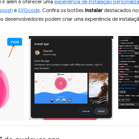
ir além e oferecer uma
experiência de instalação personaliz
uoosh
e
SVGcode
. Confira os botões
Instalar
destacados nos
os desenvolvedores podem criar uma experiência de instalaçã