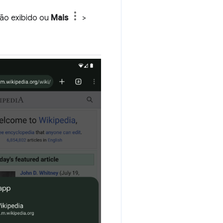
ção exibido ou
Mais
>