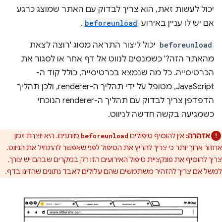
יכול לעשות זאת, הוא צריך לבדוק עם האתר שמוצג כרגע
אם יש לו עניין באירוע
beforeunload
.
beforeunload
יכול ליצור התראה מסוג 'רוצה לצאת
מהאתר הזה?' כשמנסים לנווט אל דף אחר או לסגור את
הכרטיסייה. כל מה שנמצא בכרטיסייה, כולל קוד ה-
JavaScript, מטופל על ידי תהליך ה-renderer, ולכן תהליך
הדפדפן צריך לבדוק עם תהליך ה-renderer הנוכחי
כשמגיעה בקשה חדשה לניווט.
אזהרה:
אין להוסיף טיפולים
מותנים. היא יוצרת זמן
beforeunload
אחזור ארוך יותר כי צריך להריץ את הטיפול לפני שאפשר להתחיל את הניווט.
צריך להוסיף את פונקציית טיפול האירועים הזו רק במקרים שבהם יש צורך,
למשל אם צריך להזהיר משתמשים שהם עלולים לאבד נתונים שהזינו בדף.