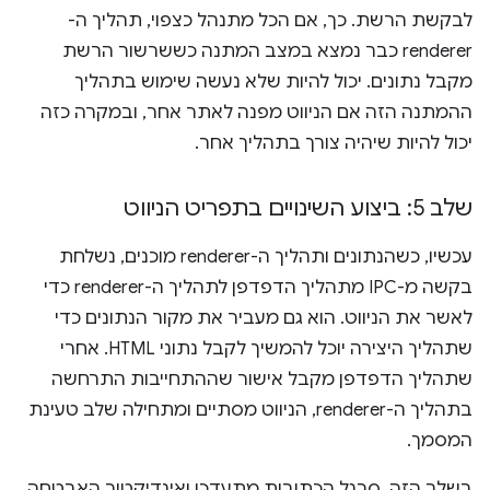
לבקשת הרשת. כך, אם הכל מתנהל כצפוי, תהליך ה-
renderer כבר נמצא במצב המתנה כששרשור הרשת
מקבל נתונים. יכול להיות שלא נעשה שימוש בתהליך
ההמתנה הזה אם הניווט מפנה לאתר אחר, ובמקרה כזה
יכול להיות שיהיה צורך בתהליך אחר.
שלב 5: ביצוע השינויים בתפריט הניווט
עכשיו, כשהנתונים ותהליך ה-renderer מוכנים, נשלחת
בקשה מ-IPC מתהליך הדפדפן לתהליך ה-renderer כדי
לאשר את הניווט. הוא גם מעביר את מקור הנתונים כדי
שתהליך היצירה יוכל להמשיך לקבל נתוני HTML. אחרי
שתהליך הדפדפן מקבל אישור שההתחייבות התרחשה
בתהליך ה-renderer, הניווט מסתיים ומתחילה שלב טעינת
המסמך.
בשלב הזה, סרגל הכתובות מתעדכן ואינדיקטור האבטחה