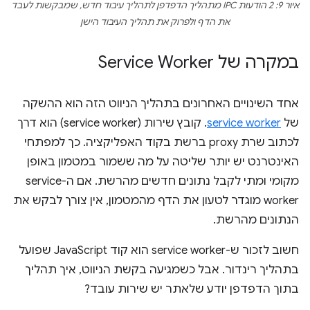
איור 9: 2 הודעות IPC מתהליך הדפדפן לתהליך עיבוד חדש, שמבקשות לעבד
את הדף ולפרוק את תהליך העיבוד הישן
במקרה של Service Worker
אחד השינויים האחרונים בתהליך הניווט הזה הוא ההשקה
של
service worker
. קובץ שירות (service worker) הוא דרך
לכתוב שרת proxy ברשת בקוד האפליקציה. כך למפתחי
האינטרנט יש יותר שליטה על מה ששמור במטמון באופן
מקומי ומתי לקבל נתונים חדשים מהרשת. אם ה-service
worker מוגדר לטעון את הדף מהמטמון, אין צורך לבקש את
הנתונים מהרשת.
חשוב לזכור ש-service worker הוא קוד JavaScript שפועל
בתהליך רינדור. אבל כשמגיעה בקשת הניווט, איך תהליך
בתוך הדפדפן יודע שלאתר יש שירות עובד?