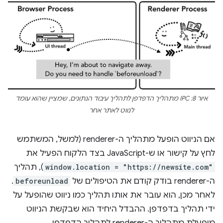
איור 8: IPC מתהליך הדפדפן לתהליך עיבוד הנתונים, שמציין שהוא עומד
לנווט לאתר אחר
אם הניווט הופעל מתהליך ה-renderer (למשל, המשתמש
לחץ על קישור או ש-JavaScript בצד הלקוח הפעיל את
window.location = "https://newsite.com"
), תהליך
ה-renderer בודק קודם את הטיפולים של
beforeunload
.
לאחר מכן, הוא עובר את אותו תהליך כמו ניווט שהופעל על
ידי תהליך בדפדפן. ההבדל היחיד הוא שבקשת הניווט
מופעלת מתהליך ה-renderer לתהליך הדפדפן.