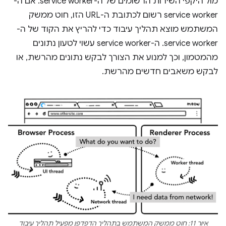
מול היקפי השירות הרשומים של ה-service worker. אם ה-
service worker רשום לכתובת ה-URL הזו, חוט ממשק
המשתמש מוצא תהליך עיבוד כדי להריץ את הקוד של ה-
service worker. ה-service worker עשוי לטעון נתונים
מהמטמון, וכך למנוע את הצורך לבקש נתונים מהרשת, או
לבקש משאבים חדשים מהרשת.
איור 11: חוט ממשק המשתמש בתהליך הדפדפן מפעיל תהליך עיבוד