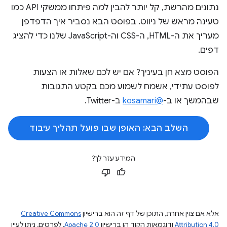
נתונים מהרשת, קל יותר להבין למה פיתחו ממשקי API כמו
טעינה מראש של ניווט. בפוסט הבא נסביר איך הדפדפן
מעריך את ה-HTML, ה-CSS וה-JavaScript שלנו כדי להציג
דפים.
הפוסט מצא חן בעיניך? אם יש לכם שאלות או הצעות
לפוסט עתידי, אשמח לשמוע מכם בקטע התגובות
שבהמשך או ב-
@kosamari
ב-Twitter.
השלב הבא: האופן שבו פועל תהליך עיבוד
המידע עזר לך?
אלא אם צוין אחרת, התוכן של דף זה הוא ברישיון
Creative Commons
Attribution 4.0
ודוגמאות הקוד הן ברישיון
Apache 2.0
. לפרטים, ניתן לעיין