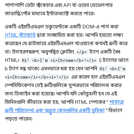
পাশাপাশি ডেটা স্ট্রাকচার এবং API যা ওয়েব ডেভেলপার
জাভাস্ক্রিপ্টের মাধ্যমে ইন্টারঅ্যাক্ট করতে পারে।
একটি এইচটিএমএল ডকুমেন্টকে একটি DOM-এ পার্স করা
HTML স্ট্যান্ডার্ড
দ্বারা সংজ্ঞায়িত করা হয়। আপনি হয়তো লক্ষ্য
করেছেন যে ব্রাউজারে এইচটিএমএল খাওয়ানো কখনই ত্রুটি করে
না। উদাহরণস্বরূপ, অনুপস্থিত ক্লোজিং
</p>
ট্যাগ একটি বৈধ
HTML।
Hi! <b>I'm <i>Chrome</b>!</i>
(i ট্যাগের আগে
b ট্যাগ বন্ধ থাকে) এমনভাবে ধরা হয় যেন আপনি
Hi! <b>I'm
<i>Chrome</i></b><i>!</i>
এর কারণ হল এইচটিএমএল
স্পেসিফিকেশন সেই ত্রুটিগুলিকে সুন্দরভাবে পরিচালনা করার
জন্য ডিজাইন করা হয়েছে৷ আপনি যদি কৌতূহলী হন যে এই
জিনিসগুলি কীভাবে করা হয়, আপনি HTML স্পেকের "
পার্সারে
ত্রুটি পরিচালনা এবং অদ্ভুত কেসগুলির একটি ভূমিকা
" বিভাগে
পড়তে পারেন।