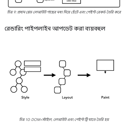
চিত্র 9: প্রধান থ্রেড লেআউট গাছের মধ্য দিয়ে হেঁটে এবং পেইন্ট রেকর্ড তৈরি করে
রেন্ডারিং পাইপলাইন আপডেট করা ব্যয়বহুল
চিত্র 10: DOM+স্টাইল, লেআউট এবং পেইন্ট ট্রি যাতে তৈরি হয়