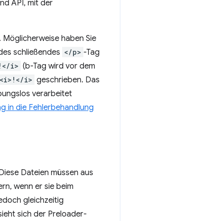
nd API, mit der
t. Möglicherweise haben Sie
endes schließendes
</p>
-Tag
!</i>
(b-Tag wird vor dem
<i>!</i>
geschrieben. Das
ibungslos verarbeitet
ng in die Fehlerbehandlung
 Diese Dateien müssen aus
ern, wenn er sie beim
edoch gleichzeitig
ieht sich der Preloader-