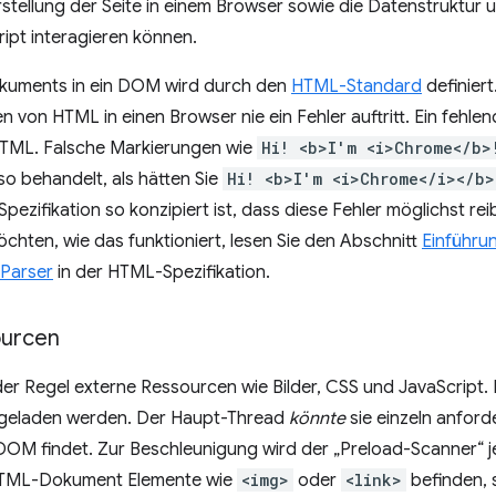
stellung der Seite in einem Browser sowie die Datenstruktur u
ipt interagieren können.
kuments in ein DOM wird durch den
HTML-Standard
definier
 von HTML in einen Browser nie ein Fehler auftritt. Ein fehl
 HTML. Falsche Markierungen wie
Hi! <b>I'm <i>Chrome</b>
o behandelt, als hätten Sie
Hi! <b>I'm <i>Chrome</i></b>
pezifikation so konzipiert ist, dass diese Fehler möglichst re
hten, wie das funktioniert, lesen Sie den Abschnitt
Einführu
 Parser
in der HTML-Spezifikation.
ourcen
der Regel externe Ressourcen wie Bilder, CSS und JavaScript.
geladen werden. Der Haupt-Thread
könnte
sie einzeln anford
DOM findet. Zur Beschleunigung wird der „Preload-Scanner“ j
 HTML-Dokument Elemente wie
<img>
oder
<link>
befinden, s