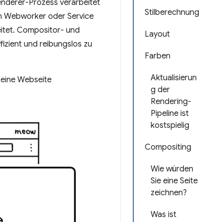
Renderer-Prozess verarbeitet
Stilberechnung
en Webworker oder Service
itet. Compositor- und
Layout
izient und reibungslos zu
Farben
Aktualisierun
 eine Webseite
g der
Rendering-
Pipeline ist
kostspielig
Compositing
Wie würden
Sie eine Seite
zeichnen?
Was ist