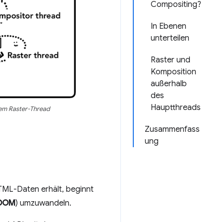
Compositing?
In Ebenen
unterteilen
Raster und
Komposition
außerhalb
des
Hauptthreads
nem Raster-Thread
Zusammenfass
ung
TML-Daten erhält, beginnt
DOM
) umzuwandeln.