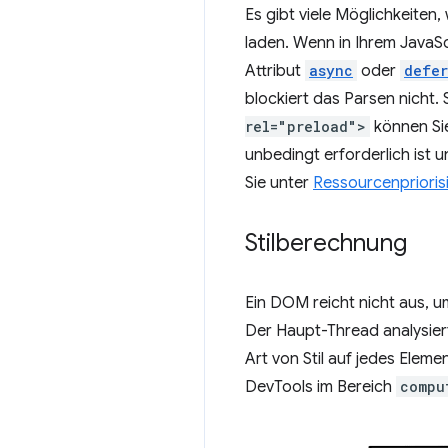
Es gibt viele Möglichkeite
laden. Wenn in Ihrem JavaSc
Attribut
async
oder
defer
blockiert das Parsen nicht.
rel="preload">
können Sie
unbedingt erforderlich ist 
Sie unter
Ressourcenprioris
Stilberechnung
Ein DOM reicht nicht aus, u
Der Haupt-Thread analysiert
Art von Stil auf jedes Elem
DevTools im Bereich
compu