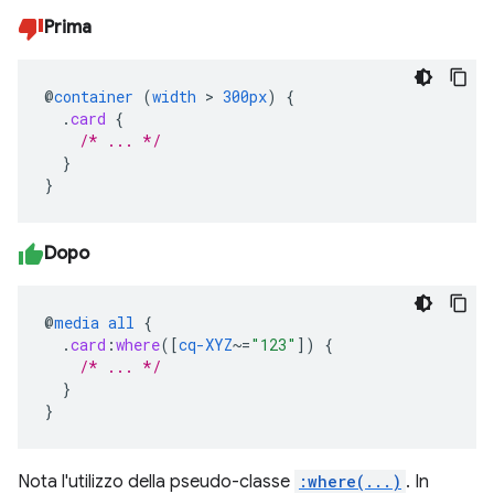
Prima
@
container
(
width
>
300px
)
{
.
card
{
/* ... */
}
}
Dopo
@
media
all
{
.
card
:
where
([
cq-XYZ
~=
"123"
])
{
/* ... */
}
}
Nota l'utilizzo della pseudo-classe
:where(...)
. In