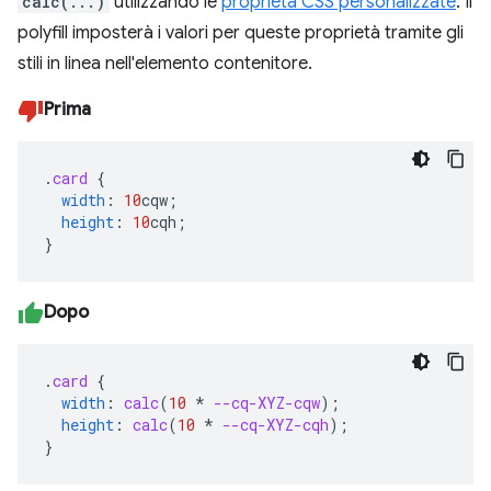
calc(...)
utilizzando le
proprietà CSS personalizzate
. Il
polyfill imposterà i valori per queste proprietà tramite gli
stili in linea nell'elemento contenitore.
Prima
.
card
{
width
:
10
cqw
;
height
:
10
cqh
;
}
Dopo
.
card
{
width
:
calc
(
10
*
--cq-XYZ-cqw
);
height
:
calc
(
10
*
--cq-XYZ-cqh
);
}