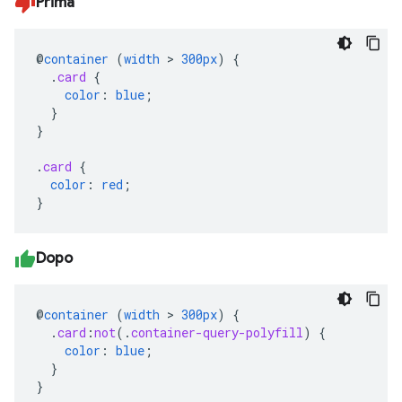
Prima
@
container
(
width
>
300px
)
{
.
card
{
color
:
blue
;
}
}
.
card
{
color
:
red
;
}
Dopo
@
container
(
width
>
300px
)
{
.
card
:
not
(
.
container-query-polyfill
)
{
color
:
blue
;
}
}