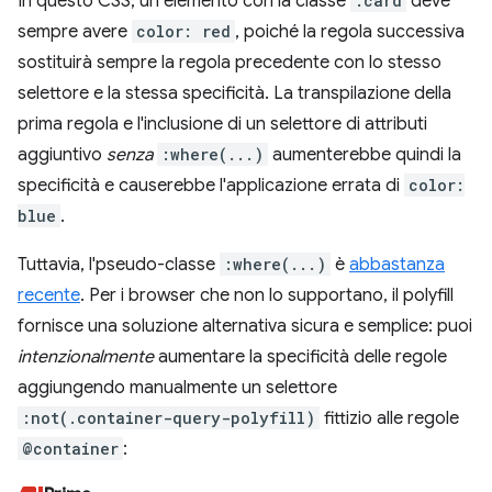
In questo CSS, un elemento con la classe
.card
deve
sempre avere
color: red
, poiché la regola successiva
sostituirà sempre la regola precedente con lo stesso
selettore e la stessa specificità. La transpilazione della
prima regola e l'inclusione di un selettore di attributi
aggiuntivo
senza
:where(...)
aumenterebbe quindi la
specificità e causerebbe l'applicazione errata di
color:
blue
.
Tuttavia, l'pseudo-classe
:where(...)
è
abbastanza
recente
. Per i browser che non lo supportano, il polyfill
fornisce una soluzione alternativa sicura e semplice: puoi
intenzionalmente
aumentare la specificità delle regole
aggiungendo manualmente un selettore
:not(.container-query-polyfill)
fittizio alle regole
@container
: