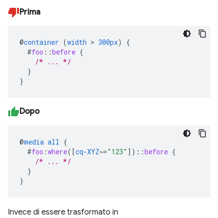
Prima
@
container
(
width
>
300px
)
{
#
foo
::
before
{
/* ... */
}
}
Dopo
@
media
all
{
#
foo
:
where
([
cq-XYZ
~=
"123"
])
::
before
{
/* ... */
}
}
Invece di essere trasformato in