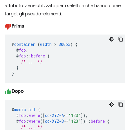
attributo viene utilizzato per i selettori che hanno come
target gli pseudo-elementi.
Prima
@
container
(
width
>
300px
)
{
#
foo
,
#
foo
::
before
{
/* ... */
}
}
Dopo
@
media
all
{
#
foo
:
where
([
cq-XYZ-A
~=
"123"
]),
#
foo
:
where
([
cq-XYZ-B
~=
"123"
])
::
before
{
/* ... */