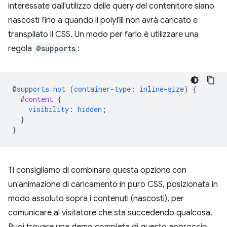
interessate dall'utilizzo delle query del contenitore siano
nascosti fino a quando il polyfill non avrà caricato e
transpilato il CSS. Un modo per farlo è utilizzare una
regola
@supports
:
@
supports
not
(
container-type
:
inline-size
)
{
#
content
{
visibility
:
hidden
;
}
}
Ti consigliamo di combinare questa opzione con
un'animazione di caricamento in puro CSS, posizionata in
modo assoluto sopra i contenuti (nascosti), per
comunicare al visitatore che sta succedendo qualcosa.
Puoi trovare una demo completa di questo approccio