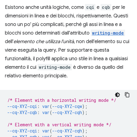
Esistono anche unità logiche, come
cqi
e
cqb
per le
dimensioni in linea e dei blocchi, rispettivamente. Questi
sono un po' più complicati, perché gli assi in linea e a
blocchi sono determinati dall'attributo
writing-mode
dell'
elemento che utilizza l'unità
, non dell'elemento su cui
viene eseguita la query. Per supportare questa
funzionalità, il polyfill applica uno stile in linea a qualsiasi
elemento il cui
writing-mode
è diverso da quello del
relativo elemento principale.
/* Element with a horizontal writing mode */
--cq-XYZ-cqi
:
var
(
--cq-XYZ-cqw
);
--cq-XYZ-cqb
:
var
(
--cq-XYZ-cqh
);
/* Element with a vertical writing mode */
--cq-XYZ-cqi
:
var
(
--cq-XYZ-cqh
);
--cq-XYZ-cqb
:
var
(
--cq-XYZ-cqw
);