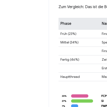
Zum Vergleich: Das ist die 
Phase
Na
Früh (23%)
Fir
Mittel (34%)
Spe
Fir
Fertig (46%)
Zei
Ers
Hauptthread
Max