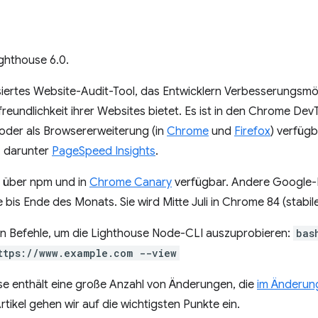
ighthouse 6.0.
isiertes Website-Audit-Tool, das Entwicklern Verbesserungsm
reundlichkeit ihrer Websites bietet. Es ist in den Chrome Dev
 oder als Browsererweiterung (in
Chrome
und
Firefox
) verfügba
 darunter
PageSpeed Insights
.
t über npm und in
Chrome Canary
verfügbar. Andere Google-D
bis Ende des Monats. Sie wird Mitte Juli in Chrome 84 (stabile
n Befehle, um die Lighthouse Node-CLI auszuprobieren:
bas
ttps://www.example.com --view
se enthält eine große Anzahl von Änderungen, die
im Änderung
rtikel gehen wir auf die wichtigsten Punkte ein.