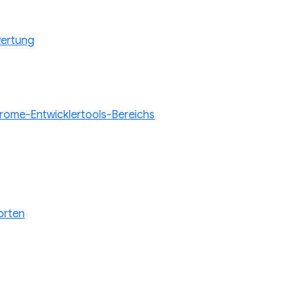
wertung
ome-Entwicklertools-Bereichs
orten