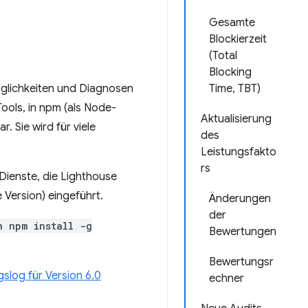
Gesamte
Blockierzeit
(Total
Blocking
öglichkeiten und Diagnosen
Time, TBT)
Tools, in npm (als Node-
Aktualisierung
r. Sie wird für viele
des
Leistungsfakto
rs
ienste, die Lighthouse
 Version) eingeführt.
Änderungen
der
h npm install -g
Bewertungen
Bewertungsr
slog für Version 6.0
echner