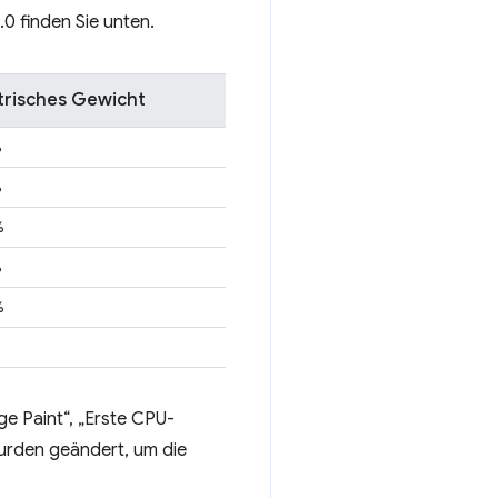
0 finden Sie unten.
risches Gewicht
%
%
%
%
%
ge Paint“, „Erste CPU-
wurden geändert, um die