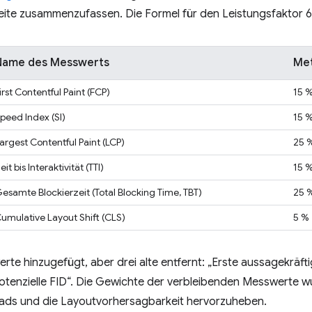
eite zusammenzufassen. Die Formel für den Leistungsfaktor 6.
Name des Messwerts
Met
irst Contentful Paint (FCP)
15 
peed Index (SI)
15 
argest Contentful Paint (LCP)
25 
eit bis Interaktivität (TTI)
15 
esamte Blockierzeit (Total Blocking Time, TBT)
25 
umulative Layout Shift (CLS)
5 %
te hinzugefügt, aber drei alte entfernt: „Erste aussagekräfti
potenzielle FID“. Die Gewichte der verbleibenden Messwerte 
reads und die Layoutvorhersagbarkeit hervorzuheben.