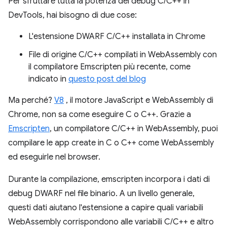
Per sfruttare tutta la potenza del debug C/C++ in
DevTools, hai bisogno di due cose:
L'estensione DWARF C/C++ installata in Chrome
File di origine C/C++ compilati in WebAssembly con
il compilatore Emscripten più recente, come
indicato in
questo post del blog
Ma perché?
V8
, il motore JavaScript e WebAssembly di
Chrome, non sa come eseguire C o C++. Grazie a
Emscripten
, un compilatore C/C++ in WebAssembly, puoi
compilare le app create in C o C++ come WebAssembly
ed eseguirle nel browser.
Durante la compilazione, emscripten incorpora i dati di
debug DWARF nel file binario. A un livello generale,
questi dati aiutano l'estensione a capire quali variabili
WebAssembly corrispondono alle variabili C/C++ e altro