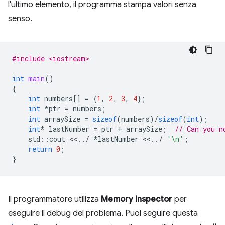
l'ultimo elemento, il programma stampa valori senza
senso.
#include <iostream>
int
main
()
{
int
numbers
[]
=
{
1
,
2
,
3
,
4
};
int
*
ptr
=
numbers
;
int
arraySize
=
sizeof
(
numbers
)
/
sizeof
(
int
);
int
*
lastNumber
=
ptr
+
arraySize
;
// Can you n
std
::
cout
<<
..
/
*
lastNumber
<<
..
/
'\n'
;
return
0
;
}
Il programmatore utilizza
Memory Inspector
per
eseguire il debug del problema. Puoi seguire questa