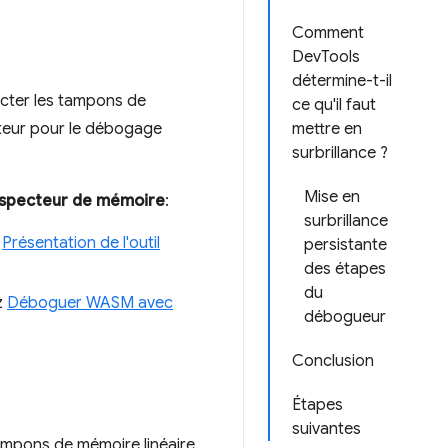
Comment
DevTools
détermine-t-il
pecter les tampons de
ce qu'il faut
cteur pour le débogage
mettre en
surbrillance ?
Mise en
nspecteur de mémoire
:
surbrillance
z
Présentation de l'outil
persistante
des étapes
du
z
Déboguer WASM avec
débogueur
Conclusion
Étapes
suivantes
ampons de mémoire linéaire.