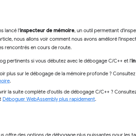
 lancé l'
inspecteur de mémoire
, un outil permettant d'ins
article, nous allons voir comment nous avons amélioré l'inspe
es rencontrés en cours de route.
blog pertinents si vous débutez avec le débogage C/C++ et l'
i
oir plus sur le débogage de la mémoire profonde ? Consulte
moire
.
rir la suite complète d'outils de débogage C/C++ ? Consulte
t
Déboguer WebAssembly plus rapidement
.
s offre des options de débogage plus puissantes pour les t