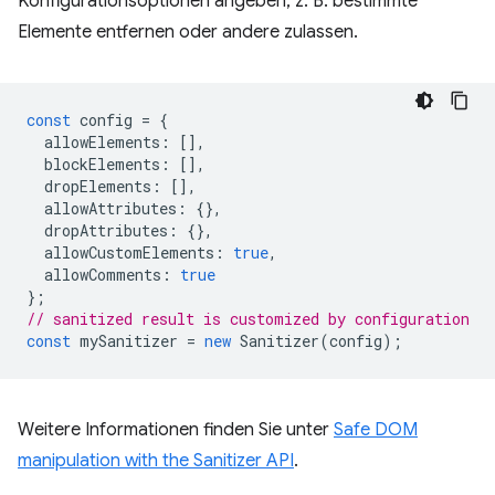
Konfigurationsoptionen angeben, z. B. bestimmte
Elemente entfernen oder andere zulassen.
const
config
=
{
allowElements
:
[],
blockElements
:
[],
dropElements
:
[],
allowAttributes
:
{},
dropAttributes
:
{},
allowCustomElements
:
true
,
allowComments
:
true
};
// sanitized result is customized by configuration
const
mySanitizer
=
new
Sanitizer
(
config
);
Weitere Informationen finden Sie unter
Safe DOM
manipulation with the Sanitizer API
.