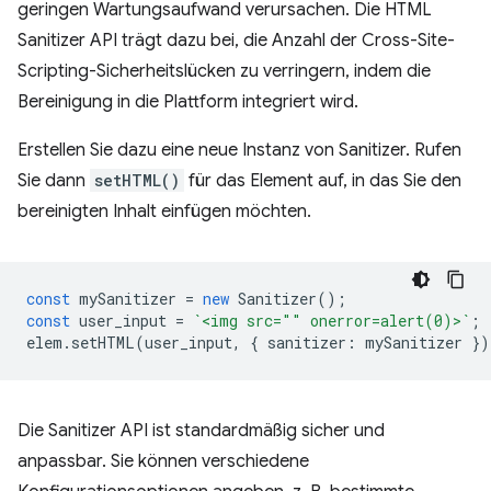
geringen Wartungsaufwand verursachen. Die HTML
Sanitizer API trägt dazu bei, die Anzahl der Cross-Site-
Scripting-Sicherheitslücken zu verringern, indem die
Bereinigung in die Plattform integriert wird.
Erstellen Sie dazu eine neue Instanz von Sanitizer. Rufen
Sie dann
setHTML()
für das Element auf, in das Sie den
bereinigten Inhalt einfügen möchten.
const
mySanitizer
=
new
Sanitizer
();
const
user_input
=
`<img src="" onerror=alert(0)>`
;
elem
.
setHTML
(
user_input
,
{
sanitizer
:
mySanitizer
})
Die Sanitizer API ist standardmäßig sicher und
anpassbar. Sie können verschiedene