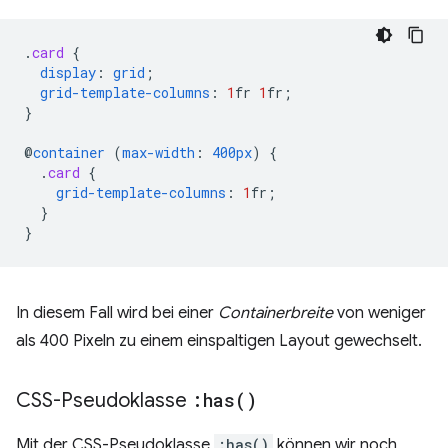
.
card
{
display
:
grid
;
grid-template-columns
:
1
fr
1
fr
;
}
@
container
(
max-width
:
400px
)
{
.
card
{
grid-template-columns
:
1
fr
;
}
}
In diesem Fall wird bei einer
Containerbreite
von weniger
als 400 Pixeln zu einem einspaltigen Layout gewechselt.
CSS-Pseudoklasse
:
has(
)
Mit der CSS-Pseudoklasse
:has()
können wir noch