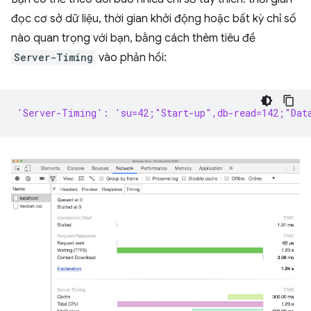
đọc cơ sở dữ liệu, thời gian khởi động hoặc bất kỳ chỉ số
nào quan trọng với bạn, bằng cách thêm tiêu đề
Server-Timing
vào phản hồi:
'Server-Timing': 'su=42;"Start-up",db-read=142;"Dat