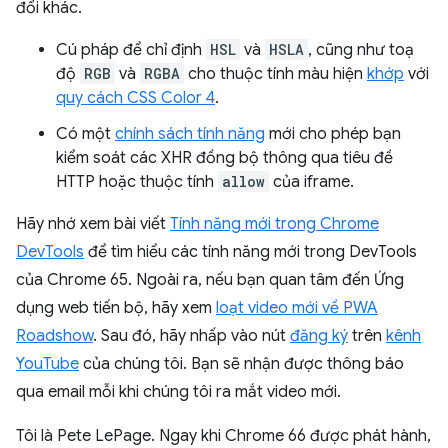
đổi khác.
Cú pháp để chỉ định
HSL
và
HSLA
, cũng như toạ
độ
RGB
và
RGBA
cho thuộc tính màu hiện
khớp
với
quy cách CSS Color 4
.
Có một
chính sách tính năng
mới cho phép bạn
kiểm soát các XHR đồng bộ thông qua tiêu đề
HTTP hoặc thuộc tính
allow
của iframe.
Hãy nhớ xem bài viết
Tính năng mới trong Chrome
DevTools
để tìm hiểu các tính năng mới trong DevTools
của Chrome 65. Ngoài ra, nếu bạn quan tâm đến Ứng
dụng web tiến bộ, hãy xem
loạt video mới về PWA
Roadshow
. Sau đó, hãy nhấp vào nút
đăng ký
trên
kênh
YouTube
của chúng tôi. Bạn sẽ nhận được thông báo
qua email mỗi khi chúng tôi ra mắt video mới.
Tôi là Pete LePage. Ngay khi Chrome 66 được phát hành,