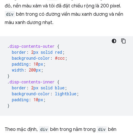
đỏ, nền màu xám và tôi đã đặt chiều rộng là 200 pixel.
div
bên trong có đường viền màu xanh dương và nền
màu xanh dương nhạt.
.
disp-contents-outer
{
border
:
2
px
solid
red
;
background-color
:
#ccc
;
padding
:
10
px
;
width
:
200
px
;
}
.
disp-contents-inner
{
border
:
2
px
solid
blue
;
background-color
:
lightblue
;
padding
:
10
px
;
}
Theo mặc định,
div
bên trong nằm trong
div
bên