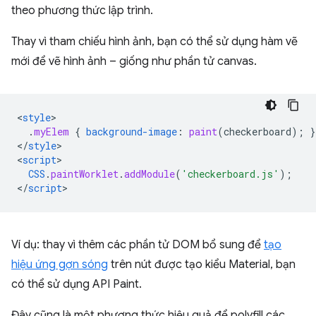
theo phương thức lập trình.
Thay vì tham chiếu hình ảnh, bạn có thể sử dụng hàm vẽ
mới để vẽ hình ảnh – giống như phần tử canvas.
<
style
.
myElem
{
background-image
:
paint
(
checkerboard
);
}
<
/
style
>

<
script
CSS
.
paintWorklet
.
addModule
(
'checkerboard.js'
);
<
/
script
Ví dụ: thay vì thêm các phần tử DOM bổ sung để
tạo
hiệu ứng gợn sóng
trên nút được tạo kiểu Material, bạn
có thể sử dụng API Paint.
Đây cũng là một phương thức hiệu quả để polyfill các